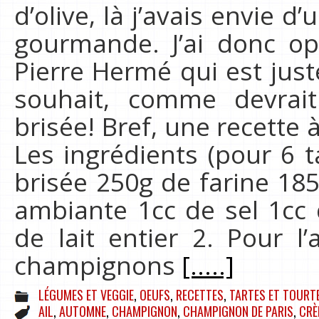
d’olive, là j’avais envie 
gourmande. J’ai donc op
Pierre Hermé qui est just
souhait, comme devrait
brisée! Bref, une recette 
Les ingrédients (pour 6 ta
brisée 250g de farine 18
ambiante 1cc de sel 1cc 
de lait entier 2. Pour l
champignons
[.....]
LÉGUMES ET VEGGIE
,
OEUFS
,
RECETTES
,
TARTES ET TOURT
AIL
,
AUTOMNE
,
CHAMPIGNON
,
CHAMPIGNON DE PARIS
,
CRÈ