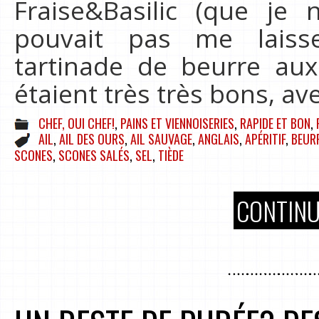
Fraise&Basilic (que je
pouvait pas me laisse
tartinade de beurre aux
étaient très très bons, av
CHEF, OUI CHEF!
,
PAINS ET VIENNOISERIES
,
RAPIDE ET BON
,
AIL
,
AIL DES OURS
,
AIL SAUVAGE
,
ANGLAIS
,
APÉRITIF
,
BEUR
SCONES
,
SCONES SALÉS
,
SEL
,
TIÈDE
CONTINU