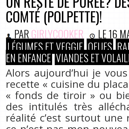
UN RESTE DE PURÉE? D
COMTÉ (POLPETTE)!
PAR
GIRLYCOOKER
LE
16 M
LÉGUMES ET VEGGIE
OEUFS
RA
EN ENFANCE
VIANDES ET VOLAIL
Alors aujourd’hui je vo
recette « cuisine du plac
« fonds de tiroir » ou b
des intitulés très allé
réalité c’est surtout une 
ce n’est pas mon nouvea