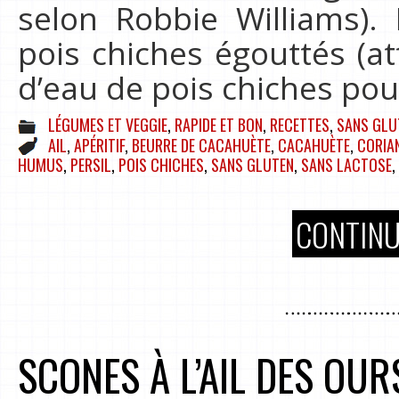
selon Robbie Williams).
pois chiches égouttés (a
d’eau de pois chiches po
LÉGUMES ET VEGGIE
,
RAPIDE ET BON
,
RECETTES
,
SANS GLUT
AIL
,
APÉRITIF
,
BEURRE DE CACAHUÈTE
,
CACAHUÈTE
,
CORIA
HUMUS
,
PERSIL
,
POIS CHICHES
,
SANS GLUTEN
,
SANS LACTOSE
,
CONTINU
SCONES À L’AIL DES OU