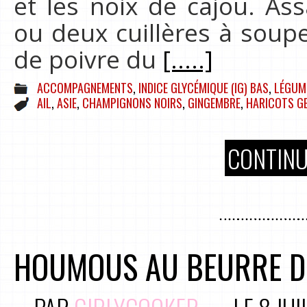
et les noix de cajou. As
ou deux cuillères à soup
de poivre du
[.....]
ACCOMPAGNEMENTS
,
INDICE GLYCÉMIQUE (IG) BAS
,
LÉGUME
AIL
,
ASIE
,
CHAMPIGNONS NOIRS
,
GINGEMBRE
,
HARICOTS G
CONTINU
HOUMOUS AU BEURRE D