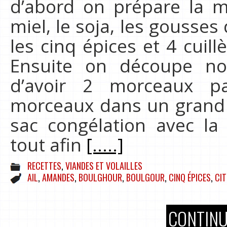
d’abord on prépare la 
miel, le soja, les gousses
les cinq épices et 4 cuill
Ensuite on découpe no
d’avoir 2 morceaux p
morceaux dans un grand 
sac congélation avec l
tout afin
[.....]
RECETTES
,
VIANDES ET VOLAILLES
AIL
,
AMANDES
,
BOULGHOUR
,
BOULGOUR
,
CINQ ÉPICES
,
CIT
CONTINU