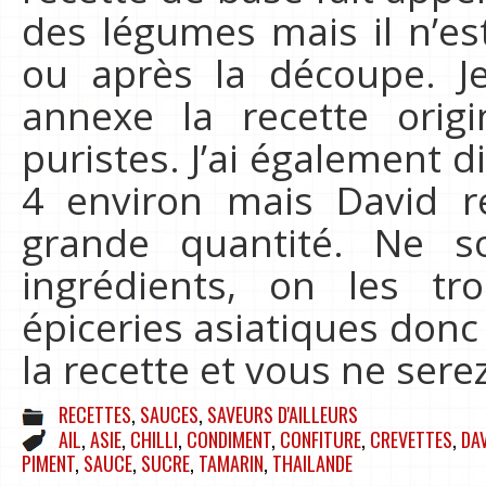
des légumes mais il n’est
ou après la découpe. J
annexe la recette orig
puristes. J’ai également di
4 environ mais David 
grande quantité. Ne s
ingrédients, on les tr
épiceries asiatiques donc 
la recette et vous ne ser
RECETTES
,
SAUCES
,
SAVEURS D'AILLEURS
AIL
,
ASIE
,
CHILLI
,
CONDIMENT
,
CONFITURE
,
CREVETTES
,
DA
PIMENT
,
SAUCE
,
SUCRE
,
TAMARIN
,
THAILANDE