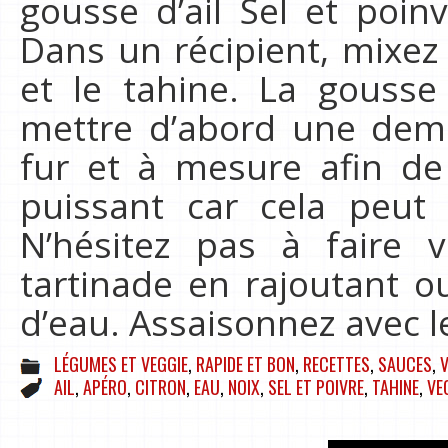
gousse d’ail Sel et poin
Dans un récipient, mixez 
et le tahine. La gousse 
mettre d’abord une dem
fur et à mesure afin de v
puissant car cela peut 
N’hésitez pas à faire v
tartinade en rajoutant o
d’eau. Assaisonnez avec 
LÉGUMES ET VEGGIE
,
RAPIDE ET BON
,
RECETTES
,
SAUCES
,
AIL
,
APÉRO
,
CITRON
,
EAU
,
NOIX
,
SEL ET POIVRE
,
TAHINE
,
VE