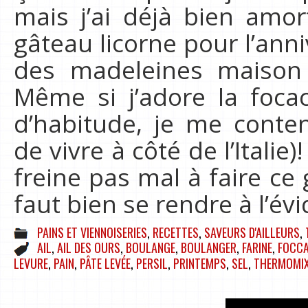
mais j’ai déjà bien amor
gâteau licorne pour l’anni
des madeleines maison 
Même si j’adore la focac
d’habitude, je me conten
de vivre à côté de l’Itali
freine pas mal à faire ce 
faut bien se rendre à l’év
PAINS ET VIENNOISERIES
,
RECETTES
,
SAVEURS D'AILLEURS
,
AIL
,
AIL DES OURS
,
BOULANGE
,
BOULANGER
,
FARINE
,
FOCCA
LEVURE
,
PAIN
,
PÂTE LEVÉE
,
PERSIL
,
PRINTEMPS
,
SEL
,
THERMOMI