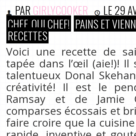
PAR
GIRLYCOOKER
LE
29 A
CHEF, OUI CHEF!
PAINS ET VIEN
RECETTES
Voici une recette de sa
tapée dans l’œil (aie!)! Il
talentueux Donal Skehan 
créativité! Il est le p
Ramsay et de Jamie 
comparses écossais et bri
faire croire que la cuisin
rapide, inventive et gout