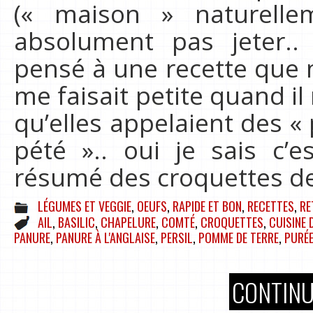
(« maison » naturelle
absolument pas jeter..
pensé à une recette que
me faisait petite quand il
qu’elles appelaient des «
pété ».. oui je sais c’
résumé des croquettes d
LÉGUMES ET VEGGIE
,
OEUFS
,
RAPIDE ET BON
,
RECETTES
,
RE
AIL
,
BASILIC
,
CHAPELURE
,
COMTÉ
,
CROQUETTES
,
CUISINE 
PANURE
,
PANURE À L'ANGLAISE
,
PERSIL
,
POMME DE TERRE
,
PURÉ
CONTINU