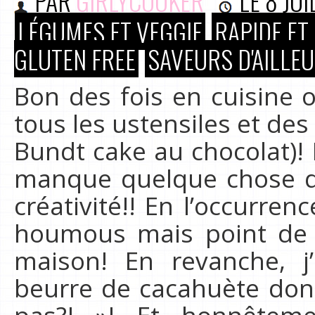
PAR
GIRLYCOOKER
LE
8 JUI
LÉGUMES ET VEGGIE
RAPIDE ET
GLUTEN FREE
SAVEURS D'AILLE
Bon des fois en cuisine o
tous les ustensiles et d
Bundt cake au chocolat)! 
manque quelque chose qu
créativité!! En l’occurren
houmous mais point de 
maison! En revanche, 
beurre de cacahuète donc