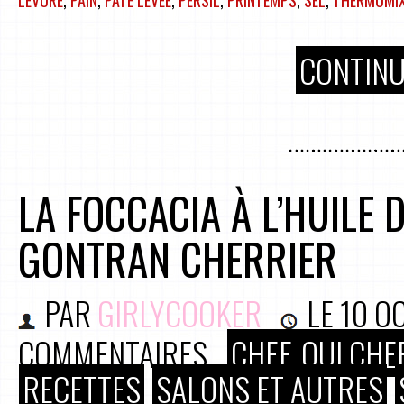
LEVURE
,
PAIN
,
PÂTE LEVÉE
,
PERSIL
,
PRINTEMPS
,
SEL
,
THERMOMI
CONTINU
LA FOCCACIA À L’HUILE D
GONTRAN CHERRIER
PAR
GIRLYCOOKER
LE
10 O
COMMENTAIRES
CHEF, OUI CHEF
RECETTES
SALONS ET AUTRES