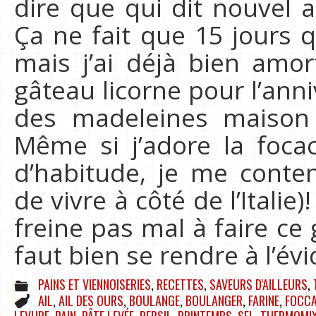
dire que qui dit nouvel a
Ça ne fait que 15 jour
mais j’ai déjà bien amor
gâteau licorne pour l’anni
des madeleines maison 
Même si j’adore la focac
d’habitude, je me conten
de vivre à côté de l’Itali
freine pas mal à faire ce 
faut bien se rendre à l’év
PAINS ET VIENNOISERIES
,
RECETTES
,
SAVEURS D'AILLEURS
,
AIL
,
AIL DES OURS
,
BOULANGE
,
BOULANGER
,
FARINE
,
FOCCA