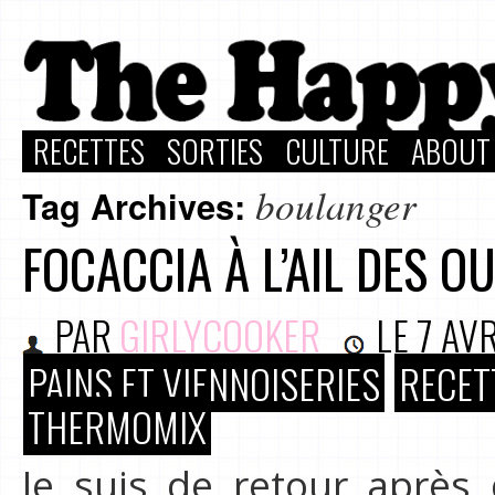
RECETTES
SORTIES
CULTURE
ABOUT
boulanger
Tag Archives:
FOCACCIA À L’AIL DES O
PAR
GIRLYCOOKER
LE
7 AVR
PAINS ET VIENNOISERIES
RECET
THERMOMIX
Je suis de retour après