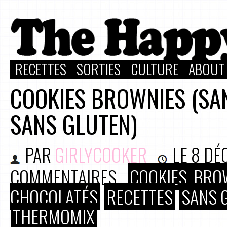
RECETTES
SORTIES
CULTURE
ABOUT
COOKIES BROWNIES (SA
SANS GLUTEN)
PAR
GIRLYCOOKER
LE
8 DÉ
COMMENTAIRES
COOKIES, BRO
CHOCOLATÉS
RECETTES
SANS 
THERMOMIX