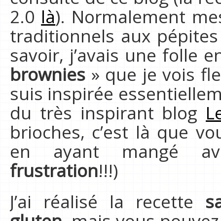
2.0
là
). Normalement mes
traditionnels aux pépites 
savoir, j’avais une folle 
brownies
» que je vois fl
suis inspirée essentielle
du très inspirant blog
L
brioches, c’est là que vo
en ayant mangé av
frustration
!!!)
J’ai réalisé la recette
s
gluten
, mais vous pouvez