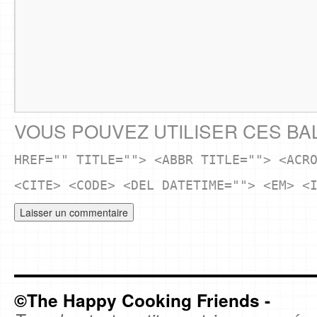
VOUS POUVEZ UTILISER CES BA
HREF="" TITLE=""> <ABBR TITLE=""> <ACR
<CITE> <CODE> <DEL DATETIME=""> <EM> <
©The Happy Cooking Friends -