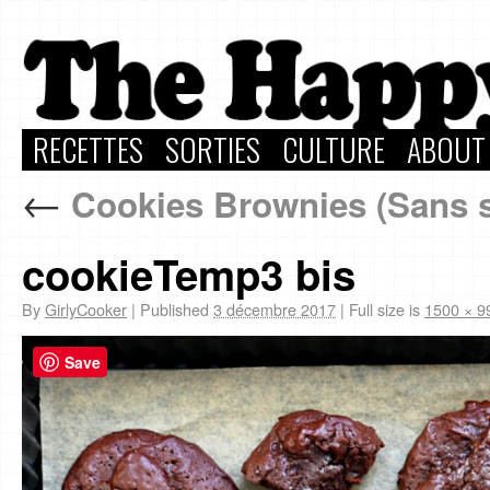
RECETTES
SORTIES
CULTURE
ABOUT
←
Cookies Brownies (Sans su
cookieTemp3 bis
By
GirlyCooker
|
Published
3 décembre 2017
|
Full size is
1500 × 9
Save