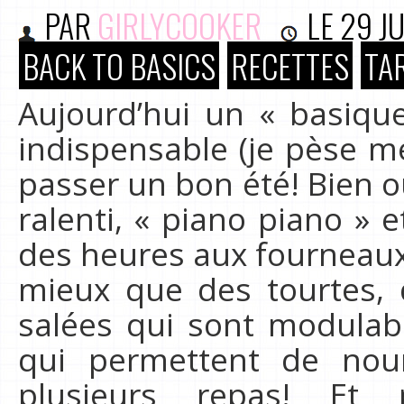
PAR
GIRLYCOOKER
LE
29 J
BACK TO BASICS
RECETTES
TA
Aujourd’hui un « basiqu
indispensable (je pèse m
passer un bon été! Bien ou
ralenti, « piano piano » 
des heures aux fourneaux
mieux que des tourtes, 
salées qui sont modulable
qui permettent de no
plusieurs repas! Et