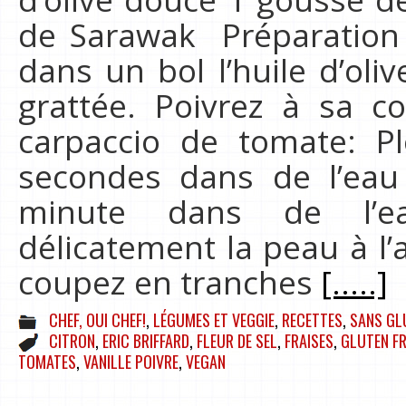
de Sarawak Préparation 
dans un bol l’huile d’oli
grattée. Poivrez à sa c
carpaccio de tomate: P
secondes dans de l’eau b
minute dans de l’ea
délicatement la peau à l’
coupez en tranches
[.....]
CHEF, OUI CHEF!
,
LÉGUMES ET VEGGIE
,
RECETTES
,
SANS GL
CITRON
,
ERIC BRIFFARD
,
FLEUR DE SEL
,
FRAISES
,
GLUTEN FR
TOMATES
,
VANILLE POIVRE
,
VEGAN