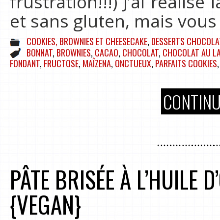
frustration!!!) J’ai réalisé
et sans gluten, mais vou
COOKIES, BROWNIES ET CHEESECAKE
,
DESSERTS CHOCOLA
BONNAT
,
BROWNIES
,
CACAO
,
CHOCOLAT
,
CHOCOLAT AU LA
FONDANT
,
FRUCTOSE
,
MAÎZENA
,
ONCTUEUX
,
PARFAITS COOKIES
CONTINU
PÂTE BRISÉE À L’HUILE 
{VEGAN}