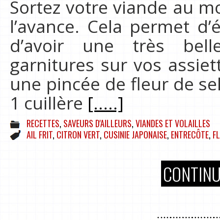
Sortez votre viande au m
l’avance. Cela permet d’
d’avoir une très bell
garnitures sur vos assiet
une pincée de fleur de sel
1 cuillère
[.....]
RECETTES
,
SAVEURS D'AILLEURS
,
VIANDES ET VOLAILLES
AIL FRIT
,
CITRON VERT
,
CUSINIE JAPONAISE
,
ENTRECÔTE
,
FL
CONTINU