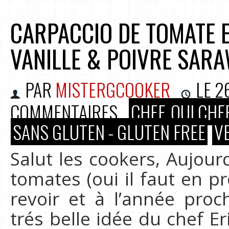
CARPACCIO DE TOMATE ET
VANILLE & POIVRE SAR
PAR
MISTERGCOOKER
LE
2
COMMENTAIRES
CHEF, OUI CHEF
SANS GLUTEN - GLUTEN FREE
V
Salut les cookers, Aujour
tomates (oui il faut en pr
revoir et à l’année proc
trés belle idée du chef Eri