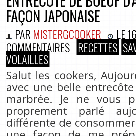
ENTRECÔTE DE BOEUF D’
FAÇON JAPONAISE
PAR
MISTERGCOOKER
LE
1
COMMENTAIRES
RECETTES
SA
VOLAILLES
Salut les cookers, Aujourd
avec une belle entrecôte
marbrée. Je ne vous p
proprement parlé auj
différente de consommer l
une façon de me prépa