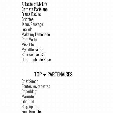
A Taste of My Life
Carnets Parisiens
Fraise Basilic
Griottes
Jesus Sauvage
Lealiola
Make my Lemonade
Pom Verte
Miss Etc
My Little Fabric
Sunrise Over Sea
Une Touche de Rose
TOP ♥ PARTENAIRES
Chef Simon
Toutes les recettes
Paperblog
Marmiton
Libéfood
Blog Appetit
Food Reporter