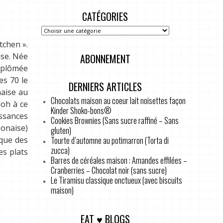
CATÉGORIES
tchen ».
ise. Née
ABONNEMENT
diplômée
es 70 le
DERNIERS ARTICLES
naise au
Chocolats maison au coeur lait noisettes façon
doh à ce
Kinder Shoko-bons®
issances
Cookies Brownies (Sans sucre raffiné – Sans
ponaise)
gluten)
Tourte d’automne au potimarron (Torta di
ique des
zucca)
es plats
Barres de céréales maison : Amandes effilées –
Cranberries – Chocolat noir (sans sucre)
Le Tiramisu classique onctueux (avec biscuits
maison)
EAT ♥ BLOGS