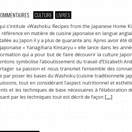
COMMENTAIRES
CULTURE
LIVRES
qui s’intitule «Washoku: Recipes from the Japanese Home Ki
 référence en matière de cuisine japonaise en langue angla
tallée au Japon il y a plus de quarante ans. Apres avoir été 
e japonaise « Yanagihara Kinsaryu » elle lance dans les anné
ormation qui a pour but de faire découvrir la culture Japo
sentons symbolise l’aboutissement du travail d’Elizabeth An
 partager sa passion et nous transmet l’ensemble des conna
nce par poser les bases du Washoku (cuisine traditionnelle ja
uissons, tout en considérant l’aspect nutritionnel et esthét
ients et les techniques de base nécessaires à l’élaboration d
ssant par les techniques tout est décrit de façon
[.....]