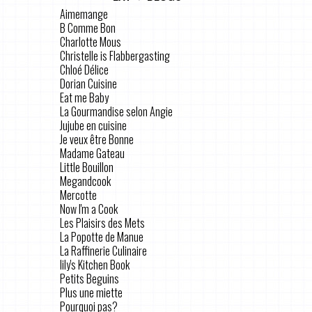
Aimemange
B Comme Bon
Charlotte Mous
Christelle is Flabbergasting
Chloé Délice
Dorian Cuisine
Eat me Baby
La Gourmandise selon Angie
Jujube en cuisine
Je veux être Bonne
Madame Gateau
Little Bouillon
Megandcook
Mercotte
Now I'm a Cook
Les Plaisirs des Mets
La Popotte de Manue
La Raffinerie Culinaire
lily's Kitchen Book
Petits Beguins
Plus une miette
Pourquoi pas?