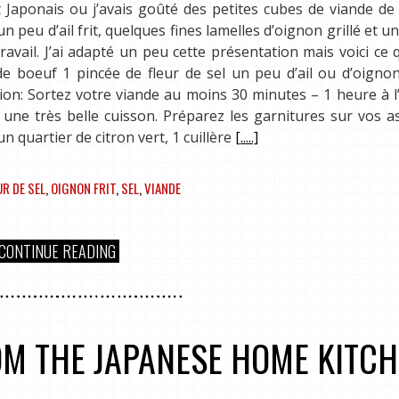
Japonais ou j’avais goûté des petites cubes de viande de
un peu d’ail frit, quelques fines lamelles d’oignon grillé et u
travail. J’ai adapté un peu cette présentation mais voici ce 
e boeuf 1 pincée de fleur de sel un peu d’ail ou d’oignon
tion: Sortez votre viande au moins 30 minutes – 1 heure à l
 une très belle cuisson. Préparez les garnitures sur vos as
un quartier de citron vert, 1 cuillère
[.....]
UR DE SEL
,
OIGNON FRIT
,
SEL
,
VIANDE
CONTINUE READING
OM THE JAPANESE HOME KITC