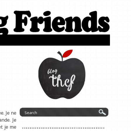
e. Je ne
nde. Je
et je me