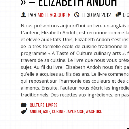
» – ELIZABETH ANDOH
PAR
MISTERGCOOKER
LE
30 MAI 2012
0 
Nous présentons aujourd’hui un livre en anglais 
L’auteur, Elizabeth Andoh, est reconnue comme la
et élevée aux Etats-Unis, Elizabeth Andoh s’est ins
de la très formelle école de cuisine traditionnell
programme « A Taste of Culture culinary arts », f
travers de sa cuisine. Le livre que nous vous pré
sujet. Au fil du livre, Elizabeth Andoh nous fait
qu’elle a acquises au fils des ans. Le livre comme
qui reposent sur l’harmonie des couleurs et des c
aliments. Ensuite, l’auteur nous décrit les ingréd
traditionnels. Des recettes aux ingrédients, en pa
CULTURE
,
LIVRES
ANDOH
,
ASIE
,
CUSINIE JAPONAISE
,
WASHOKU