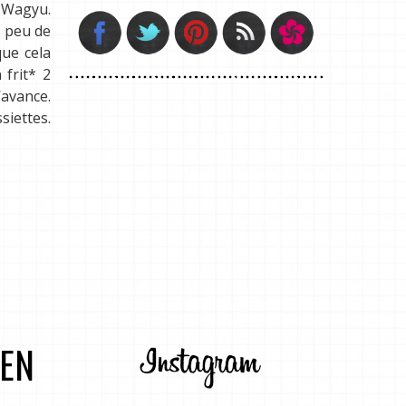
 Wagyu.
n peu de
que cela
 frit* 2
’avance.
siettes.
HEN