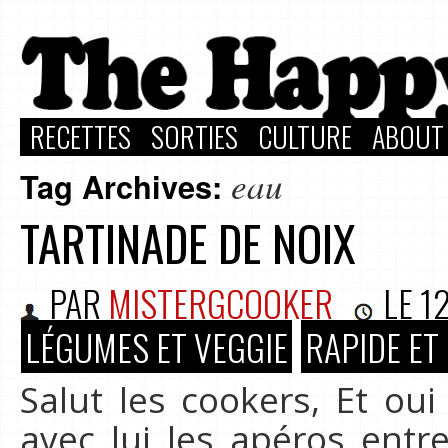
RECETTES
SORTIES
CULTURE
ABOUT
eau
Tag Archives:
TARTINADE DE NOIX
PAR
MISTERGCOOKER
LE
1
LÉGUMES ET VEGGIE
RAPIDE ET
Salut les cookers, Et oui 
avec lui les apéros entr