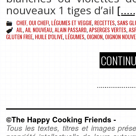
nouveaux 1 tiges d’ail
[....
CHEF, OUI CHEF!
,
LÉGUMES ET VEGGIE
,
RECETTES
,
SANS GL
AIL
,
AIL NOUVEAU
,
ALAIN PASSARD
,
APSERGES VERTES
,
AS
GLUTEN FREE
,
HUILE D'OLIVE
,
LÉGUMES
,
OIGNON
,
OIGNON NOUV
CONTINU
©The Happy Cooking Friends -
Tous les textes, titres et images prése