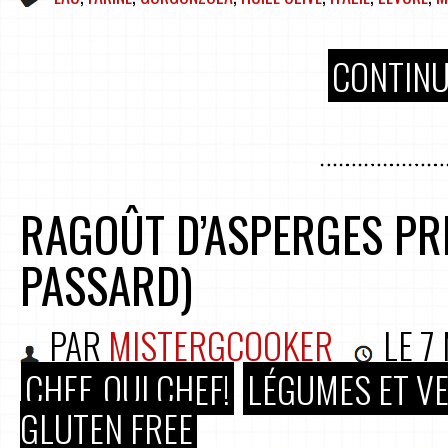
CONTINU
RAGOÛT D’ASPERGES PRI
PASSARD)
PAR
MISTERGCOOKER
LE
7
CHEF, OUI CHEF!
LÉGUMES ET V
GLUTEN FREE