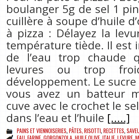
boulanger 5g de sel 1 pin
cuillère à soupe d’huile d
à pizza : Délayez la levu
température tiède. Il est 
de l’eau trop chaude q
levures ou trop froi
développement. Le sucre se
vous avez un batteur m
cuve avec le crochet le sel
dans l’eau et l’huile
[.....]
PAINS ET VIENNOISERIES
,
PÂTES, RISOTTI
,
RECETTES
,
SAVEU
EAU
,
FARINE
,
GORGONZOLA
,
HUILE OLIVE
,
ITALIE
,
LEVURE
,
M