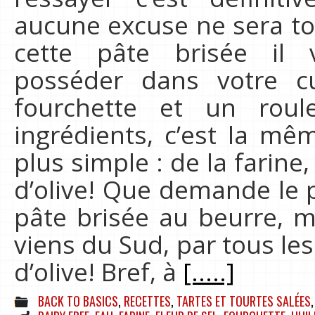
aucune excuse ne sera to
cette pâte brisée il
posséder dans votre cu
fourchette et un roul
ingrédients, c’est la mê
plus simple : de la farine, 
d’olive! Que demande le 
pâte brisée au beurre, 
viens du Sud, par tous les
d’olive! Bref, à
[.....]
BACK TO BASICS
,
RECETTES
,
TARTES ET TOURTES SALÉES