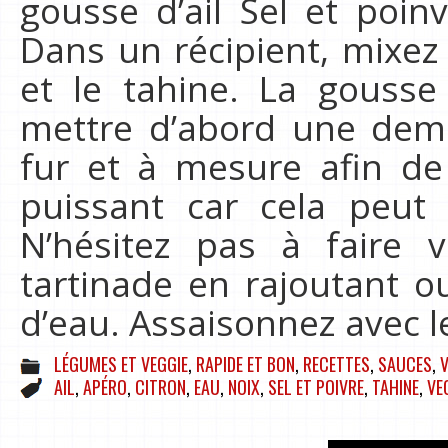
gousse d’ail Sel et poin
Dans un récipient, mixez 
et le tahine. La gousse 
mettre d’abord une dem
fur et à mesure afin de v
puissant car cela peut 
N’hésitez pas à faire v
tartinade en rajoutant o
d’eau. Assaisonnez avec 
LÉGUMES ET VEGGIE
,
RAPIDE ET BON
,
RECETTES
,
SAUCES
,
AIL
,
APÉRO
,
CITRON
,
EAU
,
NOIX
,
SEL ET POIVRE
,
TAHINE
,
VE