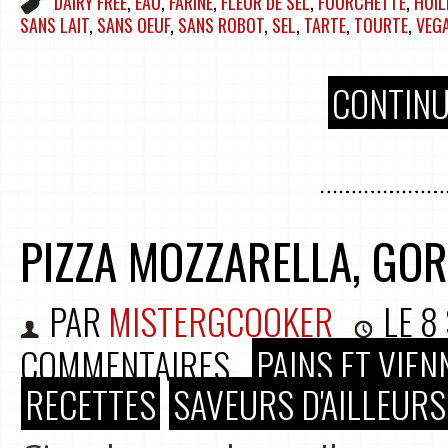
DAIRY FREE
,
EAU
,
FARINE
,
FLEUR DE SEL
,
FOURCHETTE
,
HUIL
SANS LAIT
,
SANS OEUF
,
SANS ROBOT
,
SEL
,
TARTE
,
TOURTE
,
VEG
CONTINU
PIZZA MOZZARELLA, GO
PAR
MISTERGCOOKER
LE
8
COMMENTAIRES
PAINS ET VIEN
RECETTES
SAVEURS D'AILLEURS