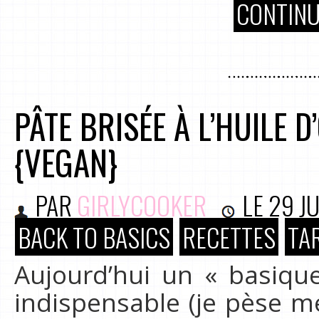
CONTINU
PÂTE BRISÉE À L’HUILE 
{VEGAN}
PAR
GIRLYCOOKER
LE
29 J
BACK TO BASICS
RECETTES
TA
Aujourd’hui un « basiqu
indispensable (je pèse m