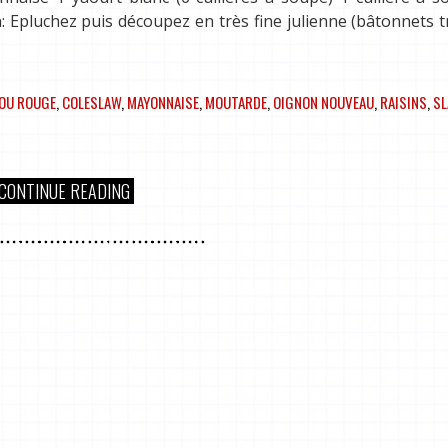
: Epluchez puis découpez en très fine julienne (bâtonnets t
OU ROUGE
,
COLESLAW
,
MAYONNAISE
,
MOUTARDE
,
OIGNON NOUVEAU
,
RAISINS
,
S
CONTINUE READING