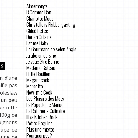
Aimemange
B Comme Bon
Charlotte Mous
Christelle is Flabbergasting
Chloé Délice
Dorian Cuisine
Eat me Baby
La Gourmandise selon Angie
Jujube en cuisine
Je veux être Bonne
ES
Madame Gateau
Little Bouillon
en d’une
Megandcook
ifie pas
Mercotte
Now I'm a Cook
coleslaw
Les Plaisirs des Mets
r un peu
La Popotte de Manue
ir cette
La Raffinerie Culinaire
 100g de
lily's Kitchen Book
oignons
Petits Beguins
Plus une miette
oupe de
Pourquoi pas?
oupe de