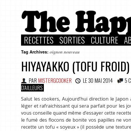
RECETTES
SORTIES
CULTURE
A
oignon nouveau
Tag Archives:
HIYAYAKKO (TOFU FROID)
PAR
MISTERGCOOKER
LE
30 MAI 2014
5 
D'AILLEURS
Salut les cookers, Aujourd’hui direction le Japon a
léger et rafraichissant qui sera parfait pour les 
vous conseille quand même d’essayer cette recette 
le fumé des flocons de bonite vos papilles ne von
recette un tofu « soyeux » (il possède une textur