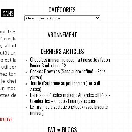
CATÉGORIES
SANS
out très
ABONNEMENT
’oseille
, ail et
DERNIERS ARTICLES
lutôt un
Chocolats maison au coeur lait noisettes façon
e est la
Kinder Shoko-bons®
utiliser
Cookies Brownies (Sans sucre raffiné – Sans
chez ton
gluten)
le chef
Tourte d’automne au potimarron (Torta di
un mot,
zucca)
Barres de céréales maison : Amandes effilées –
ettes de
Cranberries – Chocolat noir (sans sucre)
Le Tiramisu classique onctueux (avec biscuits
maison)
D'OLIVE
,
EAT ♥ BLOGS