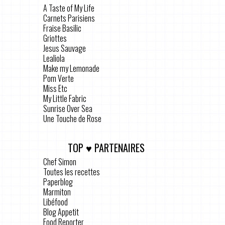
A Taste of My Life
Carnets Parisiens
Fraise Basilic
Griottes
Jesus Sauvage
Lealiola
Make my Lemonade
Pom Verte
Miss Etc
My Little Fabric
Sunrise Over Sea
Une Touche de Rose
TOP ♥ PARTENAIRES
Chef Simon
Toutes les recettes
Paperblog
Marmiton
Libéfood
Blog Appetit
Food Reporter