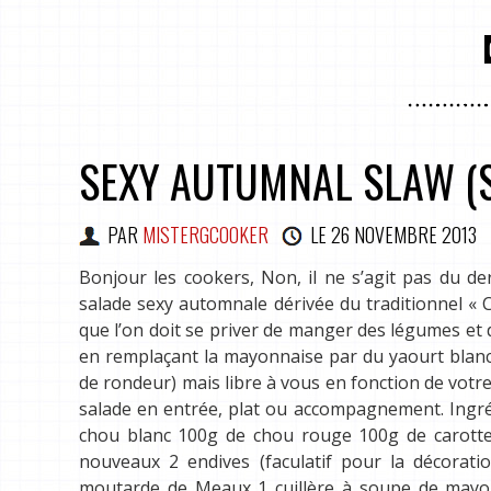
SEXY AUTUMNAL SLAW (S
PAR
MISTERGCOOKER
LE
26 NOVEMBRE 2013
Bonjour les cookers, Non, il ne s’agit pas du de
salade sexy automnale dérivée du traditionnel « Co
que l’on doit se priver de manger des légumes et de
en remplaçant la mayonnaise par du yaourt blanc
de rondeur) mais libre à vous en fonction de votr
salade en entrée, plat ou accompagnement. Ingréd
chou blanc 100g de chou rouge 100g de carotte
nouveaux 2 endives (faculatif pour la décoratio
moutarde de Meaux 1 cuillère à soupe de mayonn