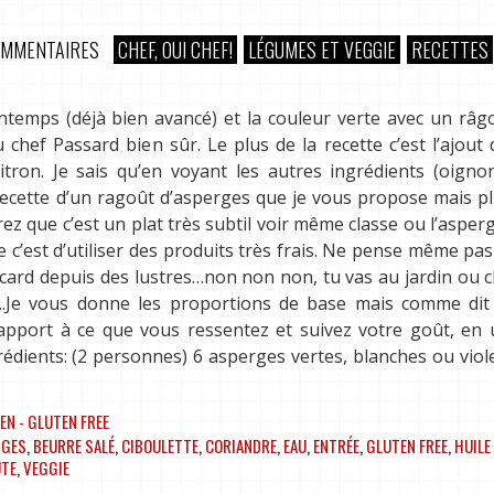
OMMENTAIRES
CHEF, OUI CHEF!
LÉGUMES ET VEGGIE
RECETTES
ntemps (déjà bien avancé) et la couleur verte avec un râg
hef Passard bien sûr. Le plus de la recette c’est l’ajout d
tron. Je sais qu’en voyant les autres ingrédients (oignon
 recette d’un ragoût d’asperges que je vous propose mais p
z que c’est un plat très subtil voir même classe ou l’asperg
e c’est d’utiliser des produits très frais. Ne pense même pas 
placard depuis des lustres…non non non, tu vas au jardin ou 
….Je vous donne les proportions de base mais comme dit 
apport à ce que vous ressentez et suivez votre goût, en 
grédients: (2 personnes) 6 asperges vertes, blanches ou viol
EN - GLUTEN FREE
RGES
,
BEURRE SALÉ
,
CIBOULETTE
,
CORIANDRE
,
EAU
,
ENTRÉE
,
GLUTEN FREE
,
HUILE 
UTE
,
VEGGIE