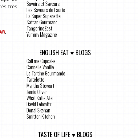
Savoirs et Saveurs
rès très
Les Saveurs de Laurie
La Super Superette
Safran Gourmand
TangerineZest
LAW
,
Yummy Magazine
ENGLISH EAT ♥ BLOGS
Call me Cupcake
Cannelle Vanille
La Tartine Gourmande
Tartelette
Martha Stewart
Jamie Oliver
What Katie Ate
David Lebovitz
Donal Skehan
Smitten Kitchen
TASTE OF LIFE ♥ BLOGS