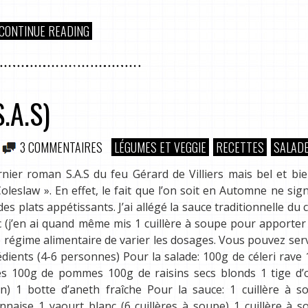
CONTINUE READING
.A.S)
3 COMMENTAIRES
LÉGUMES ET VEGGIE
RECETTES
SALAD
rnier roman S.A.S du feu Gérard de Villiers mais bel et bi
leslaw ». En effet, le fait que l’on soit en Automne ne sign
s plats appétissants. J’ai allégé la sauce traditionnelle du 
 (j’en ai quand même mis 1 cuillère à soupe pour apporte
e régime alimentaire de varier les dosages. Vous pouvez serv
ients (4-6 personnes) Pour la salade: 100g de céleri rave
s 100g de pommes 100g de raisins secs blonds 1 tige d’
n) 1 botte d’aneth fraîche Pour la sauce: 1 cuillère à s
aise 1 yaourt blanc (6 cuillères à soupe) 1 cuillère à s