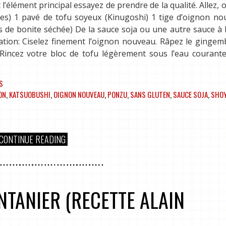
l’élément principal essayez de prendre de la qualité. Allez, o
onnes) 1 pavé de tofu soyeux (Kinugoshi) 1 tige d’oignon n
 de bonite séchée) De la sauce soja ou une autre sauce à
ion: Ciselez finement l’oignon nouveau. Râpez le gingemb
s. Rincez votre bloc de tofu légèrement sous l’eau courante
S
ON
,
KATSUOBUSHI
,
OIGNON NOUVEAU
,
PONZU
,
SANS GLUTEN
,
SAUCE SOJA
,
SHO
CONTINUE READING
NTANIER (RECETTE ALAIN