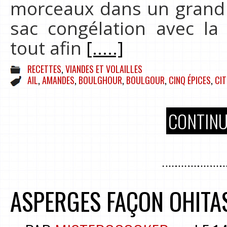
morceaux dans un grand 
sac congélation avec l
tout afin
[.....]
RECETTES
,
VIANDES ET VOLAILLES
AIL
,
AMANDES
,
BOULGHOUR
,
BOULGOUR
,
CINQ ÉPICES
,
CIT
CONTINU
ASPERGES FAÇON OHITA