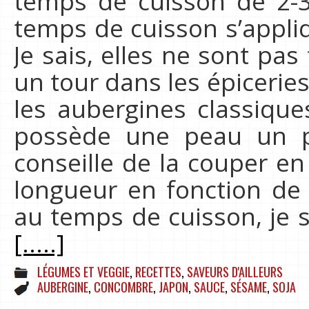
temps de cuisson de 2-3
temps de cuisson s’appli
Je sais, elles ne sont pas 
un tour dans les épiceries 
les aubergines classique
possède une peau un p
conseille de la couper en
longueur en fonction de l
au temps de cuisson, je s
[.....]
LÉGUMES ET VEGGIE
,
RECETTES
,
SAVEURS D'AILLEURS
AUBERGINE
,
CONCOMBRE
,
JAPON
,
SAUCE
,
SÉSAME
,
SOJA