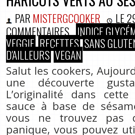
HARICOTS VERTS AU SÉ
PAR
MISTERGCOOKER
LE
2
COMMENTAIRES
INDICE GLYCÉM
VEGGIE
RECETTES
SANS GLUTEN
D'AILLEURS
VEGAN
Salut les cookers, Aujourd
une découverte gusta
L’originalité dans cette
sauce à base de sésame
vous ne trouvez pas 
panique, vous pouvez ut