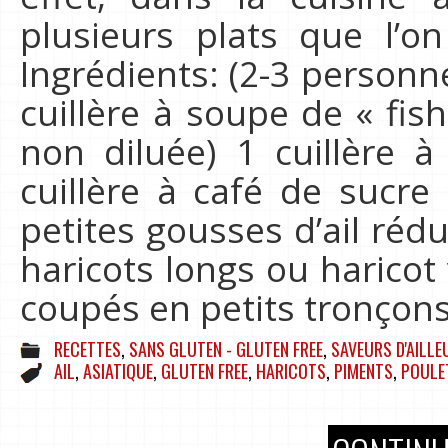
plusieurs plats que l’o
Ingrédients: (2-3 personn
cuillère à soupe de « fi
non diluée) 1 cuillère 
cuillère à café de sucre 
petites gousses d’ail réd
haricots longs ou haricot 
coupés en petits tronçon
RECETTES
,
SANS GLUTEN - GLUTEN FREE
,
SAVEURS D'AILLE
AIL
,
ASIATIQUE
,
GLUTEN FREE
,
HARICOTS
,
PIMENTS
,
POULE