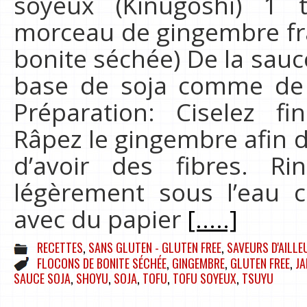
soyeux (Kinugoshi) 1 
morceau de gingembre fra
bonite séchée) De la sauc
base de soja comme de
Préparation: Ciselez f
Râpez le gingembre afin d’
d’avoir des fibres. R
légèrement sous l’eau c
avec du papier
[.....]
RECETTES
,
SANS GLUTEN - GLUTEN FREE
,
SAVEURS D'AILLE
FLOCONS DE BONITE SÉCHÉE
,
GINGEMBRE
,
GLUTEN FREE
,
J
SAUCE SOJA
,
SHOYU
,
SOJA
,
TOFU
,
TOFU SOYEUX
,
TSUYU