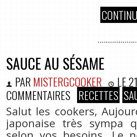
CONTINU
SAUCE AU SÉSAME
PAR
MISTERGCOOKER
LE
2
COMMENTAIRES
RECETTES
SA
Salut les cookers, Aujou
japonaise très sympa q
selon vos besoins. Le 