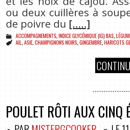
et les noix de cajou. As
ou deux cuillères à soup
de poivre du
[.....]
ACCOMPAGNEMENTS
,
INDICE GLYCÉMIQUE (IG) BAS
,
LÉGUME
AIL
,
ASIE
,
CHAMPIGNONS NOIRS
,
GINGEMBRE
,
HARICOTS G
CONTINU
POULET RÔTI AUX CINQ
PAR
MISTERGCOOKER
LE
1