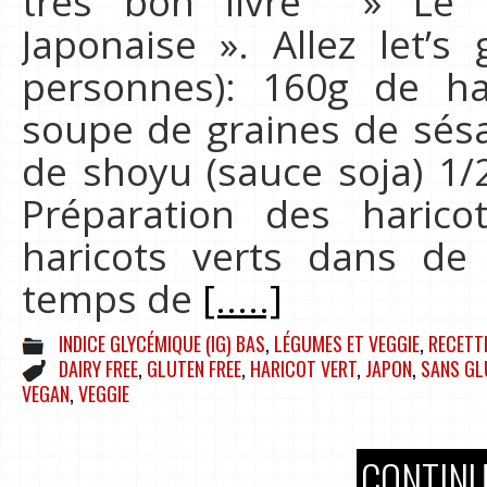
très bon livre » Le l
Japonaise ». Allez let’s
personnes): 160g de har
soupe de graines de sésa
de shoyu (sauce soja) 1/
Préparation des haricot
haricots verts dans de 
temps de
[.....]
INDICE GLYCÉMIQUE (IG) BAS
,
LÉGUMES ET VEGGIE
,
RECETT
DAIRY FREE
,
GLUTEN FREE
,
HARICOT VERT
,
JAPON
,
SANS GL
VEGAN
,
VEGGIE
CONTINU