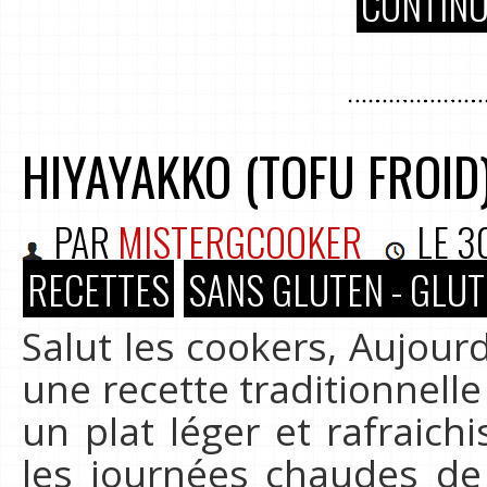
CONTINU
HIYAYAKKO (TOFU FROID
PAR
MISTERGCOOKER
LE
3
RECETTES
SANS GLUTEN - GLUT
Salut les cookers, Aujourd
une recette traditionnelle 
un plat léger et rafraich
les journées chaudes de