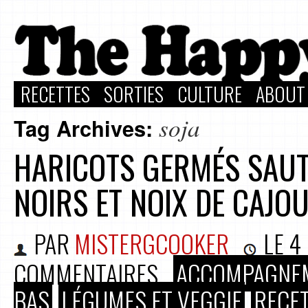
RECETTES
SORTIES
CULTURE
ABOUT
soja
Tag Archives:
HARICOTS GERMÉS SAU
NOIRS ET NOIX DE CAJO
PAR
MISTERGCOOKER
LE
4
COMMENTAIRES
ACCOMPAGNE
BAS
LÉGUMES ET VEGGIE
RECE