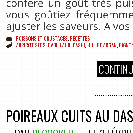
confère un goût très pui
vous goûtiez fréquemme
ajuster les saveurs. A vo
POISSONS ET CRUSTACÉS
,
RECETTES
ABRICOT SECS
,
CABILLAUD
,
DASHI
,
HUILE D'ARGAN
,
PIGNON
CONTINU
POIREAUX CUITS AU DAS