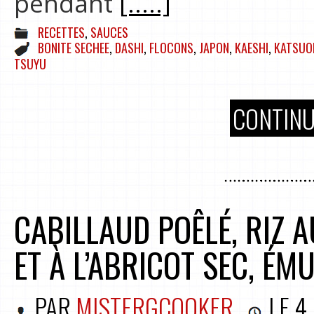
pendant
[.....]
RECETTES
,
SAUCES
BONITE SECHEE
,
DASHI
,
FLOCONS
,
JAPON
,
KAESHI
,
KATSUO
TSUYU
CONTINU
CABILLAUD POÊLÉ, RIZ 
ET À L’ABRICOT SEC, ÉM
PAR
MISTERGCOOKER
LE
4