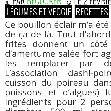
PAR
BECOOKER
LE
2 FÉVRI
LÉGUMES ET VEGGIE
RECETTES
Ce bouillon éclair m’a été
de ça de là. Tout d’abord
frites donnent un côt
d’amertume salée fort a
les remplacer par de
L’association dashi-p
cuisson du poireau dans
poissons et d’algues) l
Ingrédients pour 2 pers