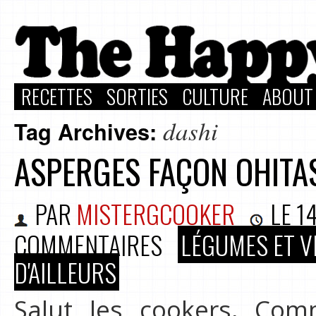
RECETTES
SORTIES
CULTURE
ABOUT
dashi
Tag Archives:
ASPERGES FAÇON OHITA
PAR
MISTERGCOOKER
LE
1
COMMENTAIRES
LÉGUMES ET V
D'AILLEURS
Salut les cookers, Co