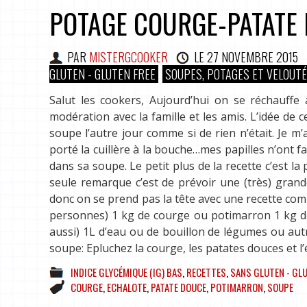
POTAGE COURGE-PATATE
PAR
MISTERGCOOKER
LE
27 NOVEMBRE 2015
GLUTEN - GLUTEN FREE
SOUPES, POTAGES ET VELOUT
Salut les cookers, Aujourd’hui on se réchauff
modération avec la famille et les amis. L’idée de
soupe l’autre jour comme si de rien n’était. Je m
porté la cuillère à la bouche…mes papilles n’ont f
dans sa soupe. Le petit plus de la recette c’est l
seule remarque c’est de prévoir une (très) gran
donc on se prend pas la tête avec une recette compli
personnes) 1 kg de courge ou potimarron 1 kg d
aussi) 1L d’eau ou de bouillon de légumes ou autre
soupe: Epluchez la courge, les patates douces et l’
INDICE GLYCÉMIQUE (IG) BAS
,
RECETTES
,
SANS GLUTEN - GLU
COURGE
,
ECHALOTE
,
PATATE DOUCE
,
POTIMARRON
,
SOUPE