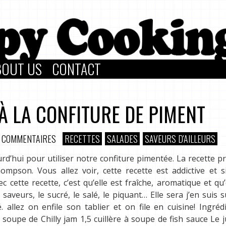
BOUT US
CONTACT
À LA CONFITURE DE PIMENT
 COMMENTAIRES
RECETTES
SALADES
SAVEURS D'AILLEURS
rd’hui pour utiliser notre confiture pimentée. La recette 
mpson. Vous allez voir, cette recette est addictive et s
cette recette, c’est qu’elle est fraîche, aromatique et qu’e
de saveurs, le sucré, le salé, le piquant… Elle sera j’en suis 
 allez on enfile son tablier et on file en cuisine! Ingréd
à soupe de Chilly jam 1,5 cuillère à soupe de fish sauce Le j