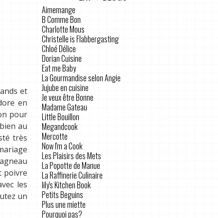
Aimemange
E
B Comme Bon
Charlotte Mous
Christelle is Flabbergasting
Chloé Délice
Dorian Cuisine
Eat me Baby
La Gourmandise selon Angie
Jujube en cuisine
mands et
Je veux être Bonne
dore en
Madame Gateau
son pour
Little Bouillon
Megandcook
 bien au
Mercotte
sté très
Now I'm a Cook
 mariage
Les Plaisirs des Mets
d’agneau
La Popotte de Manue
t poivre
La Raffinerie Culinaire
lily's Kitchen Book
vec les
Petits Beguins
outez un
Plus une miette
Pourquoi pas?