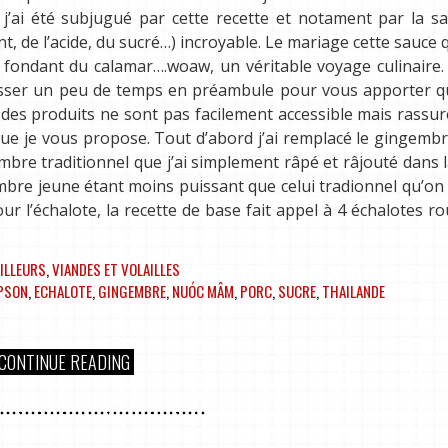
’ai été subjugué par cette recette et notament par la sa
t, de l’acide, du sucré…) incroyable. Le mariage cette sauce 
le fondant du calamar….woaw, un véritable voyage culinaire
s passer un peu de temps en préambule pour vous apporter 
ns des produits ne sont pas facilement accessible mais rassu
 que je vous propose. Tout d’abord j’ai remplacé le gingemb
bre traditionnel que j’ai simplement râpé et râjouté dans 
ngembre jeune étant moins puissant que celui tradionnel qu’on
r l’échalote, la recette de base fait appel à 4 échalotes ro
AILLEURS
,
VIANDES ET VOLAILLES
PSON
,
ECHALOTE
,
GINGEMBRE
,
NUÓC MÂM
,
PORC
,
SUCRE
,
THAILANDE
CONTINUE READING