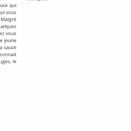
.
uce qui
qui vous
. Malgré
quelques
rez vous
re jeune
la sauce
 connait
uges, le