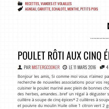
RECETTES
,
VIANDES ET VOLAILLES
AGNEAU
,
CAROTTE
,
ECHALOTE
,
MENTHE
,
PETITS POIS
POULET RÔTI AUX CINQ 
PAR
MISTERGCOOKER
LE
11 MARS 2016
4
Bonjour les amis, Si comme moi vous n’aimez pa
recherche de nouvelles associations pour vos re
cuisiner le poulet mariné avec plein de bonnes ch
des herbes, amandes…bref un régal à déguster sa
cuillère à soupe de cinq épices* 2 cuillères à sou
et pouivre du moulin Huile olive 1 citron vert 2 