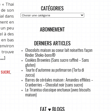
e « Thai
CATÉGORIES
 de son
ial dans
ement en
z un peu
ABONNEMENT
el à des
i en bas
DERNIERS ARTICLES
 environ
Chocolats maison au coeur lait noisettes façon
 trouve
Kinder Shoko-bons®
.....]
Cookies Brownies (Sans sucre raffiné – Sans
gluten)
Tourte d’automne au potimarron (Torta di
,
SUCRE
,
zucca)
Barres de céréales maison : Amandes effilées –
Cranberries – Chocolat noir (sans sucre)
Le Tiramisu classique onctueux (avec biscuits
maison)
EAT ♥ BLOGS