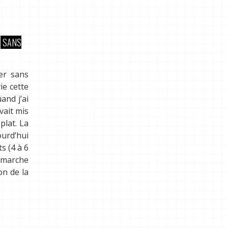
SANS
er sans
ie cette
and j’ai
vait mis
plat. La
ourd’hui
s (4 à 6
 marche
on de la