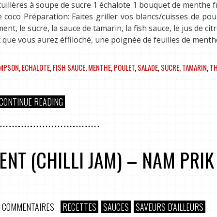
 cuillères à soupe de sucre 1 échalote 1 bouquet de menthe f
coco Préparation: Faites griller vos blancs/cuisses de pou
t, le sucre, la sauce de tamarin, la fish sauce, le jus de citr
et que vous aurez éffiloché, une poignée de feuilles de ment
OMPSON
,
ECHALOTE
,
FISH SAUCE
,
MENTHE
,
POULET
,
SALADE
,
SUCRE
,
TAMARIN
,
TH
CONTINUE READING
NT (CHILLI JAM) – NAM PRIK
 COMMENTAIRES
RECETTES
SAUCES
SAVEURS D'AILLEURS