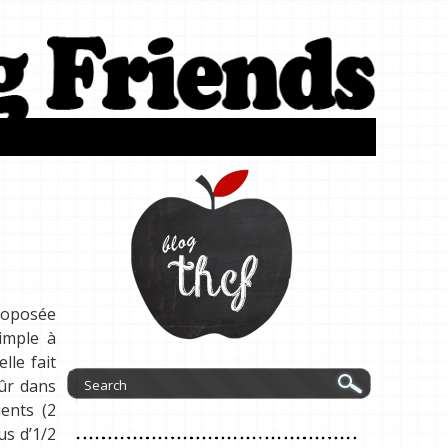
proposée
imple à
lle fait
sûr dans
ients (2
us d’1/2