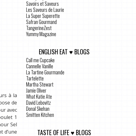
Savoirs et Saveurs
Les Saveurs de Laurie
La Super Superette
Safran Gourmand
TangerineZest
Yummy Magazine
ENGLISH EAT ♥ BLOGS
Call me Cupcake
Cannelle Vanille
La Tartine Gourmande
Tartelette
Martha Stewart
Jamie Oliver
rs à la
What Katie Ate
David Lebovitz
opose de
Donal Skehan
our avec
Smitten Kitchen
oulet 1
hour Sel
TASTE OF LIFE ♥ BLOGS
nt d’une