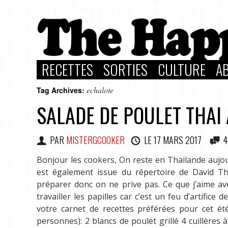
RECETTES
SORTIES
CULTURE
A
echalote
Tag Archives:
SALADE DE POULET THAI 
PAR
MISTERGCOOKER
LE
17 MARS 2017
4
Bonjour les cookers, On reste en Thailande aujou
est également issue du répertoire de David Tho
préparer donc on ne prive pas. Ce que j’aime avec 
travailler les papilles car c’est un feu d’artifice 
votre carnet de recettes préférées pour cet été.
personnes): 2 blancs de poulet grillé 4 cuillères 