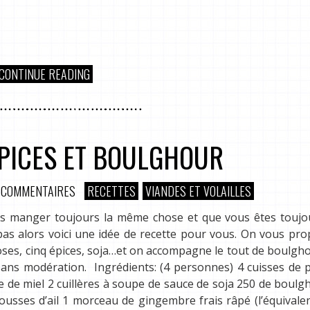
CONTINUE READING
ÉPICES ET BOULGHOUR
 COMMENTAIRES
RECETTES
VIANDES ET VOLAILLES
s manger toujours la même chose et que vous êtes toujou
pas alors voici une idée de recette pour vous. On vous pr
oses, cinq épices, soja…et on accompagne le tout de boulgh
ns modération. Ingrédients: (4 personnes) 4 cuisses de p
pe de miel 2 cuillères à soupe de sauce de soja 250 de boulg
gousses d’ail 1 morceau de gingembre frais râpé (l’équivale