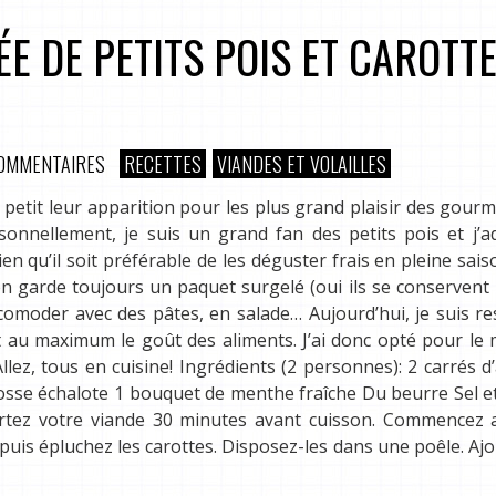
E DE PETITS POIS ET CAROTT
COMMENTAIRES
RECETTES
VIANDES ET VOLAILLES
 à petit leur apparition pour les plus grand plaisir des gour
onnellement, je suis un grand fan des petits pois et j’a
en qu’il soit préférable de les déguster frais en pleine sai
en garde toujours un paquet surgelé (oui ils se conservent
comoder avec des pâtes, en salade… Aujourd’hui, je suis re
ct au maximum le goût des aliments. J’ai donc opté pour le
Allez, tous en cuisine! Ingrédients (2 personnes): 2 carrés 
rosse échalote 1 bouquet de menthe fraîche Du beurre Sel e
rtez votre viande 30 minutes avant cuisson. Commencez a
z puis épluchez les carottes. Disposez-les dans une poêle. Aj