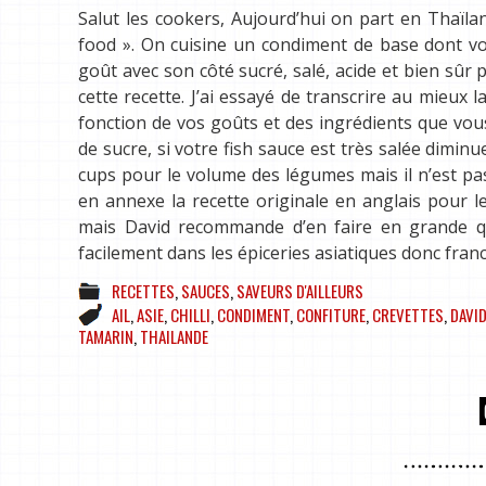
Salut les cookers, Aujourd’hui on part en Thaïl
food ». On cuisine un condiment de base dont vo
goût avec son côté sucré, salé, acide et bien sûr 
cette recette. J’ai essayé de transcrire au mieux
fonction de vos goûts et des ingrédients que vous
de sucre, si votre fish sauce est très salée diminu
cups pour le volume des légumes mais il n’est pas
en annexe la recette originale en anglais pour le
mais David recommande d’en faire en grande qua
facilement dans les épiceries asiatiques donc franc
RECETTES
,
SAUCES
,
SAVEURS D'AILLEURS
AIL
,
ASIE
,
CHILLI
,
CONDIMENT
,
CONFITURE
,
CREVETTES
,
DAVI
TAMARIN
,
THAILANDE