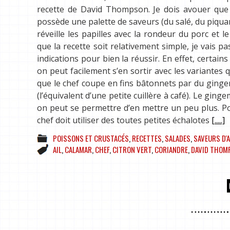
recette de David Thompson. Je dois avouer que j
possède une palette de saveurs (du salé, du piquan
réveille les papilles avec la rondeur du porc et 
que la recette soit relativement simple, je vai
indications pour bien la réussir. En effet, certai
on peut facilement s’en sortir avec les variantes
que le chef coupe en fins bâtonnets par du gingem
(l’équivalent d’une petite cuillère à café). Le gi
on peut se permettre d’en mettre un peu plus. Pou
chef doit utiliser des toutes petites échalotes
[.....]
POISSONS ET CRUSTACÉS
,
RECETTES
,
SALADES
,
SAVEURS D'
AIL
,
CALAMAR
,
CHEF
,
CITRON VERT
,
CORIANDRE
,
DAVID THOM