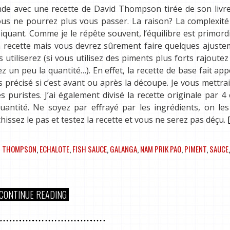
ande avec une recette de David Thompson tirée de son livr
us ne pourrez plus vous passer. La raison? La complexité
piquant. Comme je le répête souvent, l’équilibre est primord
 la recette mais vous devrez sûrement faire quelques ajust
 utiliserez (si vous utilisez des piments plus forts rajoute
ez un peu la quantité…). En effet, la recette de base fait app
 précisé si c’est avant ou après la découpe. Je vous mettra
s puristes. J’ai également divisé la recette originale par 4
ntité. Ne soyez par effrayé par les ingrédients, on les
hissez le pas et testez la recette et vous ne serez pas déçu.
[
D THOMPSON
,
ECHALOTE
,
FISH SAUCE
,
GALANGA
,
NAM PRIK PAO
,
PIMENT
,
SAUCE
CONTINUE READING