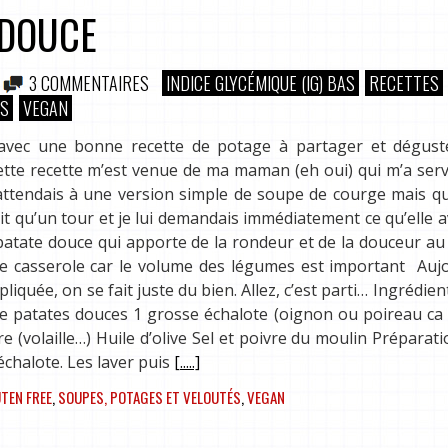
 DOUCE
3 COMMENTAIRES
INDICE GLYCÉMIQUE (IG) BAS
RECETTES
ÉS
VEGAN
e avec une bonne recette de potage à partager et dégust
 cette recette m’est venue de ma maman (eh oui) qui m’a serv
’attendais à une version simple de soupe de courge mais qu
ait qu’un tour et je lui demandais immédiatement ce qu’elle a
a patate douce qui apporte de la rondeur et de la douceur au 
de casserole car le volume des légumes est important Auj
quée, on se fait juste du bien. Allez, c’est parti… Ingrédient
e patates douces 1 grosse échalote (oignon ou poireau ca
 (volaille…) Huile d’olive Sel et poivre du moulin Préparati
échalote. Les laver puis
[.....]
TEN FREE
,
SOUPES, POTAGES ET VELOUTÉS
,
VEGAN