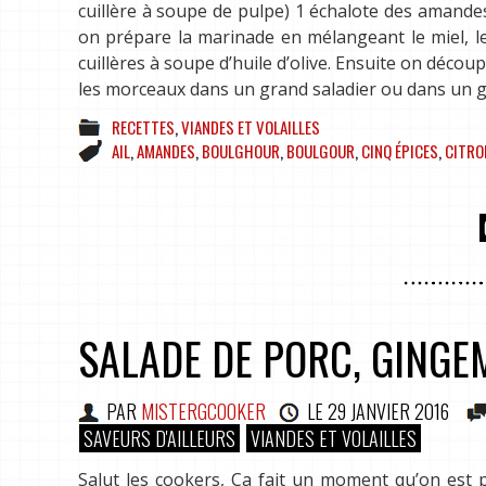
cuillère à soupe de pulpe) 1 échalote des amandes
on prépare la marinade en mélangeant le miel, le 
cuillères à soupe d’huile d’olive. Ensuite on décou
les morceaux dans un grand saladier ou dans un g
RECETTES
,
VIANDES ET VOLAILLES
AIL
,
AMANDES
,
BOULGHOUR
,
BOULGOUR
,
CINQ ÉPICES
,
CITRO
SALADE DE PORC, GING
PAR
MISTERGCOOKER
LE
29 JANVIER 2016
SAVEURS D'AILLEURS
VIANDES ET VOLAILLES
Salut les cookers, Ca fait un moment qu’on est p