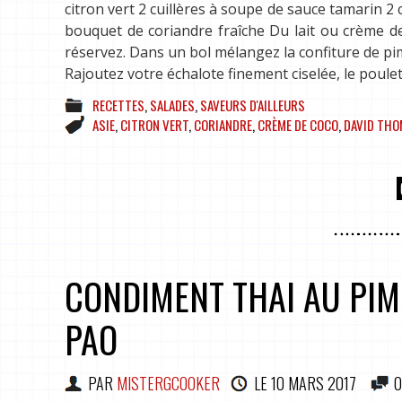
citron vert 2 cuillères à soupe de sauce tamarin 2
bouquet de coriandre fraîche Du lait ou crème de 
réservez. Dans un bol mélangez la confiture de pimen
Rajoutez votre échalote finement ciselée, le poul
RECETTES
,
SALADES
,
SAVEURS D'AILLEURS
ASIE
,
CITRON VERT
,
CORIANDRE
,
CRÈME DE COCO
,
DAVID TH
CONDIMENT THAI AU PIME
PAO
PAR
MISTERGCOOKER
LE
10 MARS 2017
0