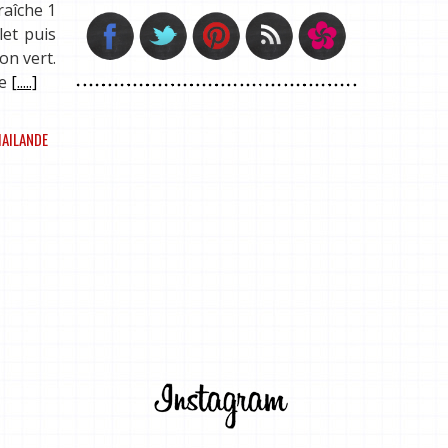
raîche 1
let puis
on vert.
he
[.....]
AILANDE