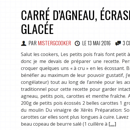
CARRÉ D’AGNEAU, ÉCRASÉ
GLACÉE
PAR
MISTERGCOOKER
LE
13 MAI 2016
3 
Salut les cookers, Les petits pois frais font petit
donc je me devais de préparer une recette. Pers
croquer quelques uns « à cru » en les écossant. Bi
bénéfier au maximum de leur pouvoir gustatif, j’
congélateur) tout au long de l’année pour les ac
traditionnel pour cette recette pour garder inta
agneau, petits pois, carottes et menthe fraîche. 
200g de petits pois écossés 2 belles carottes 1 g
du moulin Du vinaigre de Xérès Préparation: So
carottes car elles sont plus longues à cuire. Lave
beau copeau de beurre salé (1 cuillère à
[.....]