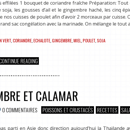
 effilées 1 bouquet de coriandre fraîche Préparation: Tout
soja, les gousses d’ail et le gingembre haché, les cinq épi
pe nos cuisses de poulet afin d’avoir 2 morceaux par cuisse. 
rand sac congélation avec la marinade. On mélange le tout 
N VERT
,
CORIANDRE
,
ECHALOTE
,
GINGEMBRE
,
MIEL
,
POULET
,
SOJA
CONTINUE READING
EMBRE ET CALAMAR
0 COMMENTAIRES
POISSONS ET CRUSTACÉS
RECETTES
SAL
as parti en Asie donc direction aujourd’hui la Thaïlande 