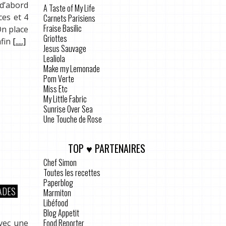
 d’abord
A Taste of My Life
ces et 4
Carnets Parisiens
Fraise Basilic
On place
Griottes
afin
[.....]
Jesus Sauvage
Lealiola
Make my Lemonade
Pom Verte
Miss Etc
My Little Fabric
Sunrise Over Sea
Une Touche de Rose
TOP ♥ PARTENAIRES
Chef Simon
Toutes les recettes
Paperblog
ADES
Marmiton
Libéfood
Blog Appetit
Food Reporter
avec une