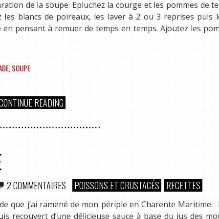
ation de la soupe: Epluchez la courge et les pommes de te
les blancs de poireaux, les laver à 2 ou 3 reprises puis l
re en pensant à remuer de temps en temps. Ajoutez les po
ADE
,
SOUPE
CONTINUE READING
E
2 COMMENTAIRES
POISSONS ET CRUSTACÉS
RECETTES
lade que j’ai ramené de mon périple en Charente Maritime.
puis recouvert d’une délicieuse sauce à base du jus des mo