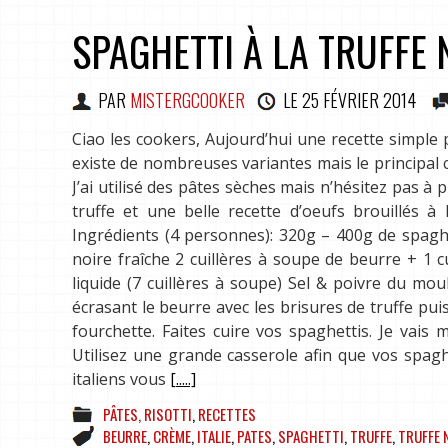
SPAGHETTI À LA TRUFFE 
PAR
MISTERGCOOKER
LE
25 FÉVRIER 2014
Ciao les cookers, Aujourd’hui une recette simple p
existe de nombreuses variantes mais le principal c’
J’ai utilisé des pâtes sèches mais n’hésitez pas à
truffe et une belle recette d’oeufs brouillés à 
Ingrédients (4 personnes): 320g – 400g de spaghet
noire fraîche 2 cuillères à soupe de beurre + 1 c
liquide (7 cuillères à soupe) Sel & poivre du mo
écrasant le beurre avec les brisures de truffe puis
fourchette. Faites cuire vos spaghettis. Je vais
Utilisez une grande casserole afin que vos spagh
italiens vous
[.....]
PÂTES, RISOTTI
,
RECETTES
BEURRE
,
CRÈME
,
ITALIE
,
PATES
,
SPAGHETTI
,
TRUFFE
,
TRUFFE 