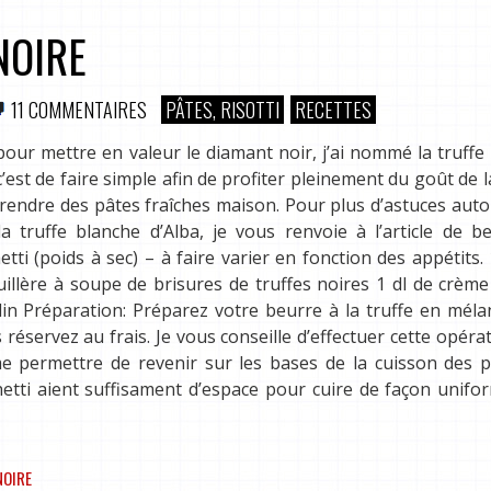
NOIRE
11 COMMENTAIRES
PÂTES, RISOTTI
RECETTES
our mettre en valeur le diamant noir, j’ai nommé la truffe n
est de faire simple afin de profiter pleinement du goût de la
 prendre des pâtes fraîches maison. Pour plus d’astuces auto
la truffe blanche d’Alba, je vous renvoie à l’article de b
ti (poids à sec) – à faire varier en fonction des appétits. 
uillère à soupe de brisures de truffes noires 1 dl de crème
ulin Préparation: Préparez votre beurre à la truffe en mél
 réservez au frais. Je vous conseille d’effectuer cette opérat
 me permettre de revenir sur les bases de la cuisson des p
etti aient suffisament d’espace pour cuire de façon unifo
NOIRE