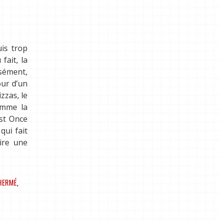
uis trop
fait, la
isément,
our d’un
zzas, le
comme la
est Once
qui fait
aire une
HERMÉ
,