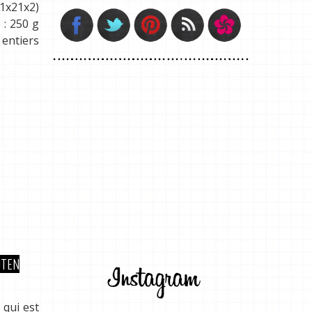
21x21x2)
 : 250 g
 entiers
UTEN
 qui est