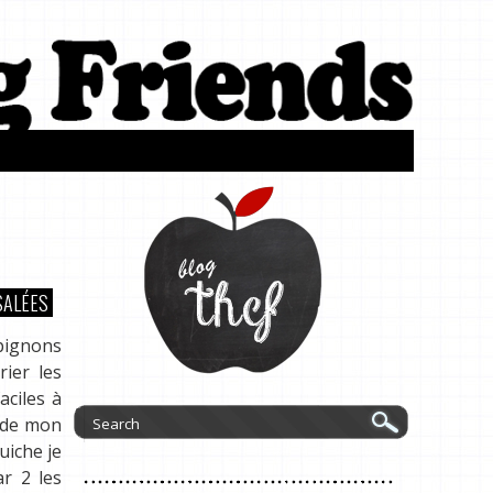
SALÉES
mpignons
rier les
aciles à
r de mon
uiche je
ar 2 les