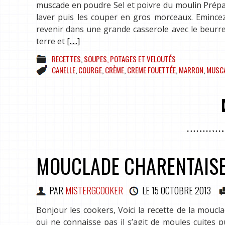
muscade en poudre Sel et poivre du moulin Prépar
laver puis les couper en gros morceaux. Emincez 
revenir dans une grande casserole avec le beur
terre et
[.....]
RECETTES
,
SOUPES, POTAGES ET VELOUTÉS
CANELLE
,
COURGE
,
CRÈME
,
CREME FOUETTÉE
,
MARRON
,
MUSC
MOUCLADE CHARENTAIS
PAR
MISTERGCOOKER
LE
15 OCTOBRE 2013
Bonjour les cookers, Voici la recette de la mouc
qui ne connaisse pas il s’agit de moules cuites 