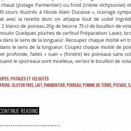
 chaud (potage Parmentier) ou froid (crème vichyssoise) e
« 190 cours illustrés à l’école Alain Ducasse », ouvrage symp
 avec la recette donc on attaque tout de suite! Ingrédi
 blancs de poireau 20g de beurre 75 cl de bouillon de volai
du moulin Quelques pluches de cerfeuil Préparation: Lavez, br
 dans le sens de la longueur. Recoupez chaque moitié en t
 dans le sens de la longueur. Coupez chaque moitié de po
et profonde, faites « suer » (fondre) les poireaux sans co
Quand le spoireaux sont moelleux, versez le bouillon de volail
UPES, POTAGES ET VELOUTÉS
FROID
,
GLUTEN FREE
,
LAIT
,
PARMENTIER
,
POIREAU
,
POMME DE TERRE
,
POTAGE
,
S
CONTINUE READING