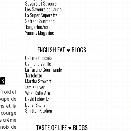
Savoirs et Saveurs
Les Saveurs de Laurie
La Super Superette
Safran Gourmand
TangerineZest
Yummy Magazine
ENGLISH EAT ♥ BLOGS
Call me Cupcake
Cannelle Vanille
La Tartine Gourmande
Tartelette
ÉS
Martha Stewart
Jamie Oliver
froid et
What Katie Ate
David Lebovitz
soupe de
Donal Skehan
s et la
Smitten Kitchen
e courge
de crème
TASTE OF LIFE ♥ BLOGS
 noix de