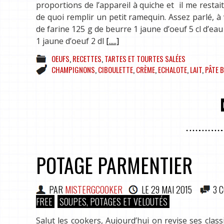
proportions de l’appareil à quiche et il me restait 
de quoi remplir un petit ramequin. Assez parlé, à
de farine 125 g de beurre 1 jaune d’oeuf 5 cl d’eau
1 jaune d’oeuf 2 dl
[.....]
OEUFS
,
RECETTES
,
TARTES ET TOURTES SALÉES
CHAMPIGNONS
,
CIBOULETTE
,
CRÈME
,
ECHALOTE
,
LAIT
,
PÂTE 
POTAGE PARMENTIER
PAR
MISTERGCOOKER
LE
29 MAI 2015
3 
FREE
SOUPES, POTAGES ET VELOUTÉS
Salut les cookers, Aujourd’hui on revise ses clas