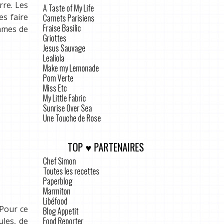
rre. Les
A Taste of My Life
es faire
Carnets Parisiens
Fraise Basilic
mmes de
Griottes
Jesus Sauvage
Lealiola
Make my Lemonade
Pom Verte
Miss Etc
My Little Fabric
Sunrise Over Sea
Une Touche de Rose
TOP ♥ PARTENAIRES
Chef Simon
Toutes les recettes
Paperblog
Marmiton
Libéfood
 Pour ce
Blog Appetit
Food Reporter
ules, de