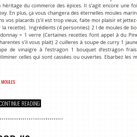
 héritage du commerce des épices. Il s’agit encore une fo
sexy. En plus, ça vous changera des éternelles moules marin
 vos placards (s’il est trop vieux, faite moi plaisir et jettez-
 la recette). Ingrédients (4 personnes): 2 l de moules de b
rdonnay = 1 verre (Certaines recettes font appel à du Pi
rentes s’il vous plait) 2 cuilleres à soupe de curry 1 jaun
upe de vinaigre à l’estragon 1 bouquet d’estragon frais
éliminer celles qui sont cassées ou ouvertes. Ebarbez les 
,
MOULES
CONTINUE READING