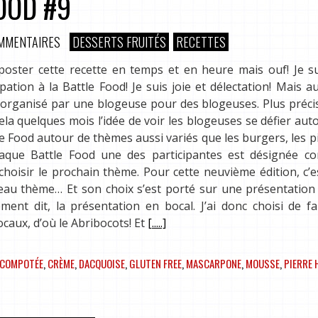
OOD #9
MMENTAIRES
DESSERTS FRUITÉS
RECETTES
 poster cette recette en temps et en heure mais ouf! Je s
tion à la Battle Food! Je suis joie et délectation! Mais au 
re organisé par une blogeuse pour des blogeuses. Plus préc
cela quelques mois l’idée de voir les blogeuses se défier aut
tle Food autour de thèmes aussi variés que les burgers, les pi
A chaque Battle Food une des participantes est désignée 
choisir le prochain thème. Pour cette neuvième édition, c’
eau thème… Et son choix s’est porté sur une présentation 
ent dit, la présentation en bocal. J’ai donc choisi de f
caux, d’où le Abribocots! Et
[.....]
COMPOTÉE
,
CRÈME
,
DACQUOISE
,
GLUTEN FREE
,
MASCARPONE
,
MOUSSE
,
PIERRE 