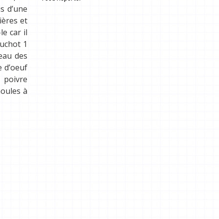
.
is d’une
ières et
le car il
ouchot 1
neau des
e d’oeuf
 poivre
moules à