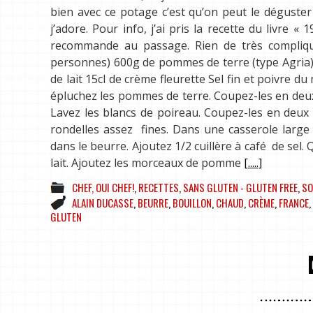
bien avec ce potage c’est qu’on peut le déguster
j’adore. Pour info, j’ai pris la recette du livre 
recommande au passage. Rien de très compliqué
personnes) 600g de pommes de terre (type Agria) 2
de lait 15cl de crème fleurette Sel fin et poivre 
épluchez les pommes de terre. Coupez-les en deux
Lavez les blancs de poireau. Coupez-les en deux
rondelles assez fines. Dans une casserole large 
dans le beurre. Ajoutez 1/2 cuillère à café de sel. 
lait. Ajoutez les morceaux de pomme
[.....]
CHEF, OUI CHEF!
,
RECETTES
,
SANS GLUTEN - GLUTEN FREE
,
SO
ALAIN DUCASSE
,
BEURRE
,
BOUILLON
,
CHAUD
,
CRÈME
,
FRANCE
,
GLUTEN