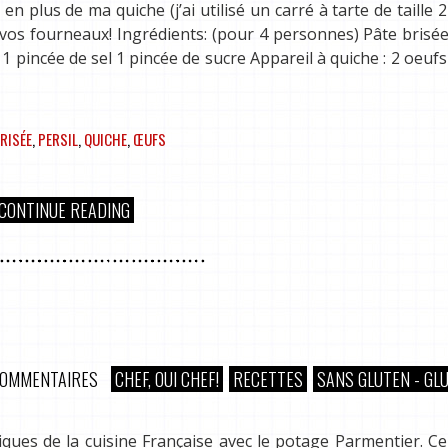
en plus de ma quiche (j’ai utilisé un carré à tarte de taille 
 vos fourneaux! Ingrédients: (pour 4 personnes) Pâte brisée
 1 pincée de sel 1 pincée de sucre Appareil à quiche : 2 oeufs
BRISÉE
,
PERSIL
,
QUICHE
,
ŒUFS
CONTINUE READING
COMMENTAIRES
CHEF, OUI CHEF!
RECETTES
SANS GLUTEN - GL
siques de la cuisine Française avec le potage Parmentier. Ce