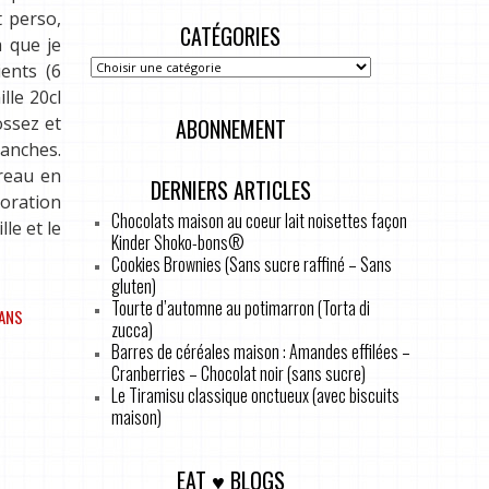
t perso,
CATÉGORIES
a que je
ents (6
lle 20cl
ossez et
ABONNEMENT
ranches.
ireau en
DERNIERS ARTICLES
loration
Chocolats maison au coeur lait noisettes façon
le et le
Kinder Shoko-bons®
Cookies Brownies (Sans sucre raffiné – Sans
gluten)
Tourte d’automne au potimarron (Torta di
ANS
zucca)
Barres de céréales maison : Amandes effilées –
Cranberries – Chocolat noir (sans sucre)
Le Tiramisu classique onctueux (avec biscuits
maison)
EAT ♥ BLOGS