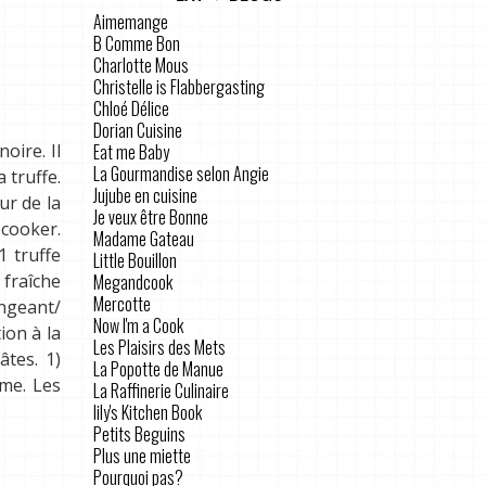
Aimemange
B Comme Bon
Charlotte Mous
Christelle is Flabbergasting
Chloé Délice
Dorian Cuisine
Eat me Baby
oire. Il
La Gourmandise selon Angie
 truffe.
Jujube en cuisine
ur de la
Je veux être Bonne
ecooker.
Madame Gateau
1 truffe
Little Bouillon
Megandcook
 fraîche
Mercotte
angeant/
Now I'm a Cook
ion à la
Les Plaisirs des Mets
âtes. 1)
La Popotte de Manue
rme. Les
La Raffinerie Culinaire
lily's Kitchen Book
Petits Beguins
Plus une miette
Pourquoi pas?