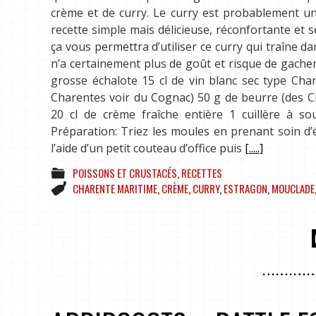
crème et de curry. Le curry est probablement un
recette simple mais délicieuse, réconfortante et 
ça vous permettra d’utiliser ce curry qui traîne dans
n’a certainement plus de goût et risque de gacher
grosse échalote 15 cl de vin blanc sec type Cha
Charentes voir du Cognac) 50 g de beurre (des Cha
20 cl de crème fraîche entière 1 cuillère à so
Préparation: Triez les moules en prenant soin d’
l’aide d’un petit couteau d’office puis
[.....]
POISSONS ET CRUSTACÉS
,
RECETTES
CHARENTE MARITIME
,
CRÈME
,
CURRY
,
ESTRAGON
,
MOUCLADE