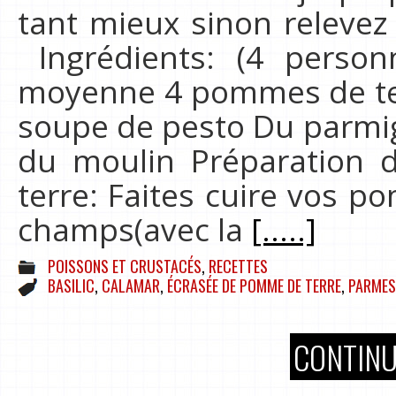
tant mieux sinon relevez
Ingrédients: (4 person
moyenne 4 pommes de terr
soupe de pesto Du parmig
du moulin Préparation 
terre: Faites cuire vos 
champs(avec la
[.....]
POISSONS ET CRUSTACÉS
,
RECETTES
BASILIC
,
CALAMAR
,
ÉCRASÉE DE POMME DE TERRE
,
PARMES
CONTINU