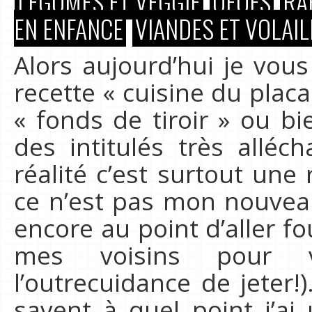
LÉGUMES ET VEGGIE
OEUFS
RA
EN ENFANCE
VIANDES ET VOLAIL
Alors aujourd’hui je vo
recette « cuisine du plac
« fonds de tiroir » ou b
des intitulés très allé
réalité c’est surtout une 
ce n’est pas mon nouvea
encore au point d’aller fo
mes voisins pour v
l’outrecuidance de jeter
savent à quel point j’ai