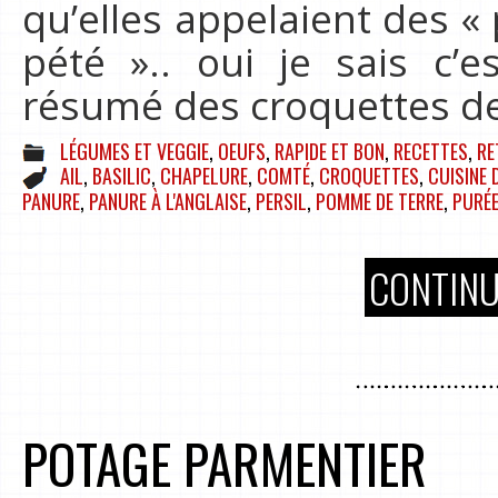
qu’elles appelaient des «
pété ».. oui je sais c’
résumé des croquettes d
LÉGUMES ET VEGGIE
,
OEUFS
,
RAPIDE ET BON
,
RECETTES
,
RE
AIL
,
BASILIC
,
CHAPELURE
,
COMTÉ
,
CROQUETTES
,
CUISINE 
PANURE
,
PANURE À L'ANGLAISE
,
PERSIL
,
POMME DE TERRE
,
PURÉ
CONTINU
POTAGE PARMENTIER