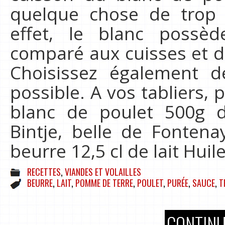
quelque chose de trop 
effet, le blanc possè
comparé aux cuisses et do
Choisissez également d
possible. A vos tabliers, p
blanc de poulet 500g 
Bintje, belle de Fonten
beurre 12,5 cl de lait Huil
RECETTES
,
VIANDES ET VOLAILLES
BEURRE
,
LAIT
,
POMME DE TERRE
,
POULET
,
PURÉE
,
SAUCE
,
T
CONTINU