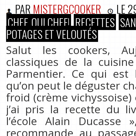
PAR
MISTERGCOOKER
LE
2
CHEF, OUI CHEF!
RECETTES
SAN
POTAGES ET VELOUTÉS
Salut les cookers, Au
classiques de la cuisin
Parmentier. Ce qui est 
qu’on peut le déguster c
froid (crème vichyssoise) 
j’ai pris la recette du l
l’école Alain Ducasse
recommande au passage