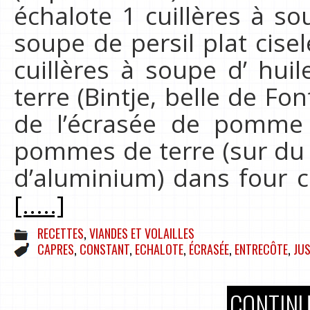
échalote 1 cuillères à so
soupe de persil plat cise
cuillères à soupe d’ hu
terre (Bintje, belle de F
de l’écrasée de pomme 
pommes de terre (sur du 
d’aluminium) dans four 
[.....]
RECETTES
,
VIANDES ET VOLAILLES
CAPRES
,
CONSTANT
,
ECHALOTE
,
ÉCRASÉE
,
ENTRECÔTE
,
JU
CONTINU