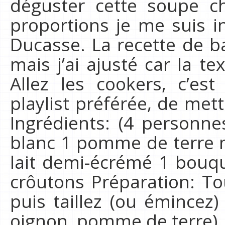
déguster cette soupe c
proportions je me suis in
Ducasse. La recette de ba
mais j’ai ajusté car la t
Allez les cookers, c’e
playlist préférée, de mettr
Ingrédients: (4 personn
blanc 1 pomme de terre 
lait demi-écrémé 1 bouqu
crôutons Préparation: To
puis taillez (ou émincez
oignon, pomme de terre)