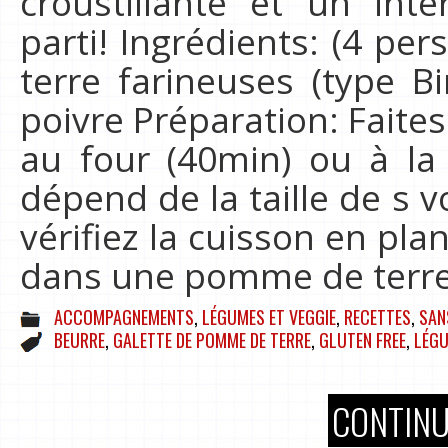
croustillante et un inté
parti! Ingrédients: (4 p
terre farineuses (type Bi
poivre Préparation: Faite
au four (40min) ou à la
dépend de la taille de s
vérifiez la cuisson en pla
dans une pomme de terr
ACCOMPAGNEMENTS
,
LÉGUMES ET VEGGIE
,
RECETTES
,
SAN
BEURRE
,
GALETTE DE POMME DE TERRE
,
GLUTEN FREE
,
LÉG
CONTINU