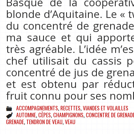
Basque de la coopérati
blonde d’Aquitaine. Le « t
du concentré de grenade 
ma sauce et qui apporte
très agréable. L’idée m’e
chef utilisait du cassis 
concentré de jus de gren
et est obtenu par réduc
fruit connu pour ses no
ACCOMPAGNEMENTS
,
RECETTES
,
VIANDES ET VOLAILLES
AUTOMNE
,
CÈPES
,
CHAMPIGNONS
,
CONCENTRE DE GRENAD
GRENADE
,
TENDRON DE VEAU
,
VEAU