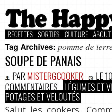
RECETTES
SORTIES
CULTURE
ABOUT
pomme de terr
Tag Archives:
SOUPE DE PANAIS
PAR
MISTERGCOOKER
LE
1
COMMENTAIRES
LÉGUMES ET V
POTAGES ET VELOUTÉS
Salut les cookers, Comm