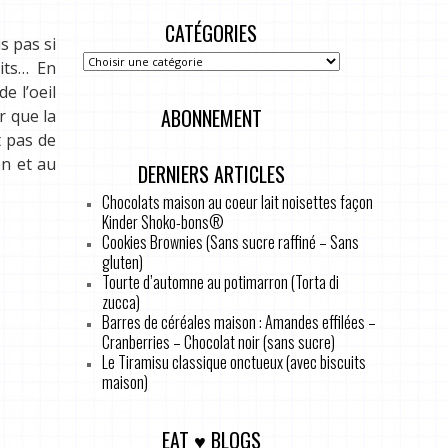
CATÉGORIES
s pas si
its… En
e l’oeil
ABONNEMENT
r que la
t pas de
on et au
DERNIERS ARTICLES
Chocolats maison au coeur lait noisettes façon
Kinder Shoko-bons®
Cookies Brownies (Sans sucre raffiné – Sans
gluten)
Tourte d’automne au potimarron (Torta di
zucca)
Barres de céréales maison : Amandes effilées –
Cranberries – Chocolat noir (sans sucre)
Le Tiramisu classique onctueux (avec biscuits
maison)
EAT ♥ BLOGS