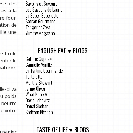
Savoirs et Saveurs
es soles
Les Saveurs de Laurie
des à la
La Super Superette
re four.
Safran Gourmand
ntion de
TangerineZest
ille une
Yummy Magazine
ENGLISH EAT ♥ BLOGS
re brûle
Call me Cupcake
enter le
Cannelle Vanille
aturer,
La Tartine Gourmande
Tartelette
Martha Stewart
Jamie Oliver
le-ci va
What Katie Ate
du poids
David Lebovitz
 beurre
Donal Skehan
te votre
Smitten Kitchen
TASTE OF LIFE ♥ BLOGS
u papier