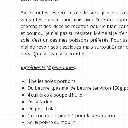
Après toutes ces recettes de desserts je me suis dit
vous êtes comme moi mais avec l’été qui approc
cherchant des idées de recettes pour le blog, j
‘ai
et pour qui je n’ai pas su résister. M
ême si je n’en
sole, c’est un des mes poissons préférés. Pour sa 
mal de revoir ses classiques mais surtout 2) car 
persil (j’en ai l’eau à la bouche).
Ingrédients (4 personnes)
4 belles soles portions
Du beurre…pas mal de beurre (environ 150g po
4 cuillères à soupe d’huile
De la farine
Du persil plat
1 citron non traité + 1 pour la décoration
Sel & poivre du moulin