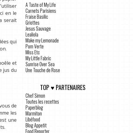
A Taste of My Life
utiliser
Carnets Parisiens
ci en le
Fraise Basilic
a serait
Griottes
Jesus Sauvage
Lealiola
Make my Lemonade
lées qui
Pom Verte
on.
Miss Etc
My Little Fabric
poêle et
Sunrise Over Sea
Une Touche de Rose
e jus du
TOP ♥ PARTENAIRES
Chef Simon
Toutes les recettes
 vous de
Paperblog
omme les
Marmiton
Libéfood
’est une
Blog Appetit
ts.
Food Reporter