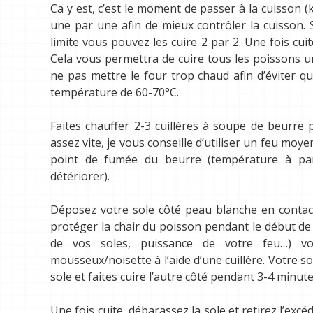
Ca y est, c’est le moment de passer à la cuisson (k
une par une afin de mieux contrôler la cuisson.
limite vous pouvez les cuire 2 par 2. Une fois cu
Cela vous permettra de cuire tous les poissons un
ne pas mettre le four
trop chaud afin
d’éviter qu
température de 60-70°C.
Faites chauffer 2-3 cuillères à soupe de beurre
assez vite, je vous conseille d’utiliser un feu moye
point de fumée du beurre (température à par
détériorer).
Déposez votre sole côté peau blanche en contact
protéger la chair du poisson pendant le début de 
de vos soles, puissance de votre feu…) vo
mousseux/noisette
à l’aide d’une cuillère
. Votre s
sole et faites cuire l’autre côté pendant 3-4 minut
Une fois cuite, débarassez la sole et retirez l’ex