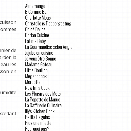
Aimemange
B Comme Bon
Charlotte Mous
 cuisson
Christelle is Flabbergasting
Chloé Délice
s pommes
Dorian Cuisine
Eat me Baby
La Gourmandise selon Angie
nnier de
Jujube en cuisine
arder la
Je veux être Bonne
Madame Gateau
seau les
Little Bouillon
sson en
Megandcook
Mercotte
Now I'm a Cook
humidité
Les Plaisirs des Mets
La Popotte de Manue
La Raffinerie Culinaire
lily's Kitchen Book
excédant
Petits Beguins
Plus une miette
Pourquoi pas?