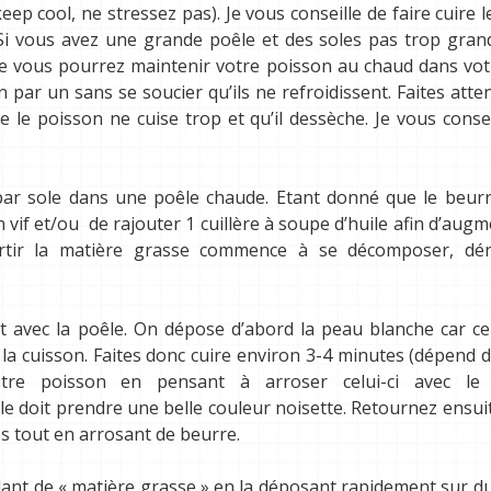
eep cool, ne stressez pas). Je vous conseille de faire cuire l
 Si vous avez une grande poêle et des soles pas trop gran
ite vous pourrez maintenir votre poisson au chaud dans vot
 par un sans se soucier qu’ils ne refroidissent. Faites atte
e le poisson ne cuise trop et qu’il dessèche. Je vous conse
 par sole dans une poêle chaude. Etant donné que le beur
n vif et/ou de rajouter 1 cuillère à soupe d’huile afin d’augm
tir la matière grasse commence à se décomposer, dén
 avec la poêle. On dépose d’abord la peau blanche car cel
la cuisson. Faites donc cuire environ 3-4 minutes (dépend 
tre poisson en pensant à arroser celui-ci avec le
ole doit prendre une belle couleur noisette. Retournez ensui
es tout en arrosant de beurre.
cédant de « matière grasse » en la déposant rapidement sur d