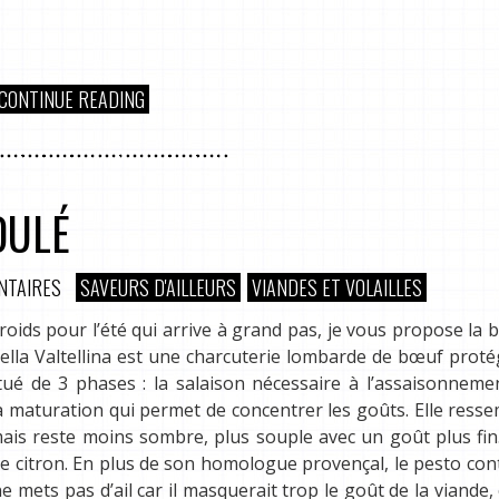
CONTINUE READING
DULÉ
NTAIRES
SAVEURS D'AILLEURS
VIANDES ET VOLAILLES
roids pour l’été qui arrive à grand pas, je vous propose la 
della Valtellina est une charcuterie lombarde de bœuf prot
tué de 3 phases : la salaison nécessaire à l’assaisonneme
la maturation qui permet de concentrer les goûts. Elle ress
is reste moins sombre, plus souple avec un goût plus fin.
 de citron. En plus de son homologue provençal, le pesto con
 mets pas d’ail car il masquerait trop le goût de la viande,