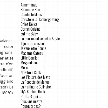
Aimemange
B Comme Bon
Charlotte Mous
Christelle is Flabbergasting
Chloé Délice
Dorian Cuisine
Eat me Baby
La Gourmandise selon Angie
salades,
Jujube en cuisine
 rester
Je veux être Bonne
pignons,
Madame Gateau
Little Bouillon
er et se
Megandcook
tte n’en
Mercotte
dicatif,
Now I'm a Cook
(Pour un
Les Plaisirs des Mets
miggiano
La Popotte de Manue
La Raffinerie Culinaire
atif) La
lily's Kitchen Book
 180°C).
Petits Beguins
Plus une miette
Pourquoi pas?