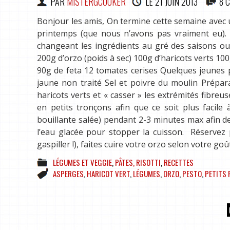
PAR
MISTERGCOOKER
LE
21 JUIN 2013
8 
Bonjour les amis, On termine cette semaine avec u
printemps (que nous n’avons pas vraiment eu). 
changeant les ingrédients au gré des saisons ou
200g d’orzo (poids à sec) 100g d’haricots verts 10
90g de feta 12 tomates cerises Quelques jeunes p
jaune non traité Sel et poivre du moulin Prépara
haricots verts et « casser » les extrémités fibre
en petits tronçons afin que ce soit plus facile
bouillante salée) pendant 2-3 minutes max afin d
l’eau glacée pour stopper la cuisson. Réservez 
gaspiller !), faites cuire votre orzo selon votre go
LÉGUMES ET VEGGIE
,
PÂTES, RISOTTI
,
RECETTES
ASPERGES
,
HARICOT VERT
,
LÉGUMES
,
ORZO
,
PESTO
,
PETITS 