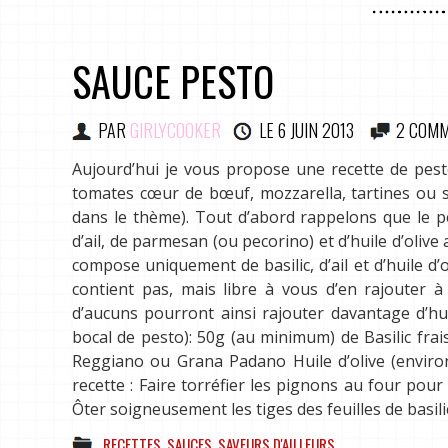
SAUCE PESTO
PAR
GIRLYCOOKER
LE
6 JUIN 2013
2 COMM
Aujourd’hui je vous propose une recette de pesto
tomates cœur de bœuf, mozzarella, tartines ou 
dans le thème). Tout d’abord rappelons que le pe
d’ail, de parmesan (ou pecorino) et d’huile d’olive 
compose uniquement de basilic, d’ail et d’huile d’
contient pas, mais libre à vous d’en rajouter à
d’aucuns pourront ainsi rajouter davantage d’hu
bocal de pesto): 50g (au minimum) de Basilic fr
Reggiano ou Grana Padano Huile d’olive (environ 3
recette : Faire torréfier les pignons au four pou
Ôter soigneusement les tiges des feuilles de basil
RECETTES
,
SAUCES
,
SAVEURS D'AILLEURS