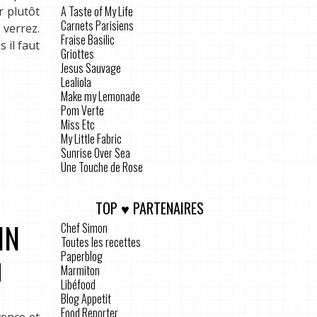
A Taste of My Life
r plutôt
Carnets Parisiens
verrez.
Fraise Basilic
 il faut
Griottes
Jesus Sauvage
Lealiola
Make my Lemonade
Pom Verte
Miss Etc
My Little Fabric
Sunrise Over Sea
Une Touche de Rose
TOP ♥ PARTENAIRES
IN
Chef Simon
Toutes les recettes
Paperblog
Marmiton
T
Libéfood
Blog Appetit
Food Reporter
vence et