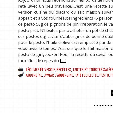
l’été…avec un peu d’avance. C’est une recette su
version cuisine du placard ou fait maison suiva
appétit et à vos fourneaux! Ingrédients (6 person
de pesto 50g de pignons de pin Préparation Je vai
pesto prêt. N’hésitez pas à acheter un pot de cha
des pestos etg caviar d’aubergines de bonne qual
pour le pesto, l’huile d’olive est remplacée par d
vous avez le temps, c’est sûr que le fait maison 
pesto de girlycooker. Pour la recette du caviar 
tarte fine de cèpes du
[.....]
LÉGUMES ET VEGGIE
,
RECETTES
,
TARTES ET TOURTES SALÉE
AUBERGINE
,
CAVIAR D'AUBERGINE
,
PÂTE FEUILLETÉE
,
PESTO
,
P