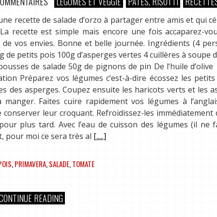
COMMENTAIRES
LÉGUMES ET VEGGIE
PÂTES, RISOTTI
RECETTE
ne recette de salade d’orzo à partager entre amis et qui cé
La recette est simple mais encore une fois accaparez-vou
 de vos envies. Bonne et belle journée. Ingrédients (4 pe
0g de petits pois 100g d’asperges vertes 4 cuillères à soupe 
ousses de salade 50g de pignons de pin De l’huile d’olive 
tion Préparez vos légumes c’est-à-dire écossez les petits
uses des asperges. Coupez ensuite les haricots verts et les 
 à manger. Faites cuire rapidement vos légumes à l’angla
e conserver leur croquant. Refroidissez-les immédiatement
pour plus tard. Avec l’eau de cuisson des légumes (il ne 
ût, pour moi ce sera très al
[.....]
POIS
,
PRIMAVERA
,
SALADE
,
TOMATE
CONTINUE READING