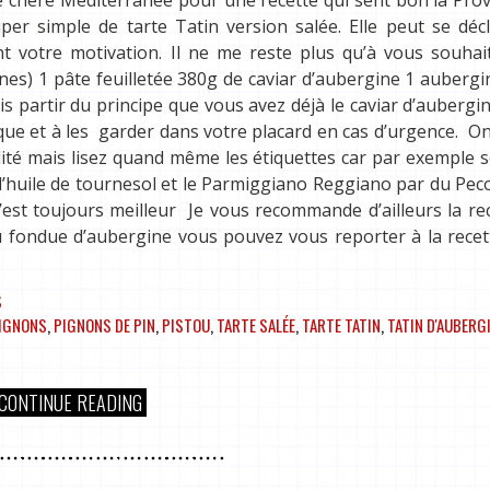
per simple de tarte Tatin version salée. Elle peut se déc
nt votre motivation. Il ne me reste plus qu’à vous souha
nes) 1 pâte feuilletée 380g de caviar d’aubergine 1 auberg
s partir du principe que vous avez déjà le caviar d’aubergin
que et à les garder dans votre placard en cas d’urgence. O
ité mais lisez quand même les étiquettes car par exemple 
e l’huile de tournesol et le Parmiggiano Reggiano par du Peco
c’est toujours meilleur Je vous recommande d’ailleurs la re
ou fondue d’aubergine vous pouvez vous reporter à la recet
S
IGNONS
,
PIGNONS DE PIN
,
PISTOU
,
TARTE SALÉE
,
TARTE TATIN
,
TATIN D'AUBERG
CONTINUE READING