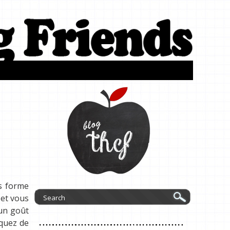
us forme
 et vous
 un goût
squez de