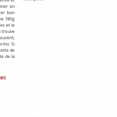
.
liner en
iter bon
ine 180g
es et le
n trouve
souvent,
rino. Si
cette de
te de la
INES