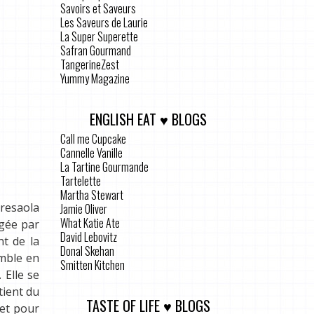
Savoirs et Saveurs
Les Saveurs de Laurie
La Super Superette
Safran Gourmand
TangerineZest
Yummy Magazine
ENGLISH EAT ♥ BLOGS
Call me Cupcake
Cannelle Vanille
La Tartine Gourmande
Tartelette
Martha Stewart
bresaola
Jamie Oliver
What Katie Ate
égée par
David Lebovitz
nt de la
Donal Skehan
emble en
Smitten Kitchen
 Elle se
tient du
TASTE OF LIFE ♥ BLOGS
 et pour