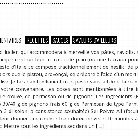
ENTAIRES
RECETTES
SAUCES
SAVEURS D'AILLEURS
 italien qui accommodera à merveille vos pâtes, raviolis, 
simplement un bon morceau de pain (ou une foccacia pour
sto d’Italie se compose traditionnellement de basilic, de 
alors que le pistou, provençal, se prépare à l’aide d’un morti
olive. Je fais habituellement mon pesto sans ail donc la rece
 votre convenance. Les doses sont mentionnées à titre in
ile d’olive, de parmesan ou de pignons. Les ingrédients 
ais 30/40 g de pignons frais 60 g de Parmesan de type Par
 dl selon la consistance souhaitée) Sel Poivre Ail (facult
r leur donner une couleur bien dorée (environ 10 minutes à
ic. Mettre tout les ingrédients sec dans un
[.....]