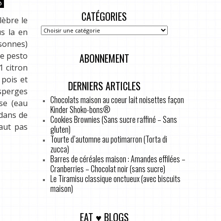
S
CATÉGORIES
lèbre le
s la en
rsonnes)
de pesto
ABONNEMENT
1 citron
 pois et
DERNIERS ARTICLES
asperges
Chocolats maison au coeur lait noisettes façon
ise (eau
Kinder Shoko-bons®
 dans de
Cookies Brownies (Sans sucre raffiné – Sans
faut pas
gluten)
Tourte d’automne au potimarron (Torta di
zucca)
Barres de céréales maison : Amandes effilées –
Cranberries – Chocolat noir (sans sucre)
Le Tiramisu classique onctueux (avec biscuits
maison)
EAT ♥ BLOGS