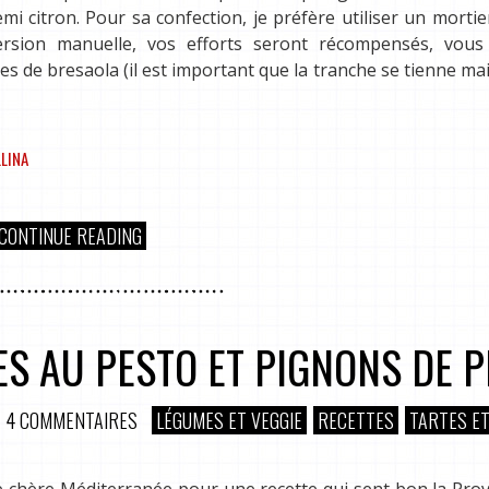
mi citron. Pour sa confection, je préfère utiliser un mortie
ersion manuelle, vos efforts seront récompensés, vous 
s de bresaola (il est important que la tranche se tienne mais
LLINA
CONTINUE READING
ES AU PESTO ET PIGNONS DE P
4 COMMENTAIRES
LÉGUMES ET VEGGIE
RECETTES
TARTES E
e chère Méditerranée pour une recette qui sent bon la Pro