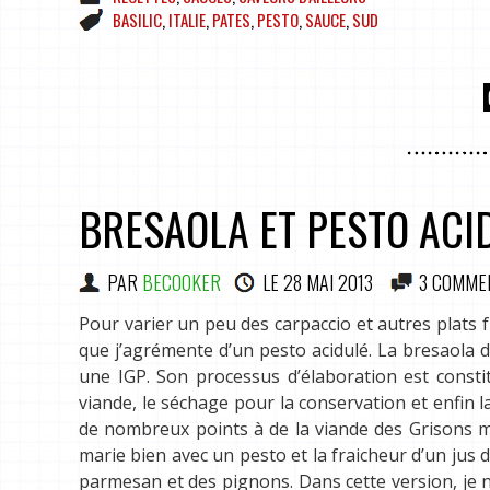
BASILIC
,
ITALIE
,
PATES
,
PESTO
,
SAUCE
,
SUD
BRESAOLA ET PESTO ACI
PAR
BECOOKER
LE
28 MAI 2013
3 COMME
Pour varier un peu des carpaccio et autres plats f
que j’agrémente d’un pesto acidulé. La bresaola 
une IGP. Son processus d’élaboration est consti
viande, le séchage pour la conservation et enfin 
de nombreux points à de la viande des Grisons ma
marie bien avec un pesto et la fraicheur d’un jus
parmesan et des pignons. Dans cette version, je ne