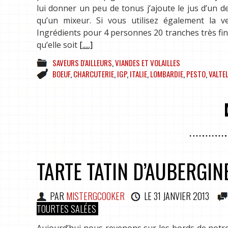
lui donner un peu de tonus j’ajoute le jus d’un de
qu’un mixeur. Si vous utilisez également la v
Ingrédients pour 4 personnes 20 tranches très fine
qu’elle soit
[.....]
SAVEURS D'AILLEURS
,
VIANDES ET VOLAILLES
BOEUF
,
CHARCUTERIE
,
IGP
,
ITALIE
,
LOMBARDIE
,
PESTO
,
VALTE
TARTE TATIN D’AUBERGIN
PAR
MISTERGCOOKER
LE
31 JANVIER 2013
TOURTES SALÉES
Aujourd’hui nous revenons sur les bords de notr