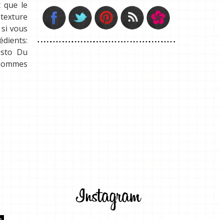
 que le
 texture
 si vous
édients:
esto Du
s pommes