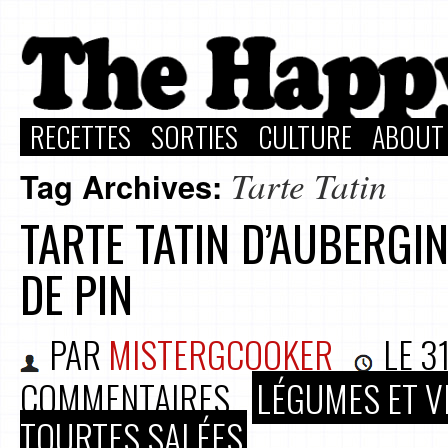
RECETTES
SORTIES
CULTURE
ABOUT
Tarte Tatin
Tag Archives:
TARTE TATIN D’AUBERGI
DE PIN
PAR
MISTERGCOOKER
LE
3
COMMENTAIRES
LÉGUMES ET V
TOURTES SALÉES