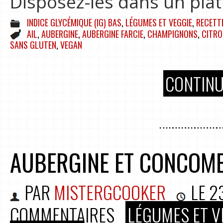
Disposez-les dans un plat
INDICE GLYCÉMIQUE (IG) BAS
,
LÉGUMES ET VEGGIE
,
RECETT
AIL
,
AUBERGINE
,
AUBERGINE FARCIE
,
CHAMPIGNONS
,
CITRO
SANS GLUTEN
,
VEGAN
CONTINU
AUBERGINE ET CONCOM
PAR
MISTERGCOOKER
LE
2
COMMENTAIRES
LÉGUMES ET V