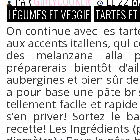
PAR
GIRLYCOOKER
LE
22 M
LÉGUMES ET VEGGIE
TARTES ET
On continue avec les tart
aux accents italiens, qui 
des melanzana alla 
préparerais bientôt d’a
aubergines et bien sûr de
a pour base une pâte brisé
tellement facile et rapide
s’en priver! Sortez le ba
recette! Les Ingrédients 