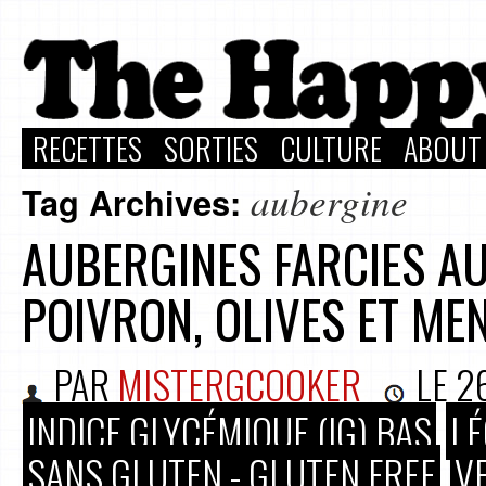
RECETTES
SORTIES
CULTURE
ABOUT
aubergine
Tag Archives:
AUBERGINES FARCIES A
POIVRON, OLIVES ET ME
PAR
MISTERGCOOKER
LE
2
INDICE GLYCÉMIQUE (IG) BAS
LÉ
SANS GLUTEN - GLUTEN FREE
V