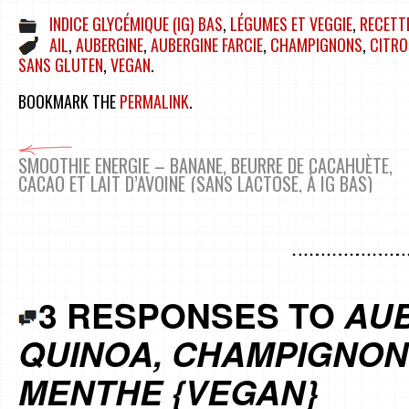
INDICE GLYCÉMIQUE (IG) BAS
,
LÉGUMES ET VEGGIE
,
RECETT
AIL
,
AUBERGINE
,
AUBERGINE FARCIE
,
CHAMPIGNONS
,
CITRO
SANS GLUTEN
,
VEGAN
.
BOOKMARK THE
PERMALINK
.
SMOOTHIE ENERGIE – BANANE, BEURRE DE CACAHUÈTE,
CACAO ET LAIT D’AVOINE (SANS LACTOSE, À IG BAS)
3 RESPONSES TO
AUB
QUINOA, CHAMPIGNONS
MENTHE {VEGAN}