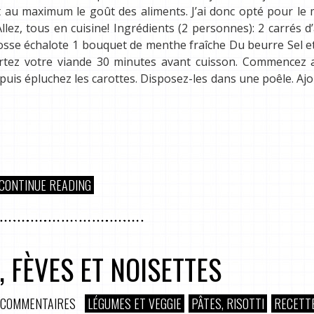
ct au maximum le goût des aliments. J’ai donc opté pour le
Allez, tous en cuisine! Ingrédients (2 personnes): 2 carrés 
rosse échalote 1 bouquet de menthe fraîche Du beurre Sel e
rtez votre viande 30 minutes avant cuisson. Commencez a
z puis épluchez les carottes. Disposez-les dans une poêle. Aj
CONTINUE READING
 FÈVES ET NOISETTES
 COMMENTAIRES
LÉGUMES ET VEGGIE
PÂTES, RISOTTI
RECETT