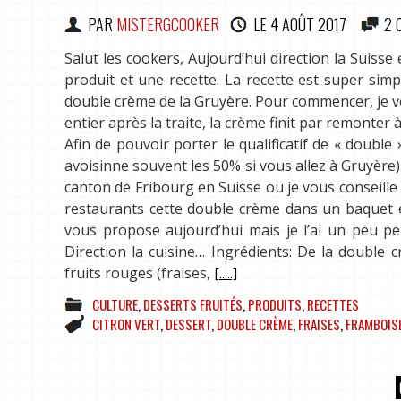
PAR
MISTERGCOOKER
LE
4 AOÛT 2017
2 
Salut les cookers, Aujourd’hui direction la Suiss
produit et une recette. La recette est super simp
double crème de la Gruyère. Pour commencer, je vou
entier après la traite, la crème finit par remonter 
Afin de pouvoir porter le qualificatif de « doubl
avoisinne souvent les 50% si vous allez à Gruyère).
canton de Fribourg en Suisse ou je vous conseille 
restaurants cette double crème dans un baquet en
vous propose aujourd’hui mais je l’ai un peu per
Direction la cuisine… Ingrédients: De la double 
fruits rouges (fraises,
[.....]
CULTURE
,
DESSERTS FRUITÉS
,
PRODUITS
,
RECETTES
CITRON VERT
,
DESSERT
,
DOUBLE CRÈME
,
FRAISES
,
FRAMBOIS