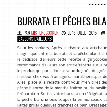
BURRATA ET PÊCHES BL
PAR
MISTERGCOOKER
LE
16 JUILLET 2015
SAVEURS D'AILLEURS
Salut les cookers, Après le risotto aux articha
magnifique entre la burrata et la pêche blanche, 
Je dédicace d’ailleurs cette recette à girlycoo
recommande d’ailleurs son article/recette sur la b
le produit qui parle donc je veux du goût, du goût
meilleur chez vos fromagers, maraîchers…pas de
Allez, place à la recette dont vous m’en direz d
pêche blanche de la menthe fraîche ou du basilic
Préparation: Sortez votre burrata du réfrigérateu
la pêche blanche puis coupez-la en morceaux. Lav
Faites griller quelques tranches de pain. Dressag