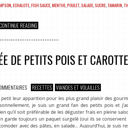
OMPSON
,
ECHALOTE
,
FISH SAUCE
,
MENTHE
,
POULET
,
SALADE
,
SUCRE
,
TAMARIN
,
TH
CONTINUE READING
E DE PETITS POIS ET CAROTT
COMMENTAIRES
RECETTES
VIANDES ET VOLAILLES
 à petit leur apparition pour les plus grand plaisir des gour
onnellement, je suis un grand fan des petits pois et j’a
en qu’il soit préférable de les déguster frais en pleine sai
en garde toujours un paquet surgelé (oui ils se conservent
comoder avec des pâtes, en salade… Aujourd’hui, je suis re