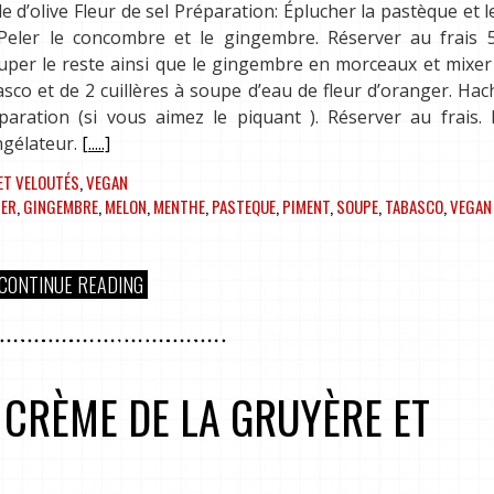
d’olive Fleur de sel Préparation: Éplucher la pastèque et 
 Peler le concombre et le gingembre. Réserver au frais 
per le reste ainsi que le gingembre en morceaux et mixer
asco et de 2 cuillères à soupe d’eau de fleur d’oranger. Hac
aration (si vous aimez le piquant ). Réserver au frais. F
ngélateur.
[.....]
ET VELOUTÉS
,
VEGAN
GER
,
GINGEMBRE
,
MELON
,
MENTHE
,
PASTEQUE
,
PIMENT
,
SOUPE
,
TABASCO
,
VEGAN
CONTINUE READING
 CRÈME DE LA GRUYÈRE ET