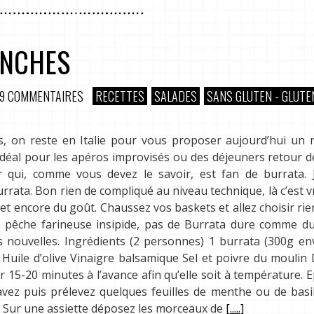
ANCHES
9 COMMENTAIRES
RECETTES
SALADES
SANS GLUTEN - GLUTE
uts, on reste en Italie pour vous proposer aujourd’hui un
idéal pour les apéros improvisés ou des déjeuners retour d
ker qui, comme vous devez le savoir, est fan de burrata.
urrata. Bon rien de compliqué au niveau technique, là c’est 
 et encore du goût. Chaussez vos baskets et allez choisir rie
 pêche farineuse insipide, pas de Burrata dure comme du
es nouvelles. Ingrédients (2 personnes) 1 burrata (300g en
 Huile d’olive Vinaigre balsamique Sel et poivre du moulin
r 15-20 minutes à l’avance afin qu’elle soit à température. 
ez puis prélevez quelques feuilles de menthe ou de basili
e: Sur une assiette déposez les morceaux de
[.....]