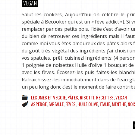
VEGAN
Salut les cookers, Aujourd’hui on célèbre le pr
spéciale à Becooker qui est un « fève addict »). S
remplacer par des petits pois, l’idée c’est d’avoir
du bien de retrouver ces ingrédients mais il faut
comme moi vous êtes amoureux des pâtes alors fon
du goût très végétal des ingrédients j’ai choisi
vos spatules, prêt, cuisinez! Ingrédients: (4 per
1 poignée de noisettes Huile d’olive 1 bouquet d
avec les fèves. Écossez-les puis faites-les blanc
Rafraichissez-les immédiatement dans de l’eau gla
un peu long donc c’est le moment de faire contrib
LÉGUMES ET VEGGIE
,
PÂTES, RISOTTI
,
RECETTES
,
VEGAN
ASPERGE
,
FARFALLE
,
FÈVES
,
HUILE OLIVE
,
ITALIE
,
MENTHE
,
NOI