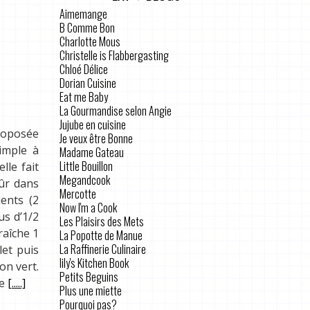
Aimemange
B Comme Bon
Charlotte Mous
Christelle is Flabbergasting
Chloé Délice
Dorian Cuisine
Eat me Baby
La Gourmandise selon Angie
Jujube en cuisine
proposée
Je veux être Bonne
imple à
Madame Gateau
Little Bouillon
lle fait
Megandcook
sûr dans
Mercotte
ients (2
Now I'm a Cook
us d’1/2
Les Plaisirs des Mets
raîche 1
La Popotte de Manue
La Raffinerie Culinaire
let puis
lily's Kitchen Book
on vert.
Petits Beguins
he
[.....]
Plus une miette
Pourquoi pas?