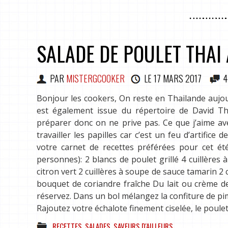
SALADE DE POULET THAI 
PAR
MISTERGCOOKER
LE
17 MARS 2017
4
Bonjour les cookers, On reste en Thailande aujou
est également issue du répertoire de David Tho
préparer donc on ne prive pas. Ce que j’aime avec 
travailler les papilles car c’est un feu d’artifice 
votre carnet de recettes préférées pour cet été.
personnes): 2 blancs de poulet grillé 4 cuillères 
citron vert 2 cuillères à soupe de sauce tamarin 2
bouquet de coriandre fraîche Du lait ou crème de 
réservez. Dans un bol mélangez la confiture de pimen
Rajoutez votre échalote finement ciselée, le poul
RECETTES
,
SALADES
,
SAVEURS D'AILLEURS