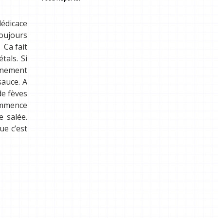
.
dédicace
toujours
 Ca fait
tals. Si
einement
sauce. A
de fèves
commence
e salée.
ue c’est