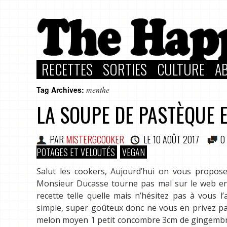
RECETTES
SORTIES
CULTURE
A
menthe
Tag Archives:
LA SOUPE DE PASTÈQUE 
PAR
MISTERGCOOKER
LE
10 AOÛT 2017
0
POTAGES ET VELOUTÉS
VEGAN
Salut les cookers, Aujourd’hui on vous propose 
Monsieur Ducasse tourne pas mal sur le web en 
recette telle quelle mais n’hésitez pas à vous 
simple, super goûteux donc ne vous en privez pas
melon moyen 1 petit concombre 3cm de gingembre 