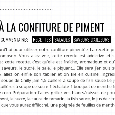
À LA CONFITURE DE PIMENT
 COMMENTAIRES
RECETTES
SALADES
SAVEURS D'AILLEURS
rd’hui pour utiliser notre confiture pimentée. La recette 
mpson. Vous allez voir, cette recette est addictive et s
cette recette, c’est qu’elle est fraîche, aromatique et qu’e
de saveurs, le sucré, le salé, le piquant… Elle sera j’en suis 
 allez on enfile son tablier et on file en cuisine! Ingréd
à soupe de Chilly jam 1,5 cuillère à soupe de fish sauce Le j
 cuillères à soupe de sucre 1 échalote 1 bouquet de menthe f
coco Préparation: Faites griller vos blancs/cuisses de pou
t, le sucre, la sauce de tamarin, la fish sauce, le jus de citr
et que vous aurez éffiloché, une poignée de feuilles de ment