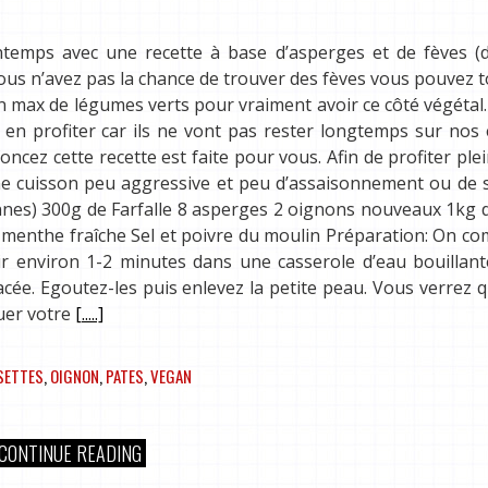
intemps avec une recette à base d’asperges et de fèves (
i vous n’avez pas la chance de trouver des fèves vous pouvez 
 un max de légumes verts pour vraiment avoir ce côté végétal.
 en profiter car ils ne vont pas rester longtemps sur nos é
cez cette recette est faite pour vous. Afin de profiter pl
 une cuisson peu aggressive et peu d’assaisonnement ou de 
sonnes) 300g de Farfalle 8 asperges 2 oignons nouveaux 1kg 
e menthe fraîche Sel et poivre du moulin Préparation: On 
hir environ 1-2 minutes dans une casserole d’eau bouillant
cée. Egoutez-les puis enlevez la petite peau. Vous verrez q
uer votre
[.....]
SETTES
,
OIGNON
,
PATES
,
VEGAN
CONTINUE READING