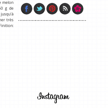
le melon
50 g de
 jusqu’à
her très
inition: