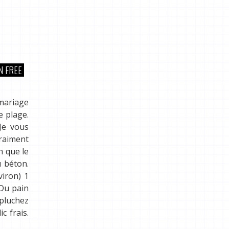
N FREE
 mariage
e plage.
 Je vous
vraiment
n que le
 béton.
viron) 1
 Du pain
Epluchez
c frais.