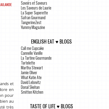
Savoirs et Saveurs
AILANDE
Les Saveurs de Laurie
La Super Superette
Safran Gourmand
TangerineZest
Yummy Magazine
ENGLISH EAT ♥ BLOGS
E
Call me Cupcake
Cannelle Vanille
La Tartine Gourmande
Tartelette
Martha Stewart
Jamie Oliver
What Katie Ate
David Lebovitz
mands et
Donal Skehan
dore en
Smitten Kitchen
son pour
 bien au
TASTE OF LIFE ♥ BLOGS
sté très