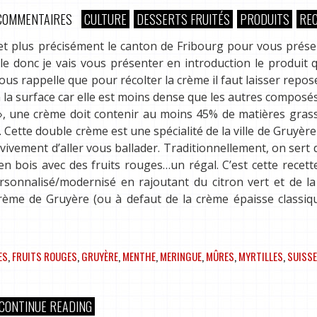
COMMENTAIRES
CULTURE
DESSERTS FRUITÉS
PRODUITS
RE
e et plus précisément le canton de Fribourg pour vous prés
le donc je vais vous présenter en introduction le produit q
s rappelle que pour récolter la crème il faut laisser reposer
à la surface car elle est moins dense que les autres composés 
e », une crème doit contenir au moins 45% de matières grass
 Cette double crème est une spécialité de la ville de Gruyère
vivement d’aller vous ballader. Traditionnellement, on sert 
 bois avec des fruits rouges…un régal. C’est cette recett
sonnalisé/modernisé en rajoutant du citron vert et de la 
crème de Gruyère (ou à defaut de la crème épaisse classiq
ES
,
FRUITS ROUGES
,
GRUYÈRE
,
MENTHE
,
MERINGUE
,
MÛRES
,
MYRTILLES
,
SUISSE
CONTINUE READING