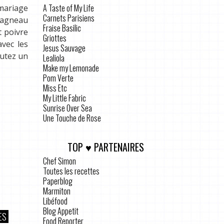
A Taste of My Life
 mariage
Carnets Parisiens
d’agneau
Fraise Basilic
t poivre
Griottes
vec les
Jesus Sauvage
outez un
Lealiola
Make my Lemonade
Pom Verte
Miss Etc
My Little Fabric
Sunrise Over Sea
Une Touche de Rose
TOP ♥ PARTENAIRES
Chef Simon
Toutes les recettes
Paperblog
Marmiton
Libéfood
Blog Appetit
ES
Food Reporter