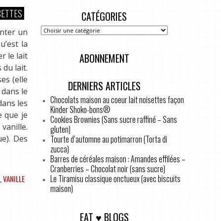
CETTES
CATÉGORIES
enter un
u’est la
 le lait
ABONNEMENT
du lait.
es (elle
DERNIERS ARTICLES
 dans le
Chocolats maison au coeur lait noisettes façon
dans les
Kinder Shoko-bons®
e que je
Cookies Brownies (Sans sucre raffiné – Sans
vanille.
gluten)
Tourte d’automne au potimarron (Torta di
ue). Des
zucca)
Barres de céréales maison : Amandes effilées –
Cranberries – Chocolat noir (sans sucre)
Le Tiramisu classique onctueux (avec biscuits
,
VANILLE
maison)
EAT ♥ BLOGS