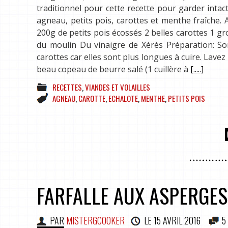
traditionnel pour cette recette pour garder inta
agneau, petits pois, carottes et menthe fraîche. 
200g de petits pois écossés 2 belles carottes 1 g
du moulin Du vinaigre de Xérès Préparation: So
carottes car elles sont plus longues à cuire. Lave
beau copeau de beurre salé (1 cuillère à
[.....]
RECETTES
,
VIANDES ET VOLAILLES
AGNEAU
,
CAROTTE
,
ECHALOTE
,
MENTHE
,
PETITS POIS
FARFALLE AUX ASPERGES,
PAR
MISTERGCOOKER
LE
15 AVRIL 2016
5