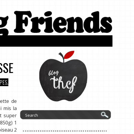
SSE
PES,
cette de
 mis la
st super
(850g) 1
oiseau 2