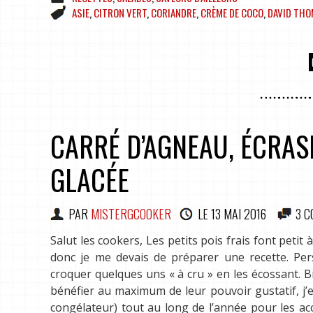
ASIE
,
CITRON VERT
,
CORIANDRE
,
CRÈME DE COCO
,
DAVID TH
CARRÉ D’AGNEAU, ÉCRASÉ
GLACÉE
PAR
MISTERGCOOKER
LE
13 MAI 2016
3 
Salut les cookers, Les petits pois frais font petit
donc je me devais de préparer une recette. Pers
croquer quelques uns « à cru » en les écossant. Bi
bénéfier au maximum de leur pouvoir gustatif, j’
congélateur) tout au long de l’année pour les ac