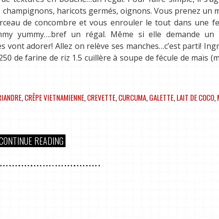
orc, champignons, haricots germés, oignons. Vous prenez un
rceau de concombre et vous enrouler le tout dans une feu
mmy yummy….bref un régal. Même si elle demande un
és vont adorer! Allez on relève ses manches…c’est parti! Ing
: 250 de farine de riz 1.5 cuillère à soupe de fécule de maïs (
RIANDRE
,
CRÊPE VIETNAMIENNE
,
CREVETTE
,
CURCUMA
,
GALETTE
,
LAIT DE COCO
,
CONTINUE READING