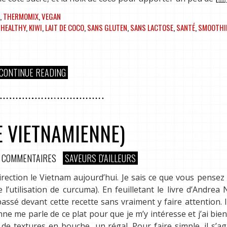
,
THERMOMIX
,
VEGAN
,
HEALTHY
,
KIWI
,
LAIT DE COCO
,
SANS GLUTEN
,
SANS LACTOSE
,
SANTÉ
,
SMOOTHI
CONTINUE READING
E VIETNAMIENNE)
 COMMENTAIRES
SAVEURS D'AILLEURS
ection le Vietnam aujourd’hui. Je sais ce que vous pensez
 l’utilisation de curcuma). En feuilletant le livre d’Andrea
assé devant cette recette sans vraiment y faire attention. Il
e me parle de ce plat pour que je m’y intéresse et j’ai bien 
 de textures en bouche…un régal. Pour faire simple, il s’ag