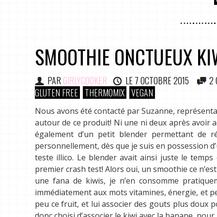
SMOOTHIE ONCTUEUX KI
PAR
GIRLYCOOKER
LE
7 OCTOBRE 2015
2
GLUTEN FREE
THERMOMIX
VEGAN
Nous avons été contacté par Suzanne, représentan
autour de ce produit! Ni une ni deux après avoir 
également d’un petit blender permettant de ré
personnellement, dès que je suis en possession d’un 
teste illico. Le blender avait ainsi juste le temps
premier crash test! Alors oui, un smoothie ce n’est
une fana de kiwis, je n’en consomme pratiquem
immédiatement aux mots vitamines, énergie, et p
peu ce fruit, et lui associer des gouts plus doux p
donc choisi d’associer le kiwi avec la banane, pour