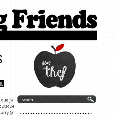
S
IE
que j’ai
 puisque
urry (je