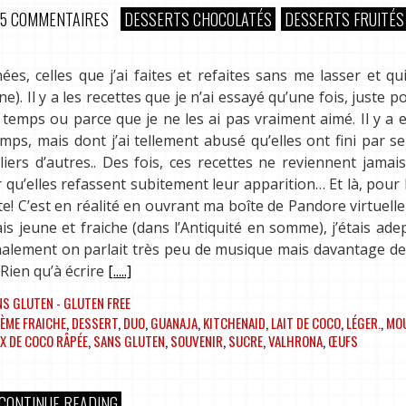
5 COMMENTAIRES
DESSERTS CHOCOLATÉS
DESSERTS FRUITÉS
ées, celles que j’ai faites et refaites sans me lasser et q
. Il y a les recettes que je n’ai essayé qu’une fois, juste po
emps ou parce que je ne les ai pas vraiment aimé. Il y a e
ps, mais dont j’ai tellement abusé qu’elles ont fini par s
iers d’autres.. Des fois, ces recettes ne reviennent jama
our qu’elles refassent subitement leur apparition… Et là, pour 
te! C’est en réalité en ouvrant ma boîte de Pandore virtuelle 
is jeune et fraiche (dans l’Antiquité en somme), j’étais ade
lement on parlait très peu de musique mais davantage de 
 Rien qu’à écrire
[.....]
S GLUTEN - GLUTEN FREE
ÈME FRAICHE
,
DESSERT
,
DUO
,
GUANAJA
,
KITCHENAID
,
LAIT DE COCO
,
LÉGER.
,
MO
X DE COCO RÂPÉE
,
SANS GLUTEN
,
SOUVENIR
,
SUCRE
,
VALHRONA
,
ŒUFS
CONTINUE READING