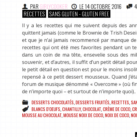
PAR
GIRLYCOOKER
LE
14 OCTOBRE 2016
4
RECETTES
SANS GLUTEN - GLUTEN FREE
Il y a les recettes qui me suivent depuis des ann
quittent jamais (comme le Brownie de Trish Deseine)
et que je n’ai jamais recommencé par manque de t
recettes qui ont été mes favorites pendant un tem
dans un coin de ma tête, ensevelie sous des mill
souvenir, et d’autres, il suffit d’un petit détail p
le petit détail en question est pour le moins insoli
repensé à ce petit dessert mousseux.. Quand j’éta
forum de musique dénommé « Overcome » (où fina
de n’importe quoi – et surtout de n’importe quoi)..
DESSERTS CHOCOLATÉS
,
DESSERTS FRUITÉS
,
RECETTES
,
SAN
BLANCS D'OEUFS
,
CHANTILLY
,
CHOCOLAT
,
CRÈME DE COCO
,
CR
MOUSSE AU CHOCOLAT
,
MOUSSE NOIX DE COCO
,
NOIX DE COCO
,
NOI