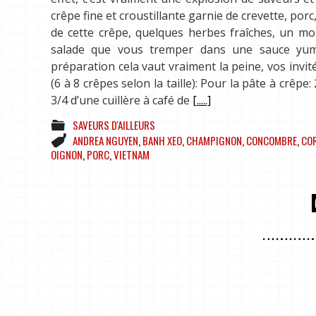
crêpe fine et croustillante garnie de crevette, p
de cette crêpe, quelques herbes fraîches, un mo
salade que vous tremper dans une sauce yu
préparation cela vaut vraiment la peine, vos invit
(6 à 8 crêpes selon la taille): Pour la pâte à crêpe
3/4 d’une cuillère à café de
[.....]
SAVEURS D'AILLEURS
ANDREA NGUYEN
,
BANH XEO
,
CHAMPIGNON
,
CONCOMBRE
,
CO
OIGNON
,
PORC
,
VIETNAM