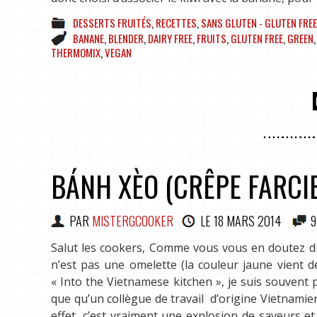
DESSERTS FRUITÉS
,
RECETTES
,
SANS GLUTEN - GLUTEN FREE
BANANE
,
BLENDER
,
DAIRY FREE
,
FRUITS
,
GLUTEN FREE
,
GREEN
THERMOMIX
,
VEGAN
BÁNH XÈO (CRÊPE FARCI
PAR
MISTERGCOOKER
LE
18 MARS 2014
9
Salut les cookers, Comme vous vous en doutez dir
n’est pas une omelette (la couleur jaune vient de
« Into the Vietnamese kitchen », je suis souvent p
que qu’un collègue de travail d’origine Vietnamienn
effet, c’est vraiment une explosion de saveurs et