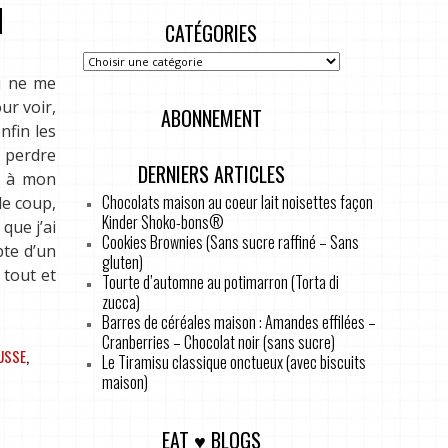
CATÉGORIES
ui ne me
ur voir,
ABONNEMENT
nfin les
e perdre
DERNIERS ARTICLES
is à mon
Chocolats maison au coeur lait noisettes façon
le coup,
Kinder Shoko-bons®
que j’ai
Cookies Brownies (Sans sucre raffiné – Sans
pte d’un
gluten)
tout et
Tourte d’automne au potimarron (Torta di
zucca)
Barres de céréales maison : Amandes effilées –
Cranberries – Chocolat noir (sans sucre)
USSE
,
Le Tiramisu classique onctueux (avec biscuits
maison)
EAT ♥ BLOGS