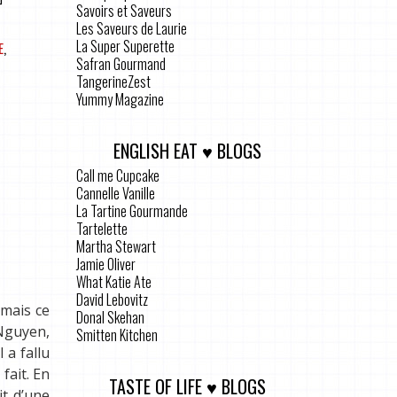
Savoirs et Saveurs
Les Saveurs de Laurie
La Super Superette
E
,
Safran Gourmand
TangerineZest
Yummy Magazine
ENGLISH EAT ♥ BLOGS
Call me Cupcake
Cannelle Vanille
La Tartine Gourmande
Tartelette
Martha Stewart
Jamie Oliver
What Katie Ate
David Lebovitz
 mais ce
Donal Skehan
 Nguyen,
Smitten Kitchen
 a fallu
fait. En
TASTE OF LIFE ♥ BLOGS
it d’une