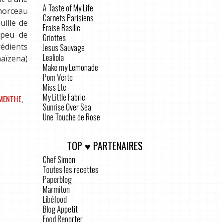
A Taste of My Life
 morceau
Carnets Parisiens
ille de
Fraise Basilic
 peu de
Griottes
rédients
Jesus Sauvage
Lealiola
maïzena)
Make my Lemonade
Pom Verte
Miss Etc
My Little Fabric
MENTHE
,
Sunrise Over Sea
Une Touche de Rose
TOP ♥ PARTENAIRES
Chef Simon
Toutes les recettes
Paperblog
Marmiton
Libéfood
Blog Appetit
Food Reporter