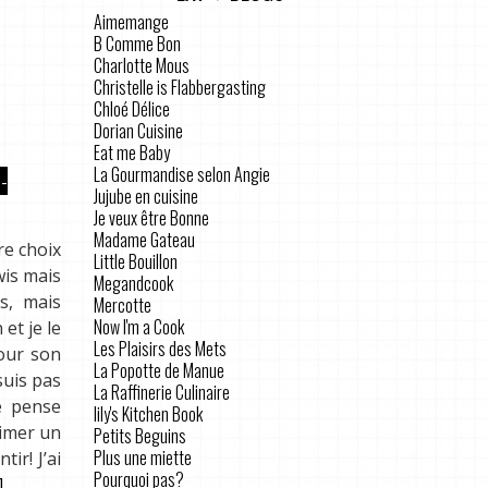
Aimemange
B Comme Bon
Charlotte Mous
Christelle is Flabbergasting
Chloé Délice
Dorian Cuisine
Eat me Baby
La Gourmandise selon Angie
-
Jujube en cuisine
Je veux être Bonne
Madame Gateau
re choix
Little Bouillon
wis mais
Megandcook
s, mais
Mercotte
Now I'm a Cook
et je le
Les Plaisirs des Mets
pour son
La Popotte de Manue
suis pas
La Raffinerie Culinaire
e pense
lily's Kitchen Book
limer un
Petits Beguins
Plus une miette
ir! J’ai
Pourquoi pas?
]