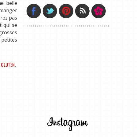
ne belle
e manger
erez pas
t qui se
 grosses
 petites
 GLUTEN
,