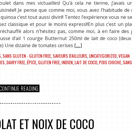
ulet dans mes victuailles! Qu’à cela ne tienne, j’avais u
cuisinée!! Je pense que comme moi, vous avez l’habitude d
 quinoa c’est tout aussi divin!! Tentez l’expérience vous ne s
sez classique et pour le moins express!!En plus c’est un pla
r réchauffé alors n’hésitez pas, comme moi, à en faire des
usse d’ail 1 courge Butternut 250ml de lait de coco (deux
ue) Une dizaine de tomates cerises
[.....]
S
,
SANS GLUTEN - GLUTEN FREE
,
SAVEURS D'AILLEURS
,
UNCATEGORIZED
,
VEGAN
MES
,
DAIRY FREE
,
ÉPICE
,
GLUTEN FREE
,
INDIEN
,
LAIT DE COCO
,
POIS CHICHE
,
SANS
CONTINUE READING
AT ET NOIX DE COCO