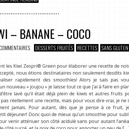
WI – BANANE – COCO
 COMMENTAIRES
DESSERTS FRUITÉS
RECETTES
SANS GLUTEN 
t les Kiwi Zespri® Green pour élaborer une recette de not
accepté, nous étions destinataires non seulement desdits ki
aliser rapidement des smoothies! Alors je sais pas vou
nouveau « joujou » je laisse tout ce que j’ai à faire en plan 
 d’être lavé qu’il était déjà plein de kiwis et autres fruits 
 pas réellement une recette, mais pour vous dire vrai, je ne 
ent jamais. Pour autant, dès que je pense à ce fruit, j
etit déjeuner! Donc quoi de mieux qu’un smoothie pour sub
our venir atténuer son côté acidulé sans pour autant l’anéant
 le côté sucré, et la noix de coco pour apporter un peu de
[.....