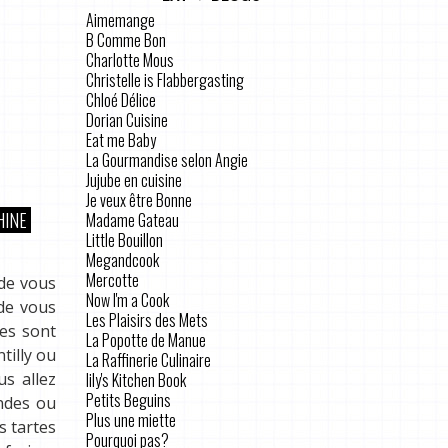
Aimemange
B Comme Bon
Charlotte Mous
Christelle is Flabbergasting
Chloé Délice
Dorian Cuisine
Eat me Baby
La Gourmandise selon Angie
Jujube en cuisine
Je veux être Bonne
HINE
Madame Gateau
Little Bouillon
Megandcook
Mercotte
 de vous
Now I'm a Cook
 de vous
Les Plaisirs des Mets
ées sont
La Popotte de Manue
tilly ou
La Raffinerie Culinaire
lily's Kitchen Book
us allez
Petits Beguins
ndes ou
Plus une miette
s tartes
Pourquoi pas?