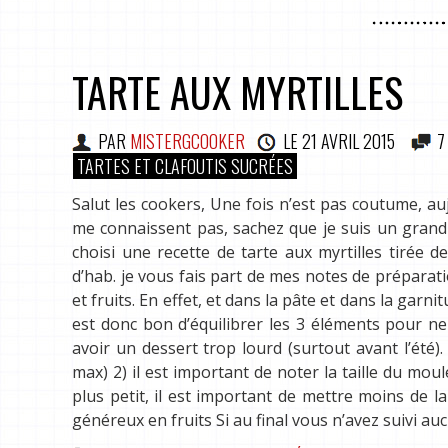
TARTE AUX MYRTILLES
PAR
MISTERGCOOKER
LE
21 AVRIL 2015
7
TARTES ET CLAFOUTIS SUCRÉES
Salut les cookers, Une fois n’est pas coutume, au
me connaissent pas, sachez que je suis un grand 
choisi une recette de tarte aux myrtilles tirée d
d’hab. je vous fais part de mes notes de préparatio
et fruits. En effet, et dans la pâte et dans la garn
est donc bon d’équilibrer les 3 éléments pour n
avoir un dessert trop lourd (surtout avant l’été).
max) 2) il est important de noter la taille du moule
plus petit, il est important de mettre moins de
généreux en fruits Si au final vous n’avez suivi a