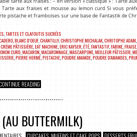
e tarte aux fraises : – en version « classique » : Tarte aux
: Tarte aux fraises et mousse au lemon curd Si vous préf
te pistache et framboises sur une base de Fantastik de Ch
ES
,
TARTES ET CLAFOUTIS SUCRÉES
CADERO
,
BLANC D'OEUF
,
CHANTILLY
,
CHRISTOPHE MICHALAK
,
CHRITOPHE ADAM
,
,
CRÈME PÂTISSIÈRE
,
EAT MACHINE
,
ERIC KAYSER
,
ÉTÉ
,
FANTASTIF
,
FARINE
,
FRAISE
MONON CURD
,
MACARON
,
MACARONNAGE
,
MASCARPONE
,
MEILLEUR PÂTISSIER
,
M
ISSERIE
,
PIERRE HERMÉ
,
PISTACHE
,
POUDRE AMANDE
,
POUDRE D'AMANDES
,
PRU
CONTINUE READING
 (AU BUTTERMILK)
MENTAIRES
CUPCAKES, MUFFINS ET CAKE POPS
DESSERTS FRU