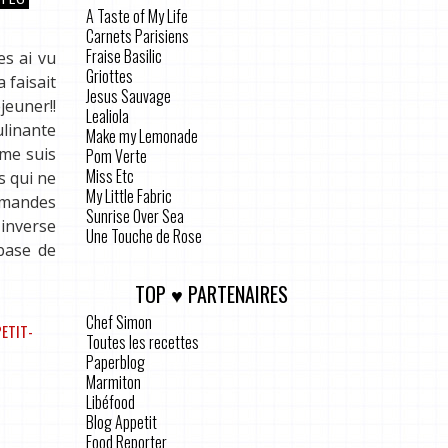
A Taste of My Life
Carnets Parisiens
Fraise Basilic
es ai vu
Griottes
 faisait
Jesus Sauvage
jeuner!!
Lealiola
linante
Make my Lemonade
 me suis
Pom Verte
Miss Etc
is qui ne
My Little Fabric
’amandes
Sunrise Over Sea
 inverse
Une Touche de Rose
 base de
TOP ♥ PARTENAIRES
Chef Simon
PETIT-
Toutes les recettes
Paperblog
Marmiton
Libéfood
Blog Appetit
Food Reporter