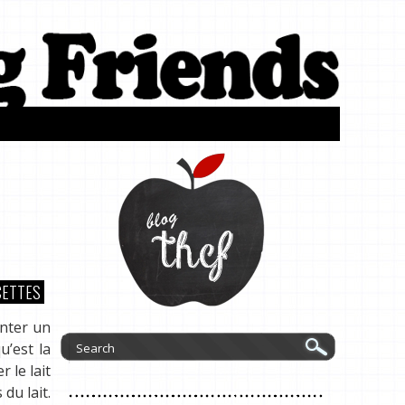
CETTES
enter un
u’est la
 le lait
du lait.