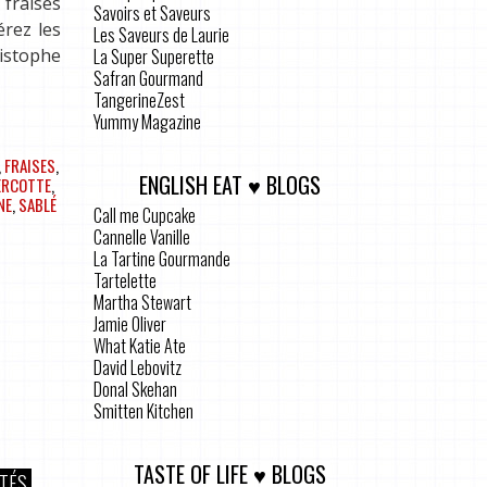
 fraises
Savoirs et Saveurs
érez les
Les Saveurs de Laurie
La Super Superette
ristophe
Safran Gourmand
TangerineZest
Yummy Magazine
,
FRAISES
,
ENGLISH EAT ♥ BLOGS
ERCOTTE
,
NE
,
SABLÉ
Call me Cupcake
Cannelle Vanille
La Tartine Gourmande
Tartelette
Martha Stewart
Jamie Oliver
What Katie Ate
David Lebovitz
Donal Skehan
Smitten Kitchen
TASTE OF LIFE ♥ BLOGS
ITÉS