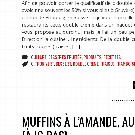
Afin de pouvoir porter le qualificatif de « doubl
avoisinne souvent les 50% si vous allez à Gruyère).
canton de Fribourg en Suisse ou je vous conseille 
restaurants cette double crème dans un baquet en
vous propose aujourd’hui mais je l’ai un peu per
Direction la cuisine… Ingrédients: De la double 
fruits rouges (fraises,
[.....]
CULTURE
,
DESSERTS FRUITÉS
,
PRODUITS
,
RECETTES
CITRON VERT
,
DESSERT
,
DOUBLE CRÈME
,
FRAISES
,
FRAMBOIS
MUFFINS À L’AMANDE, AU