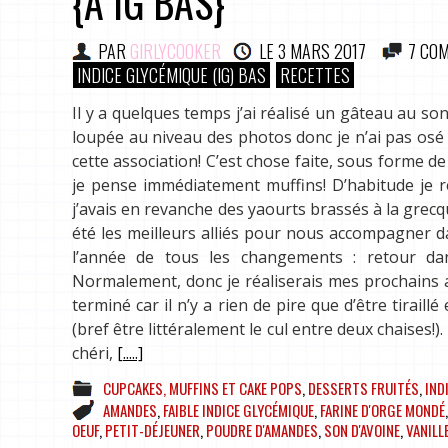
{À IG BAS}
PAR
GIRLYCOOKER
LE
3 MARS 2017
7 CO
INDICE GLYCÉMIQUE (IG) BAS
RECETTES
Il y a quelques temps j’ai réalisé un gâteau au son
loupée au niveau des photos donc je n’ai pas osé 
cette association! C’est chose faite, sous forme d
je pense immédiatement muffins! D’habitude je ré
j’avais en revanche des yaourts brassés à la grecq
été les meilleurs alliés pour nous accompagner d
l’année de tous les changements : retour dan
Normalement, donc je réaliserais mes prochains ar
terminé car il n’y a rien de pire que d’être tirai
(bref être littéralement le cul entre deux chaises
chéri,
[.....]
CUPCAKES, MUFFINS ET CAKE POPS
,
DESSERTS FRUITÉS
,
IND
AMANDES
,
FAIBLE INDICE GLYCÉMIQUE
,
FARINE D'ORGE MONDÉ
OEUF
,
PETIT-DÉJEUNER
,
POUDRE D'AMANDES
,
SON D'AVOINE
,
VANILL