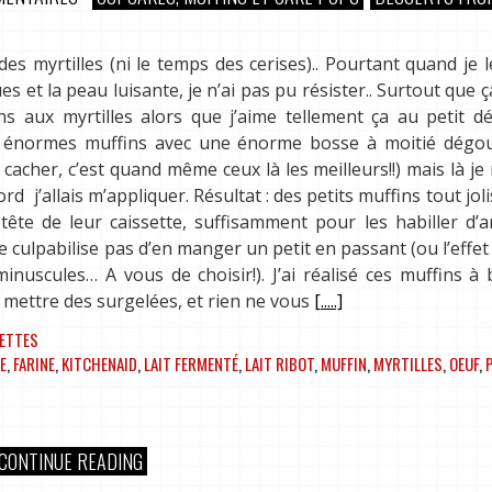
 des myrtilles (ni le temps des cerises).. Pourtant quand je l
et la peau luisante, je n’ai pas pu résister.. Surtout que ça
s aux myrtilles alors que j’aime tellement ça au petit dé
des énormes muffins avec une énorme bosse à moitié dégou
cacher, c’est quand même ceux là les meilleurs!!) mais là je
ord j’allais m’appliquer. Résultat : des petits muffins tout jol
 tête de leur caissette, suffisamment pour les habiller d
ne culpabilise pas d’en manger un petit en passant (ou l’effet
minuscules… A vous de choisir!). J’ai réalisé ces muffins à
n mettre des surgelées, et rien ne vous
[.....]
ETTES
E
,
FARINE
,
KITCHENAID
,
LAIT FERMENTÉ
,
LAIT RIBOT
,
MUFFIN
,
MYRTILLES
,
OEUF
,
CONTINUE READING