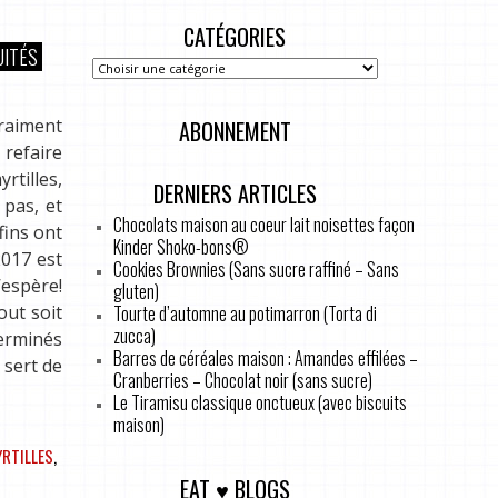
CATÉGORIES
UITÉS
vraiment
ABONNEMENT
 refaire
rtilles,
DERNIERS ARTICLES
 pas, et
Chocolats maison au coeur lait noisettes façon
fins ont
Kinder Shoko-bons®
2017 est
Cookies Brownies (Sans sucre raffiné – Sans
espère!
gluten)
Tourte d’automne au potimarron (Torta di
out soit
zucca)
terminés
Barres de céréales maison : Amandes effilées –
 sert de
Cranberries – Chocolat noir (sans sucre)
Le Tiramisu classique onctueux (avec biscuits
maison)
RTILLES
,
EAT ♥ BLOGS