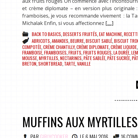
aux fruits rouges On commence avec l’incontournabl
et crème diplomate – en version plus originale 
framboises, je vous recommande vivement : la Tar
Michalak Enfin, si vous affectionnez
[.....]
BACK TO BASICS
,
DESSERTS FRUITÉS
,
EAT MACHINE
,
RECETT
ABRICOTS
,
AMANDES
,
BEURRE
,
BISCUIT SABLÉ
,
BISCUIT TRO
COMPOTÉE
,
CRÈME CHANTILLY
,
CRÈME DIPLOMATE
,
CRÈME LIQUIDE
FRAMBOISE
,
FRAMBOISES
,
FRUITS
,
FRUITS ROUGES
,
LA DURÉE
,
LE
MOUSSE
,
MYRTILLES
,
NECTARINES
,
PÂTE SABLÉE
,
PÂTE SUCRÉE
,
PÂT
BRETON
,
SHORTBREAD
,
TARTE
,
VANILLE
MUFFINS AUX MYRTILLES
PAR
GIRLYCOOKER
LE
6 MAI 2016
16 COM