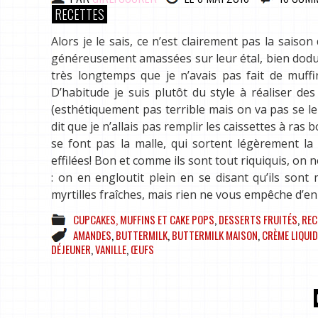
RECETTES
Alors je le sais, ce n’est clairement pas la saison
généreusement amassées sur leur étal, bien dodues 
très longtemps que je n’avais pas fait de muffin
D’habitude je suis plutôt du style à réaliser 
(esthétiquement pas terrible mais on va pas se le 
dit que je n’allais pas remplir les caissettes à ras b
se font pas la malle, qui sortent légèrement la
effilées! Bon et comme ils sont tout riquiquis, on 
: on en engloutit plein en se disant qu’ils sont 
myrtilles fraîches, mais rien ne vous empêche d’e
CUPCAKES, MUFFINS ET CAKE POPS
,
DESSERTS FRUITÉS
,
REC
AMANDES
,
BUTTERMILK
,
BUTTERMILK MAISON
,
CRÈME LIQUID
DÉJEUNER
,
VANILLE
,
ŒUFS