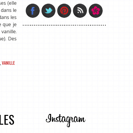
es (elle
 dans le
dans les
e que je
vanille.
ue). Des
,
VANILLE
LES