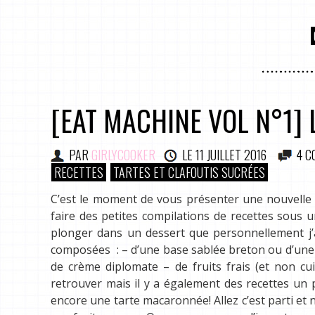
[EAT MACHINE VOL N°1] 
PAR
GIRLYCOOKER
LE
11 JUILLET 2016
4 C
RECETTES
TARTES ET CLAFOUTIS SUCRÉES
C’est le moment de vous présenter une nouvelle 
faire des petites compilations de recettes sous 
plonger dans un dessert que personnellement j’ad
composées : – d’une base sablée breton ou d’une p
de crème diplomate – de fruits frais (et non cu
retrouver mais il y a également des recettes u
encore une tarte macaronnée! Allez c’est parti et n’