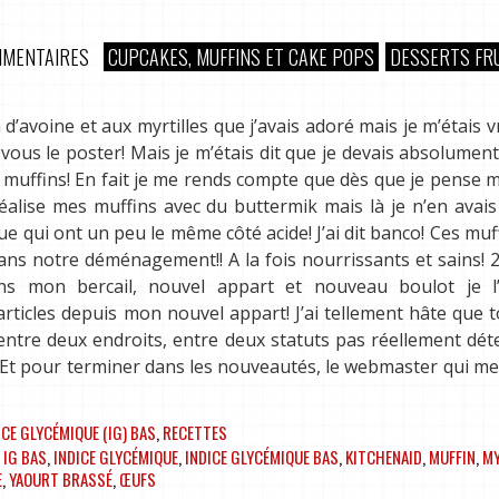
MMENTAIRES
CUPCAKES, MUFFINS ET CAKE POPS
DESSERTS FR
 d’avoine et aux myrtilles que j’avais adoré mais je m’étais 
vous le poster! Mais je m’étais dit que je devais absolument
e muffins! En fait je me rends compte que dès que je pense my
alise mes muffins avec du buttermik mais là je n’en avais
ue qui ont un peu le même côté acide! J’ai dit banco! Ces muf
ans notre déménagement!! A la fois nourrissants et sains! 
s mon bercail, nouvel appart et nouveau boulot je l’
ticles depuis mon nouvel appart! J’ai tellement hâte que t
llé entre deux endroits, entre deux statuts pas réellement dé
!). Et pour terminer dans les nouveautés, le webmaster qui me
ICE GLYCÉMIQUE (IG) BAS
,
RECETTES
,
IG BAS
,
INDICE GLYCÉMIQUE
,
INDICE GLYCÉMIQUE BAS
,
KITCHENAID
,
MUFFIN
,
MY
E
,
YAOURT BRASSÉ
,
ŒUFS