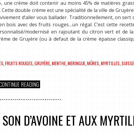
e », une crème doit contenir au moins 45% de matières grass
 Cette double crème est une spécialité de la ville de Gruyère
vivement d’aller vous ballader. Traditionnellement, on sert 
 bois avec des fruits rouges…un régal. C’est cette recett
sonnalisé/modernisé en rajoutant du citron vert et de la 
crème de Gruyère (ou à defaut de la crème épaisse classiq
ES
,
FRUITS ROUGES
,
GRUYÈRE
,
MENTHE
,
MERINGUE
,
MÛRES
,
MYRTILLES
,
SUISSE
CONTINUE READING
 SON D’AVOINE ET AUX MYRTIL