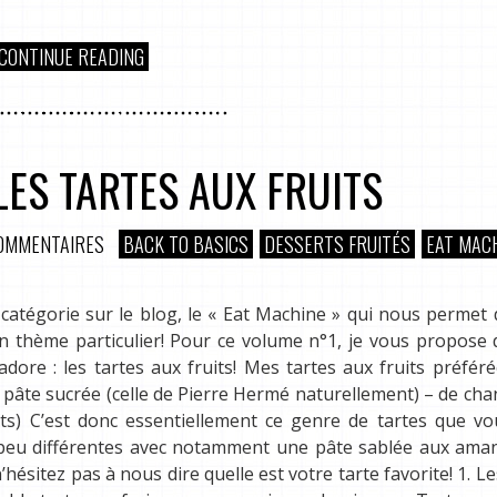
CONTINUE READING
LES TARTES AUX FRUITS
OMMENTAIRES
BACK TO BASICS
DESSERTS FRUITÉS
EAT MAC
catégorie sur le blog, le « Eat Machine » qui nous permet
un thème particulier! Pour ce volume n°1, je vous propose
ore : les tartes aux fruits! Mes tartes aux fruits préfér
âte sucrée (celle de Pierre Hermé naturellement) – de chan
its) C’est donc essentiellement ce genre de tartes que vo
n peu différentes avec notamment une pâte sablée aux ama
hésitez pas à nous dire quelle est votre tarte favorite! 1. Le