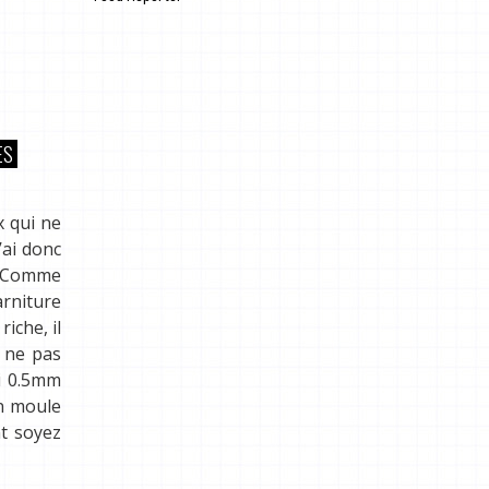
.
ES
x qui ne
’ai donc
r. Comme
arniture
iche, il
e ne pas
ai 0.5mm
un moule
nt soyez