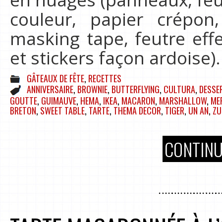
couleur, papier crépon,
masking tape, feutre effe
et stickers façon ardoise
GÂTEAUX DE FÊTE
,
RECETTES
ANNIVERSAIRE
,
BROWNIE
,
BUTTERFLYING
,
CULTURA
,
DESSE
GOUTTE
,
GUIMAUVE
,
HEMA
,
IKEA
,
MACARON
,
MARSHALLOW
,
ME
BRETON
,
SWEET TABLE
,
TARTE
,
THEMA DECOR
,
TIGER
,
UN AN
,
ZU
CONTINU