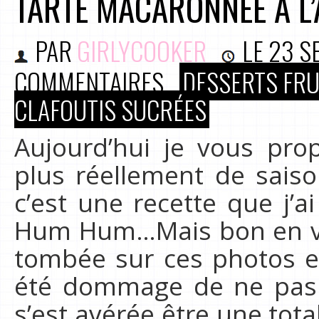
TARTE MACARONNÉE À L
PAR
GIRLYCOOKER
LE
23 S
COMMENTAIRES
DESSERTS FRU
CLAFOUTIS SUCRÉES
Aujourd’hui je vous pro
plus réellement de sais
c’est une recette que j’a
Hum Hum…Mais bon en vid
tombée sur ces photos et 
été dommage de ne pas p
s’est avérée être une tot