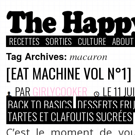
RECETTES
SORTIES
CULTURE
ABOUT
macaron
Tag Archives:
[EAT MACHINE VOL N°1]
PAR
GIRLYCOOKER
LE
11 JU
BACK TO BASICS
DESSERTS FRU
TARTES ET CLAFOUTIS SUCRÉES
C’est le moment de vou