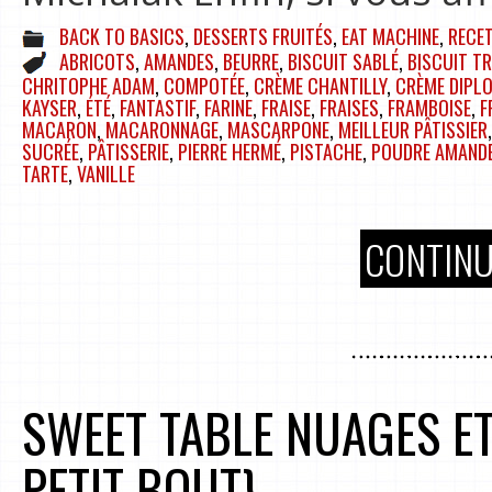
BACK TO BASICS
,
DESSERTS FRUITÉS
,
EAT MACHINE
,
RECE
ABRICOTS
,
AMANDES
,
BEURRE
,
BISCUIT SABLÉ
,
BISCUIT T
CHRITOPHE ADAM
,
COMPOTÉE
,
CRÈME CHANTILLY
,
CRÈME DIPL
KAYSER
,
ÉTÉ
,
FANTASTIF
,
FARINE
,
FRAISE
,
FRAISES
,
FRAMBOISE
,
F
MACARON
,
MACARONNAGE
,
MASCARPONE
,
MEILLEUR PÂTISSIER
SUCRÉE
,
PÂTISSERIE
,
PIERRE HERMÉ
,
PISTACHE
,
POUDRE AMAND
TARTE
,
VANILLE
CONTINU
SWEET TABLE NUAGES ET
PETIT BOUT}