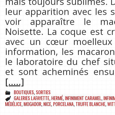
mais toujours sublimes.
leur apparition avec les 
voir apparaître le m
Noisette. La coque est 
avec un cœur moelleux :
information, les macaro
le laboratoire du chef s
et sont acheminés ensu
[.....]
BOUTIQUES
,
SORTIES
GALERIES LAFAYETTE
,
HERMÉ
,
INFINIMENT CARAMEL
,
INFIN
MÉDÉLICE
,
MOGADOR
,
NICE
,
PORCELANA
,
TRUFFE BLANCHE
,
WIT