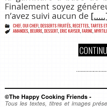
Finalement soyez généreux
n’avez suivi aucun de
[.....
CHEF, OUI CHEF!
,
DESSERTS FRUITÉS
,
RECETTES
,
TARTES E
AMANDES
,
BEURRE
,
DESSERT
,
ERIC KAYSER
,
FARINE
,
MYRTIL
CONTINU
©The Happy Cooking Friends -
Tous les textes, titres et images prése