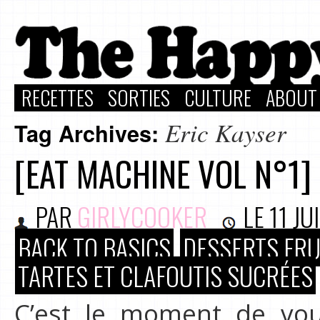
RECETTES
SORTIES
CULTURE
ABOUT
Eric Kayser
Tag Archives:
[EAT MACHINE VOL N°1]
PAR
GIRLYCOOKER
LE
11 JU
BACK TO BASICS
DESSERTS FRU
TARTES ET CLAFOUTIS SUCRÉES
C’est le moment de vou