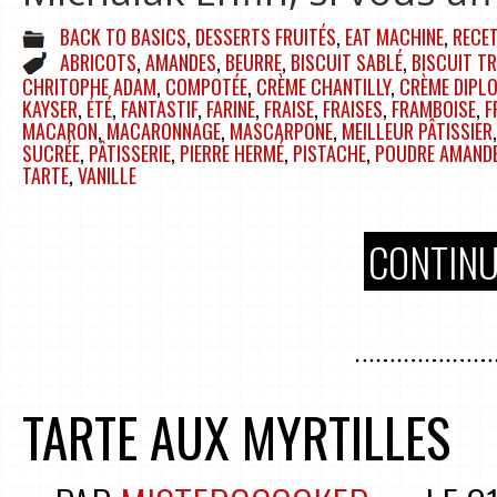
BACK TO BASICS
,
DESSERTS FRUITÉS
,
EAT MACHINE
,
RECE
ABRICOTS
,
AMANDES
,
BEURRE
,
BISCUIT SABLÉ
,
BISCUIT T
CHRITOPHE ADAM
,
COMPOTÉE
,
CRÈME CHANTILLY
,
CRÈME DIPL
KAYSER
,
ÉTÉ
,
FANTASTIF
,
FARINE
,
FRAISE
,
FRAISES
,
FRAMBOISE
,
F
MACARON
,
MACARONNAGE
,
MASCARPONE
,
MEILLEUR PÂTISSIER
SUCRÉE
,
PÂTISSERIE
,
PIERRE HERMÉ
,
PISTACHE
,
POUDRE AMAND
TARTE
,
VANILLE
CONTINU
TARTE AUX MYRTILLES