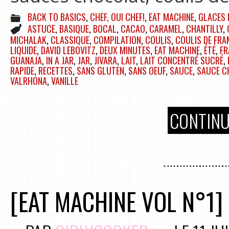
BACK TO BASICS
,
CHEF, OUI CHEF!
,
EAT MACHINE
,
GLACES 
ASTUCE
,
BASIQUE
,
BOCAL
,
CACAO
,
CARAMEL
,
CHANTILLY
,
MICHALAK
,
CLASSIQUE
,
COMPILATION
,
COULIS
,
COULIS DE FRA
LIQUIDE
,
DAVID LEBOVITZ
,
DEUX MINUTES
,
EAT MACHINE
,
ÉTÉ
,
FR
GUANAJA
,
IN A JAR
,
JAR
,
JIVARA
,
LAIT
,
LAIT CONCENTRÉ SUCRÉ
,
RAPIDE
,
RECETTES
,
SANS GLUTEN
,
SANS OEUF
,
SAUCE
,
SAUCE C
VALRHONA
,
VANILLE
CONTINU
[EAT MACHINE VOL N°1]