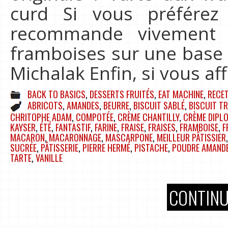
curd Si vous préférez
recommande vivement 
framboises sur une base 
Michalak Enfin, si vous a
BACK TO BASICS
,
DESSERTS FRUITÉS
,
EAT MACHINE
,
RECE
ABRICOTS
,
AMANDES
,
BEURRE
,
BISCUIT SABLÉ
,
BISCUIT T
CHRITOPHE ADAM
,
COMPOTÉE
,
CRÈME CHANTILLY
,
CRÈME DIPL
KAYSER
,
ÉTÉ
,
FANTASTIF
,
FARINE
,
FRAISE
,
FRAISES
,
FRAMBOISE
,
F
MACARON
,
MACARONNAGE
,
MASCARPONE
,
MEILLEUR PÂTISSIER
SUCRÉE
,
PÂTISSERIE
,
PIERRE HERMÉ
,
PISTACHE
,
POUDRE AMAND
TARTE
,
VANILLE
CONTINU