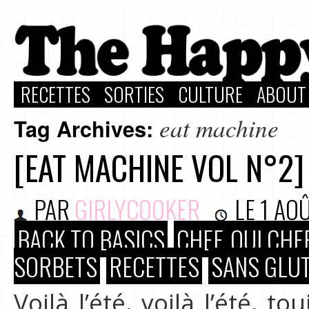
RECETTES
SORTIES
CULTURE
ABOUT
eat machine
Tag Archives:
[EAT MACHINE VOL N°2] 
PAR
GIRLYCOOKER
LE
1 AO
BACK TO BASICS
CHEF, OUI CHEF
SORBETS
RECETTES
SANS GLUT
Voilà l’été, voilà l’été, 