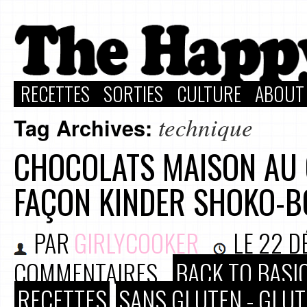
RECETTES
SORTIES
CULTURE
ABOUT
technique
Tag Archives:
CHOCOLATS MAISON AU 
FAÇON KINDER SHOKO-
PAR
GIRLYCOOKER
LE
22 D
COMMENTAIRES
BACK TO BASI
RECETTES
SANS GLUTEN - GLUT