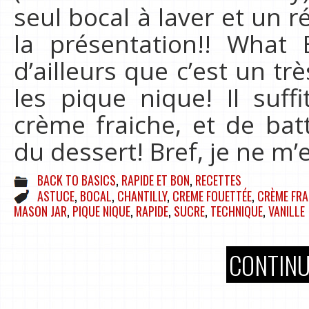
seul bocal à laver et un r
la présentation!! What E
d’ailleurs que c’est un t
les pique nique! Il suff
crème fraiche, et de bat
du dessert! Bref, je ne m’
BACK TO BASICS
,
RAPIDE ET BON
,
RECETTES
ASTUCE
,
BOCAL
,
CHANTILLY
,
CREME FOUETTÉE
,
CRÈME FRA
MASON JAR
,
PIQUE NIQUE
,
RAPIDE
,
SUCRE
,
TECHNIQUE
,
VANILLE
CONTINU