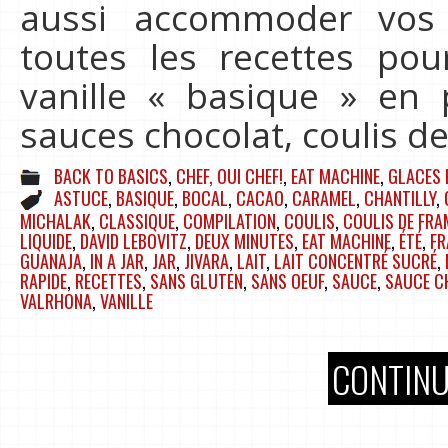
aussi accommoder vos 
toutes les recettes pou
vanille « basique » en 
sauces chocolat, coulis de
BACK TO BASICS
,
CHEF, OUI CHEF!
,
EAT MACHINE
,
GLACES 
ASTUCE
,
BASIQUE
,
BOCAL
,
CACAO
,
CARAMEL
,
CHANTILLY
,
MICHALAK
,
CLASSIQUE
,
COMPILATION
,
COULIS
,
COULIS DE FRA
LIQUIDE
,
DAVID LEBOVITZ
,
DEUX MINUTES
,
EAT MACHINE
,
ÉTÉ
,
FR
GUANAJA
,
IN A JAR
,
JAR
,
JIVARA
,
LAIT
,
LAIT CONCENTRÉ SUCRÉ
,
RAPIDE
,
RECETTES
,
SANS GLUTEN
,
SANS OEUF
,
SAUCE
,
SAUCE C
VALRHONA
,
VANILLE
CONTINU