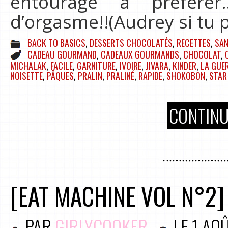
entourage à préfér
d’orgasme!!(Audrey si tu p
BACK TO BASICS
,
DESSERTS CHOCOLATÉS
,
RECETTES
,
SAN
CADEAU GOURMAND
,
CADEAUX GOURMANDS
,
CHOCOLAT
,
MICHALAK
,
FACILE
,
GARNITURE
,
IVOIRE
,
JIVARA
,
KINDER
,
LA GUER
NOISETTE
,
PÂQUES
,
PRALIN
,
PRALINÉ
,
RAPIDE
,
SHOKOBON
,
STAR
CONTINU
[EAT MACHINE VOL N°2] 
PAR
GIRLYCOOKER
LE
1 AO