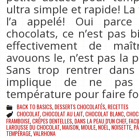
ultra simple et rapide! La
l’a appelé! Oui parce 
chocolats, ce n’est pas bi
effectivement de maît
avouons le, n’est pas la pa
Sans trop rentrer dans 
implique de ne pas 
température pour faire f
BACK TO BASICS
,
DESSERTS CHOCOLATÉS
,
RECETTES
CHOCOLAT
,
CHOCOLAT AU LAIT
,
CHOCOLAT BLANC
,
CHOC
FRAMBOISE
,
CRÊPES DENTELLES
,
DANS LA PEAU D'UN CHEF
,
FACI
LAROUSSE DU CHOCOLAT
,
MAISON
,
MOULE
,
NOËL
,
NOISETTE
,
P
TEMPÉRAGE
,
VALRHONA