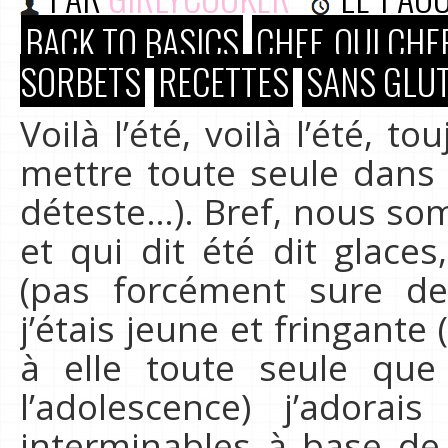
BACK TO BASICS
CHEF, OUI CHEF
SORBETS
RECETTES
SANS GLUT
Voilà l’été, voilà l’été, 
mettre toute seule dans
déteste…). Bref, nous so
et qui dit été dit glace
(pas forcément sure de
j’étais jeune et fringant
à elle toute seule que 
l’adolescence) j’adorai
interminables à base de