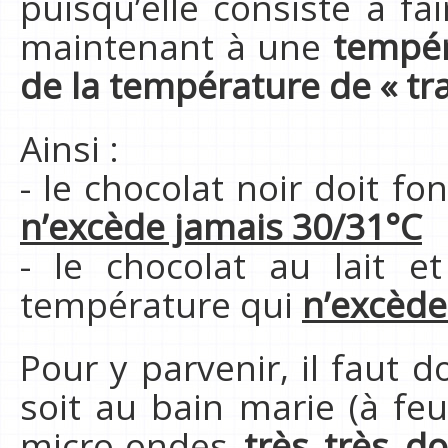
puisqu’elle consiste à fa
maintenant à une
tempér
de la température de « tra
Ainsi :
- le chocolat noir doit f
n’excède jamais 30/31°C
- le chocolat au lait e
température qui
n’excède
Pour y parvenir, il faut d
soit au bain marie (à feu
micro-ondes
très très d