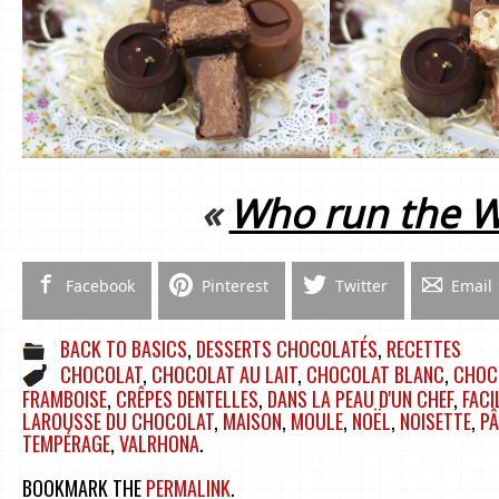
«
Who run the W
Facebook
Pinterest
Twitter
Email
BACK TO BASICS
,
DESSERTS CHOCOLATÉS
,
RECETTES
CHOCOLAT
,
CHOCOLAT AU LAIT
,
CHOCOLAT BLANC
,
CHOC
FRAMBOISE
,
CRÊPES DENTELLES
,
DANS LA PEAU D'UN CHEF
,
FACI
LAROUSSE DU CHOCOLAT
,
MAISON
,
MOULE
,
NOËL
,
NOISETTE
,
P
TEMPÉRAGE
,
VALRHONA
.
BOOKMARK THE
PERMALINK
.