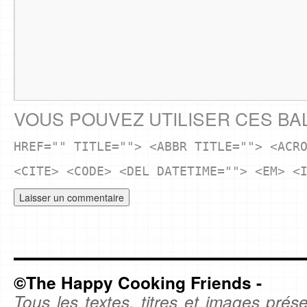
VOUS POUVEZ UTILISER CES BA
HREF="" TITLE=""> <ABBR TITLE=""> <ACR
<CITE> <CODE> <DEL DATETIME=""> <EM> <
©The Happy Cooking Friends -
Tous les textes, titres et images prése