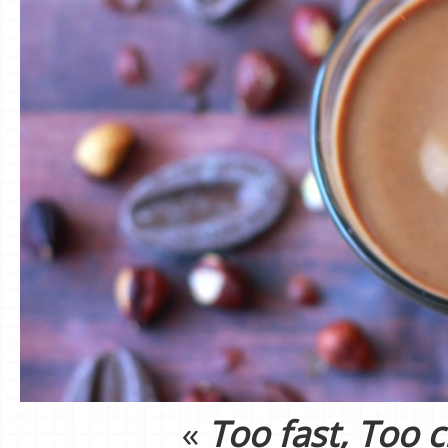
«
Too fast, Too 