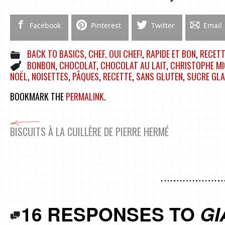
Facebook
Pinterest
Twitter
Email
BACK TO BASICS
,
CHEF, OUI CHEF!
,
RAPIDE ET BON
,
RECET
BONBON
,
CHOCOLAT
,
CHOCOLAT AU LAIT
,
CHRISTOPHE M
NOËL
,
NOISETTES
,
PÂQUES
,
RECETTE
,
SANS GLUTEN
,
SUCRE GL
BOOKMARK THE
PERMALINK
.
BISCUITS À LA CUILLÈRE DE PIERRE HERMÉ
16 RESPONSES TO
GI