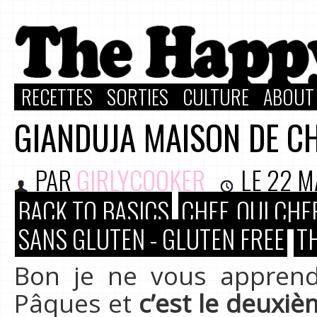
RECETTES
SORTIES
CULTURE
ABOUT
GIANDUJA MAISON DE C
PAR
GIRLYCOOKER
LE
22 M
BACK TO BASICS
CHEF, OUI CHEF
SANS GLUTEN - GLUTEN FREE
T
Bon je ne vous apprend
Pâques et
c’est le deuxi