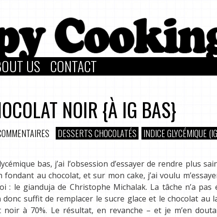
BOUT US
CONTACT
OCOLAT NOIR {À IG BAS}
COMMENTAIRES
DESSERTS CHOCOLATÉS
INDICE GLYCÉMIQUE (I
glycémique bas, j’ai l’obsession d’essayer de rendre plus sa
on fondant au chocolat, et sur mon cake, j’ai voulu m’essaye
i : le gianduja de Christophe Michalak. La tâche n’a pas 
m’a donc suffit de remplacer le sucre glace et le chocolat au la
t noir à 70%. Le résultat, en revanche – et je m’en douta