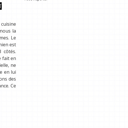
.
T
 cuisine
nous la
umes. Le
mien est
 côtés.
 fait en
elle, ne
e en lui
ions des
ance. Ce