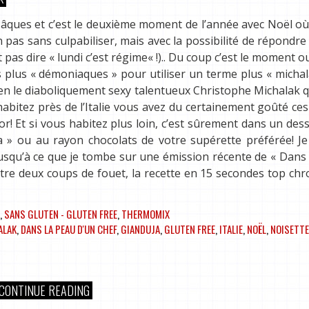
Pâques et c’est le deuxième moment de l’année avec Noël où
n pas sans culpabiliser, mais avec la possibilité de répondre
 pas dire « lundi c’est régime« !).. Du coup c’est le moment o
les plus « démoniaques » pour utiliser un terme plus « michal
bien le diaboliquement sexy talentueux Christophe Michalak 
 habitez près de l’Italie vous avez du certainement goûté ces
r! Et si vous habitez plus loin, c’est sûrement dans un des
 » ou au rayon chocolats de votre supérette préférée! Je
squ’à ce que je tombe sur une émission récente de « Dans
tre deux coups de fouet, la recette en 15 secondes top chr
,
SANS GLUTEN - GLUTEN FREE
,
THERMOMIX
ALAK
,
DANS LA PEAU D'UN CHEF
,
GIANDUJA
,
GLUTEN FREE
,
ITALIE
,
NOËL
,
NOISETT
CONTINUE READING