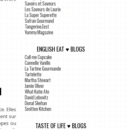
Savoirs et Saveurs
Les Saveurs de Laurie
La Super Superette
Safran Gourmand
TangerineZest
Yummy Magazine
ENGLISH EAT ♥ BLOGS
Call me Cupcake
Cannelle Vanille
La Tartine Gourmande
Tartelette
Martha Stewart
Jamie Oliver
What Katie Ate
David Lebovitz
Donal Skehan
Smitten Kitchen
e. Elles
ment sur
appes ou
TASTE OF LIFE ♥ BLOGS