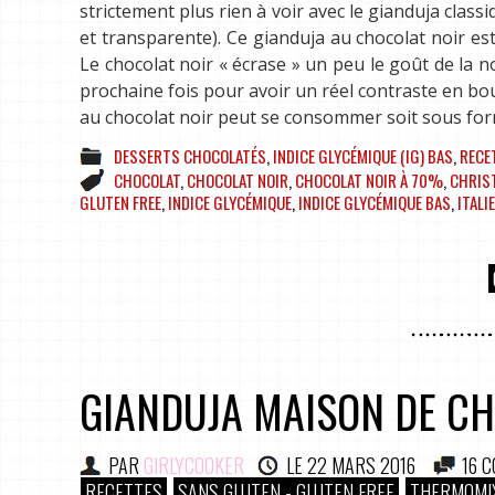
strictement plus rien à voir avec le gianduja class
et transparente). Ce gianduja au chocolat noir es
Le chocolat noir « écrase » un peu le goût de la no
prochaine fois pour avoir un réel contraste en bo
au chocolat noir peut se consommer soit sous for
DESSERTS CHOCOLATÉS
,
INDICE GLYCÉMIQUE (IG) BAS
,
RECE
CHOCOLAT
,
CHOCOLAT NOIR
,
CHOCOLAT NOIR À 70%
,
CHRIS
GLUTEN FREE
,
INDICE GLYCÉMIQUE
,
INDICE GLYCÉMIQUE BAS
,
ITALIE
GIANDUJA MAISON DE C
PAR
GIRLYCOOKER
LE
22 MARS 2016
16 
RECETTES
SANS GLUTEN - GLUTEN FREE
THERMOMI