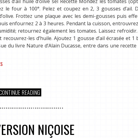
es d’ail huile d’olive sel Recette Mondez les tomates (opt
ez le four à 100°. Pelez et coupez en 2, 3 gousses d’ail.
d’olive. Frottez une plaque avec les demi-gousses puis effeu
 puis enfournez 2 à 3 heures. Pendant la cuisson, entrouvrez
umidité; retournez également les tomates. Laissez refroidir
t recouvrez-les d’huile. Ajoutez 1 gousse d’ail écrasée et 1
sue du livre Nature d’Alain Ducasse, entre dans une recette
ES
CONTINUE READING
VERSION NIÇOISE