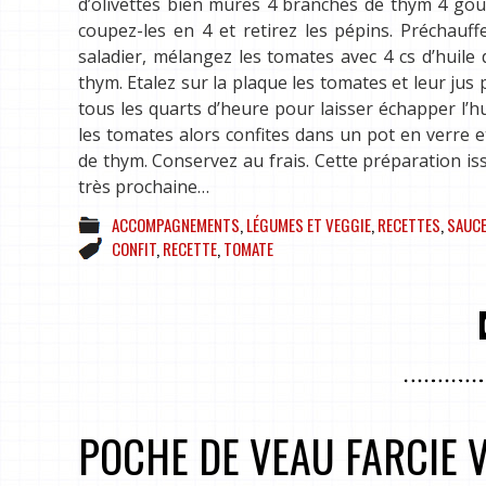
d’olivettes bien mûres 4 branches de thym 4 gouss
coupez-les en 4 et retirez les pépins. Préchauff
saladier, mélangez les tomates avec 4 cs d’huile 
thym. Etalez sur la plaque les tomates et leur jus
tous les quarts d’heure pour laisser échapper l’h
les tomates alors confites dans un pot en verre e
de thym. Conservez au frais. Cette préparation is
très prochaine…
ACCOMPAGNEMENTS
,
LÉGUMES ET VEGGIE
,
RECETTES
,
SAUC
CONFIT
,
RECETTE
,
TOMATE
POCHE DE VEAU FARCIE 