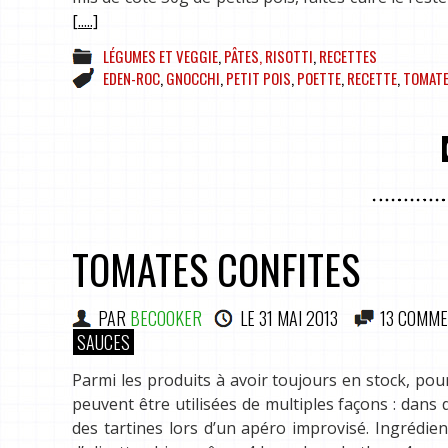
[.....]
LÉGUMES ET VEGGIE
,
PÂTES, RISOTTI
,
RECETTES
EDEN-ROC
,
GNOCCHI
,
PETIT POIS
,
POETTE
,
RECETTE
,
TOMAT
TOMATES CONFITES
PAR
BECOOKER
LE
31 MAI 2013
13 COMME
SAUCES
Parmi les produits à avoir toujours en stock, pou
peuvent être utilisées de multiples façons : dans
des tartines lors d’un apéro improvisé. Ingrédi