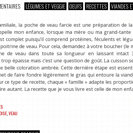
ENTAIRES
LÉGUMES ET VEGGIE
OEUFS
RECETTES
VIANDES E
familiale, la poche de veau farcie est une préparation de la
appelle mon enfance, lorsque ma mère ou ma grand-tante 
 est complet puisqu’il comprend protéines, féculents et lég
e poitrine de veau. Pour cela, demandez à votre boucher (le 
rine de veau dans toute sa longueur en laissant intact 3
 trop épaisse mais c’est une question de goût. La cuisson se
ne belle coloration ambrée. Cette dernière étape est essenti
t de faire fondre légèrement le gras qui entoure la viand
 ce type de recette, chaque « famille » adapte les proport
re autant. La recette que je vous livre est celle de mon enf
ES
OISE
,
VEAU