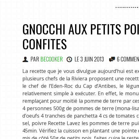
GNOCCHI AUX PETITS PO
CONFITES
PAR
BECOOKER
LE
3 JUIN 2013
6 COMMEN
La recette que je vous divulgue aujourd’hui est e
plusieurs chefs de la Riviera proposent une recett
le chef de l’Eden-Roc du Cap d’Antibes, le légum
relativement simple à exécuter. En effet, le monu
remplaçant pour moitié la pomme de terre par ces 
4 personnes 500g de pommes de terre (mona-lisa, b
d’oeufs 4 tranches de panchetta 4 cs de tomates c
sel, poivre Recette Lavez les pommes de terre pui
45min. Vérifiez la cuisson en plantant une pointe 
mis de côté 50g de petits pois, faites cuire le rest