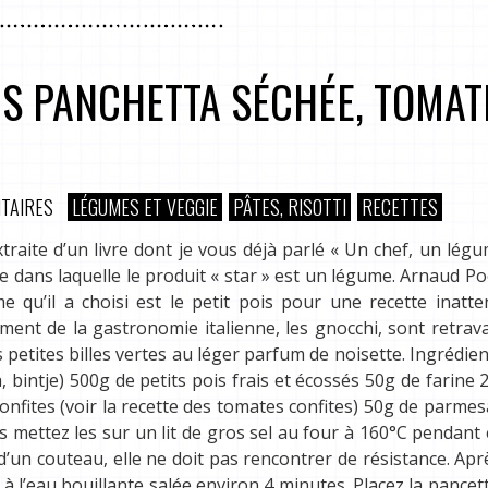
IS PANCHETTA SÉCHÉE, TOMAT
TAIRES
LÉGUMES ET VEGGIE
PÂTES, RISOTTI
RECETTES
xtraite d’un livre dont je vous déjà parlé « Un chef, un lég
e dans laquelle le produit « star » est un légume. Arnaud Po
e qu’il a choisi est le petit pois pour une recette inatt
ment de la gastronomie italienne, les gnocchi, sont retrava
petites billes vertes au léger parfum de noisette. Ingrédie
intje) 500g de petits pois frais et écossés 50g de farine 
onfites (voir la recette des tomates confites) 50g de parme
s mettez les sur un lit de gros sel au four à 160°C pendant
d’un couteau, elle ne doit pas rencontrer de résistance. Apr
e à l’eau bouillante salée environ 4 minutes. Placez la pancet