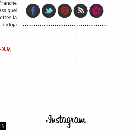
 franche
assique!
ettes la
gianduja
NDUJA
,
ON