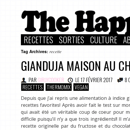
RECETTES
SORTIES
CULTURE
A
recette
Tag Archives:
GIANDUJA MAISON AU CH
PAR
GIRLYCOOKER
LE
17 FÉVRIER 2017
8 
RECETTES
THERMOMIX
VEGAN
Depuis que j’ai repris une alimentation à indice 
recettes favorites! Après avoir fait le test sur m
qui avait été un véritable coup de coeur pour mo
difficile puisqu’il n’y a que trois ingrédients!! Il 
recette originelle par du fructose et du chocola