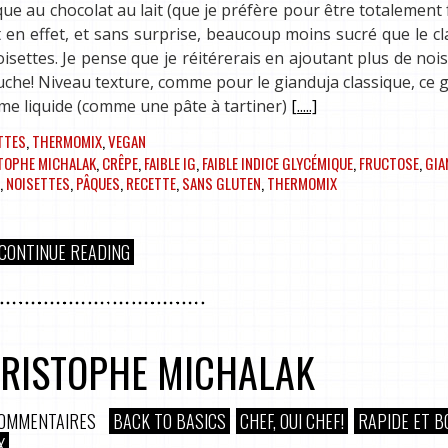
ique au chocolat au lait (que je préfère pour être totalement
t en effet, et sans surprise, beaucoup moins sucré que le cl
isettes. Je pense que je réitérerais en ajoutant plus de nois
uche! Niveau texture, comme pour le gianduja classique, ce 
me liquide (comme une pâte à tartiner)
[.....]
TTES
,
THERMOMIX
,
VEGAN
TOPHE MICHALAK
,
CRÊPE
,
FAIBLE IG
,
FAIBLE INDICE GLYCÉMIQUE
,
FRUCTOSE
,
GIA
,
NOISETTES
,
PÂQUES
,
RECETTE
,
SANS GLUTEN
,
THERMOMIX
CONTINUE READING
HRISTOPHE MICHALAK
COMMENTAIRES
BACK TO BASICS
CHEF, OUI CHEF!
RAPIDE ET B
X