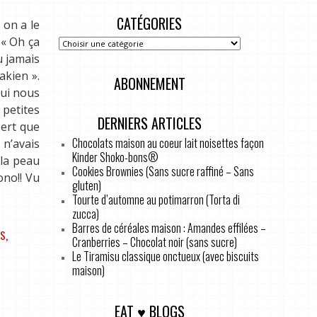
CATÉGORIES
 on a le
 « Oh ça
u jamais
akien ».
ABONNEMENT
qui nous
 petites
DERNIERS ARTICLES
sert que
Chocolats maison au coeur lait noisettes façon
 n’avais
Kinder Shoko-bons®
 la peau
Cookies Brownies (Sans sucre raffiné – Sans
ono!! Vu
gluten)
Tourte d’automne au potimarron (Torta di
zucca)
Barres de céréales maison : Amandes effilées –
ES
,
Cranberries – Chocolat noir (sans sucre)
Le Tiramisu classique onctueux (avec biscuits
maison)
EAT ♥ BLOGS