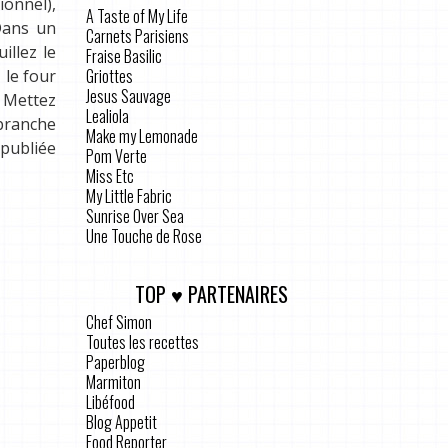
ionnel),
A Taste of My Life
 Dans un
Carnets Parisiens
illez le
Fraise Basilic
Griottes
 le four
Jesus Sauvage
. Mettez
Lealiola
 branche
Make my Lemonade
 publiée
Pom Verte
Miss Etc
My Little Fabric
Sunrise Over Sea
Une Touche de Rose
TOP ♥ PARTENAIRES
Chef Simon
Toutes les recettes
Paperblog
Marmiton
Libéfood
Blog Appetit
Food Reporter