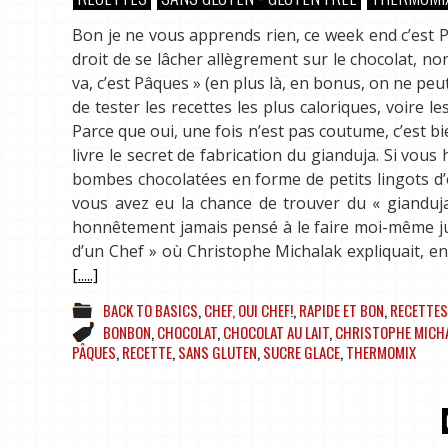
Bon je ne vous apprends rien, ce week end c’est 
droit de se lâcher allègrement sur le chocolat, no
va, c’est Pâques » (en plus là, en bonus, on ne peut
de tester les recettes les plus caloriques, voire 
Parce que oui, une fois n’est pas coutume, c’est 
livre le secret de fabrication du gianduja. Si vous
bombes chocolatées en forme de petits lingots d’o
vous avez eu la chance de trouver du « gianduja
honnêtement jamais pensé à le faire moi-même ju
d’un Chef » où Christophe Michalak expliquait, en
[.....]
BACK TO BASICS
,
CHEF, OUI CHEF!
,
RAPIDE ET BON
,
RECETTES
BONBON
,
CHOCOLAT
,
CHOCOLAT AU LAIT
,
CHRISTOPHE MICH
PÂQUES
,
RECETTE
,
SANS GLUTEN
,
SUCRE GLACE
,
THERMOMIX