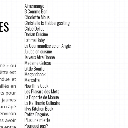
Aimemange
B Comme Bon
Charlotte Mous
ES
Christelle is Flabbergasting
Chloé Délice
Dorian Cuisine
Eat me Baby
La Gourmandise selon Angie
Jujube en cuisine
Je veux être Bonne
Madame Gateau
ume » où
Little Bouillon
ëtte est
Megandcook
endue et
Mercotte
Now I'm a Cook
illés en
Les Plaisirs des Mets
nts pour
La Popotte de Manue
2 jaunes
La Raffinerie Culinaire
san râpé
lily's Kitchen Book
 environ
Petits Beguins
Plus une miette
ès avoir
Pourquoi pas?
ta entre