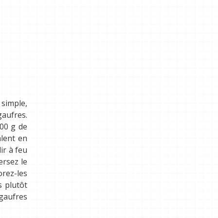
 simple,
gaufres.
100 g de
alent en
dir à feu
ersez le
orez-les
s plutôt
 gaufres