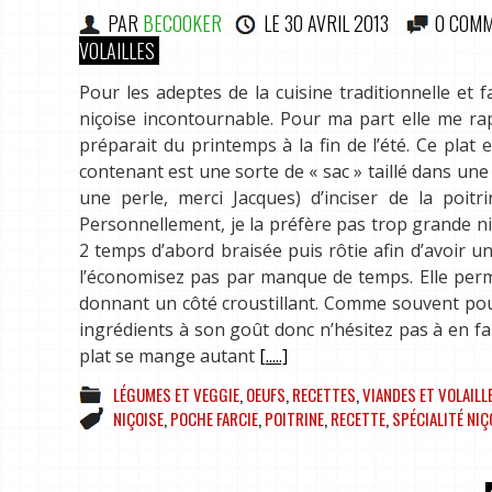
PAR
BECOOKER
LE
30 AVRIL 2013
0 COMM
VOLAILLES
Pour les adeptes de la cuisine traditionnelle et 
niçoise incontournable. Pour ma part elle me r
préparait du printemps à la fin de l’été. Ce plat
contenant est une sorte de « sac » taillé dans un
une perle, merci Jacques) d’inciser de la poit
Personnellement, je la préfère pas trop grande ni
2 temps d’abord braisée puis rôtie afin d’avoir u
l’économisez pas par manque de temps. Elle perme
donnant un côté croustillant. Comme souvent pour
ingrédients à son goût donc n’hésitez pas à en fai
plat se mange autant
[.....]
LÉGUMES ET VEGGIE
,
OEUFS
,
RECETTES
,
VIANDES ET VOLAILL
NIÇOISE
,
POCHE FARCIE
,
POITRINE
,
RECETTE
,
SPÉCIALITÉ NIÇ