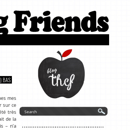
G) BAS
ines mes
r sur ce
été très
it de la
is – n’a