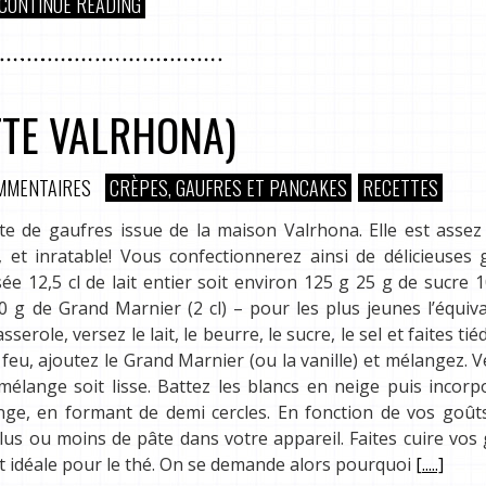
CONTINUE READING
TTE VALRHONA)
MMENTAIRES
CRÈPES, GAUFRES ET PANCAKES
RECETTES
te de gaufres issue de la maison Valrhona. Elle est assez
 et inratable! Vous confectionnerez ainsi de délicieuses 
e 12,5 cl de lait entier soit environ 125 g 25 g de sucre 
 g de Grand Marnier (2 cl) – pour les plus jeunes l’équiv
erole, versez le lait, le beurre, le sucre, le sel et faites tié
feu, ajoutez le Grand Marnier (ou la vanille) et mélangez. V
 mélange soit lisse. Battez les blancs en neige puis incorp
ange, en formant de demi cercles. En fonction de vos goût
lus ou moins de pâte dans votre appareil. Faites cuire vos
 idéale pour le thé. On se demande alors pourquoi
[.....]