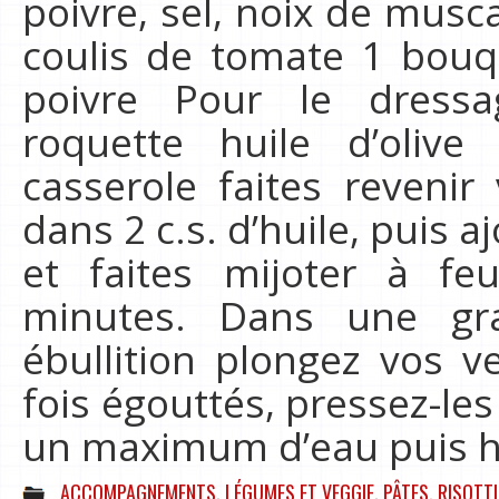
poivre, sel, noix de musc
coulis de tomate 1 bouque
poivre Pour le dressa
roquette huile d’oliv
casserole faites reveni
dans 2 c.s. d’huile, puis a
et faites mijoter à f
minutes. Dans une gr
ébullition plongez vos v
fois égouttés, pressez-le
un maximum d’eau puis h
ACCOMPAGNEMENTS
,
LÉGUMES ET VEGGIE
,
PÂTES, RISOTTI