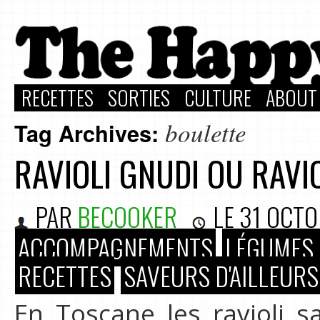
RECETTES
SORTIES
CULTURE
ABOUT
boulette
Tag Archives:
RAVIOLI GNUDI OU RAVI
PAR
BECOOKER
LE
31 OCTO
ACCOMPAGNEMENTS
LÉGUMES 
RECETTES
SAVEURS D'AILLEURS
En Toscane les ravioli sa