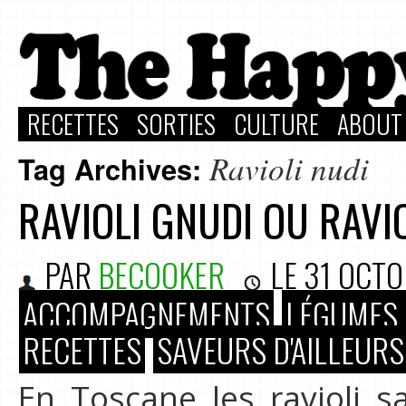
RECETTES
SORTIES
CULTURE
ABOUT
Ravioli nudi
Tag Archives:
RAVIOLI GNUDI OU RAVI
PAR
BECOOKER
LE
31 OCTO
ACCOMPAGNEMENTS
LÉGUMES 
RECETTES
SAVEURS D'AILLEURS
En Toscane les ravioli sa