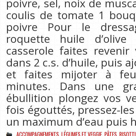
poivre, sel, noix de musc
coulis de tomate 1 bouque
poivre Pour le dressa
roquette huile d’oliv
casserole faites reveni
dans 2 c.s. d’huile, puis a
et faites mijoter à f
minutes. Dans une gr
ébullition plongez vos v
fois égouttés, pressez-le
un maximum d’eau puis h
ACCOMPAGNEMENTS
,
LÉGUMES ET VEGGIE
,
PÂTES, RISOTTI