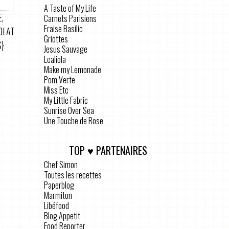
A Taste of My Life
E,
Carnets Parisiens
Fraise Basilic
OLAT
Griottes
S}
Jesus Sauvage
Lealiola
Make my Lemonade
Pom Verte
Miss Etc
My Little Fabric
Sunrise Over Sea
Une Touche de Rose
TOP ♥ PARTENAIRES
Chef Simon
Toutes les recettes
Paperblog
Marmiton
Libéfood
Blog Appetit
Food Reporter