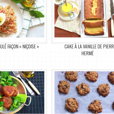
ULÉ FAÇON « NIÇOISE »
CAKE À LA VANILLE DE PIERR
HERMÉ