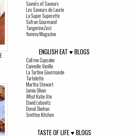
Savoirs et Saveurs
Les Saveurs de Laurie
La Super Superette
Safran Gourmand
TangerineZest
Yummy Magazine
ENGLISH EAT ♥ BLOGS
E
Call me Cupcake
Cannelle Vanille
La Tartine Gourmande
Tartelette
Martha Stewart
Jamie Oliver
What Katie Ate
David Lebovitz
Donal Skehan
Smitten Kitchen
TASTE OF LIFE ♥ BLOGS