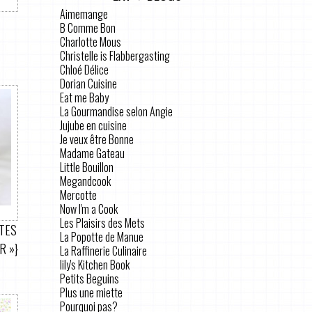
Aimemange
B Comme Bon
Charlotte Mous
Christelle is Flabbergasting
Chloé Délice
Dorian Cuisine
Eat me Baby
La Gourmandise selon Angie
Jujube en cuisine
Je veux être Bonne
Madame Gateau
Little Bouillon
Megandcook
Mercotte
Now I'm a Cook
Les Plaisirs des Mets
UTES
La Popotte de Manue
R »}
La Raffinerie Culinaire
lily's Kitchen Book
Petits Beguins
Plus une miette
Pourquoi pas?