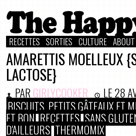
RECETTES
SORTIES
CULTURE
ABOUT
AMARETTIS MOELLEUX {
LACTOSE}
PAR
GIRLYCOOKER
LE
28 A
BISCUITS, PETITS GÂTEAUX ET 
ET BON
RECETTES
SANS GLUTEN
D'AILLEURS
THERMOMIX