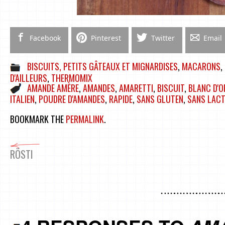
Facebook
Pinterest
Twitter
Email
BISCUITS, PETITS GÂTEAUX ET MIGNARDISES
,
MACARONS
,
D'AILLEURS
,
THERMOMIX
AMANDE AMÈRE
,
AMANDES
,
AMARETTI
,
BISCUIT
,
BLANC D'O
ITALIEN
,
POUDRE D'AMANDES
,
RAPIDE
,
SANS GLUTEN
,
SANS LAC
BOOKMARK THE
PERMALINK
.
RÖSTI