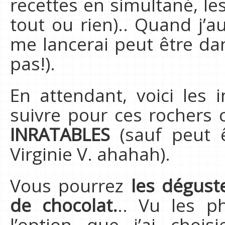
recettes en simultané, le
tout ou rien).. Quand j’a
me lancerai peut être da
pas!).
En attendant, voici les 
suivre pour ces rochers 
INRATABLES
(sauf peut ê
Virginie V. ahahah).
Vous pourrez
les dégust
de chocolat.
.. Vu les p
l’option que j’ai cho