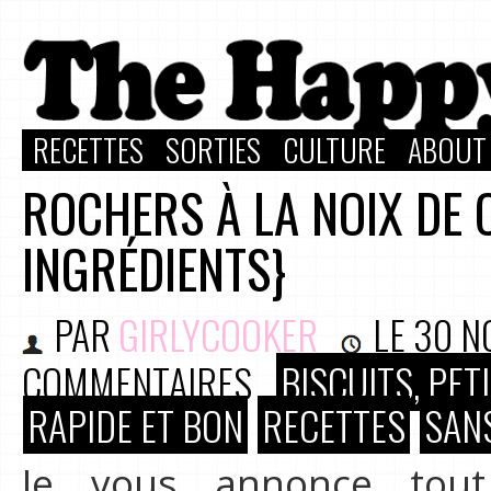
RECETTES
SORTIES
CULTURE
ABOUT
ROCHERS À LA NOIX DE 
INGRÉDIENTS}
PAR
GIRLYCOOKER
LE
30 N
COMMENTAIRES
BISCUITS, PE
RAPIDE ET BON
RECETTES
SANS
Je vous annonce tout