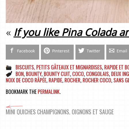
«
If you like Pina Colada a
Facebook
Pinterest
Twitter
Email
BISCUITS, PETITS GÂTEAUX ET MIGNARDISES
,
RAPIDE ET B
BON
,
BOUNTY
,
BOUNTY CUIT
,
COCO
,
CONGOLAIS
,
DEUX IN
NOIX DE COCO RÂPÉE
,
RAPIDE
,
ROCHER
,
ROCHER COCO
,
SANS G
BOOKMARK THE
PERMALINK
.
MINI QUICHES CHAMPIGNONS, OIGNONS ET SAUGE