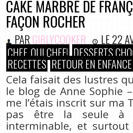
CAKE MARBRÉ DE FRANÇ
FAÇON ROCHER
PAR
GIRLYCOOKER
LE
22 A
CHEF, OUI CHEF!
DESSERTS CHO
RECETTES
RETOUR EN ENFANCE
Cela faisait des lustres q
le blog de Anne Sophie –
me l’étais inscrit sur ma 
pas être la seule à
interminable, et surtout