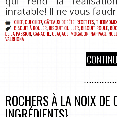
qui rend la réalisati
inratable! Il ne vous faud
CHEF, OUI CHEF!
,
GÂTEAUX DE FÊTE
,
RECETTES
,
THERMOMI
BISCUIT À ROULER
,
BISCUIT CUILLER
,
BISCUIT ROULÉ
,
BÛ
DE LA PASSION
,
GANACHE
,
GLAÇAGE
,
MOGADOR
,
NAPPAGE
,
NOË
VALRHONA
CONTINU
ROCHERS À LA NOIX DE 
INGRÉDIENTS}