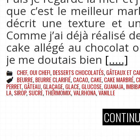
que c’est le meilleur mar
décrit une texture et u
Comme j’ai déjà réalisé d
cake allégé au chocolat o
je me doutais bien
[.....]
CHEF, OUI CHEF!
,
DESSERTS CHOCOLATÉS
,
GÂTEAUX ET CA
BEURRE
,
BEURRE CLARIFIÉ
,
CACAO
,
CAKE
,
CAKE MARBRÉ
,
C
PERRET
,
GÂTEAU
,
GLAÇAGE
,
GLACE
,
GLUCOSE
,
GUANAJA
,
IMBIB
LA
,
SIROP
,
SUCRE
,
THERMOMIX
,
VALRHONA
,
VANILLE
CONTINU