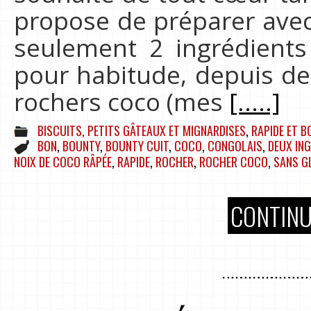
propose de préparer avec
seulement 2 ingrédients (
pour habitude, depuis d
rochers coco (mes
[.....]
BISCUITS, PETITS GÂTEAUX ET MIGNARDISES
,
RAPIDE ET B
BON
,
BOUNTY
,
BOUNTY CUIT
,
COCO
,
CONGOLAIS
,
DEUX IN
NOIX DE COCO RÂPÉE
,
RAPIDE
,
ROCHER
,
ROCHER COCO
,
SANS G
CONTINU