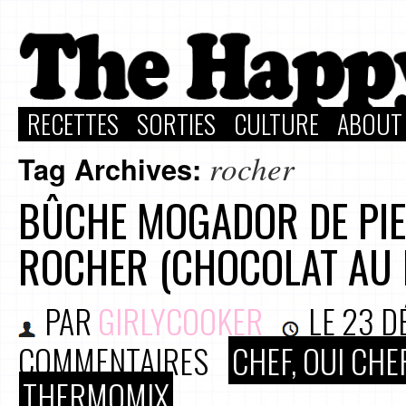
RECETTES
SORTIES
CULTURE
ABOUT
rocher
Tag Archives:
BÛCHE MOGADOR DE PIE
ROCHER (CHOCOLAT AU L
PAR
GIRLYCOOKER
LE
23 D
COMMENTAIRES
CHEF, OUI CHEF
THERMOMIX