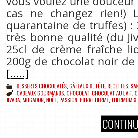
vous voulez une douceur 
cas ne changez rien!) 
quarantaine de truffes) :
très bonne qualité (du J
25cl de crème fraîche l
200g de chocolat noir de
[.....]
DESSERTS CHOCOLATÉS
,
GÂTEAUX DE FÊTE
,
RECETTES
,
SAN
CADEAUX GOURMANDS
,
CHOCOLAT
,
CHOCOLAT AU LAIT
,
C
JIVARA
,
MOGADOR
,
NOËL
,
PASSION
,
PIERRE HERMÉ
,
THERMOMIX
CONTINU