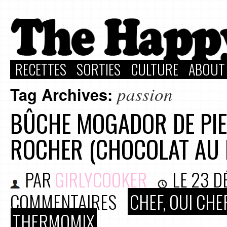
RECETTES
SORTIES
CULTURE
ABOUT
passion
Tag Archives:
BÛCHE MOGADOR DE PIE
ROCHER (CHOCOLAT AU L
PAR
GIRLYCOOKER
LE
23 D
COMMENTAIRES
CHEF, OUI CHEF
THERMOMIX