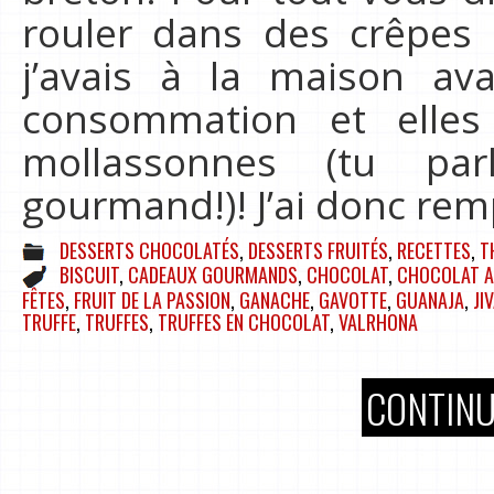
rouler dans des crêpes 
j’avais à la maison av
consommation et elles
mollassonnes (tu pa
gourmand!)! J’ai donc rem
DESSERTS CHOCOLATÉS
,
DESSERTS FRUITÉS
,
RECETTES
,
T
BISCUIT
,
CADEAUX GOURMANDS
,
CHOCOLAT
,
CHOCOLAT A
FÊTES
,
FRUIT DE LA PASSION
,
GANACHE
,
GAVOTTE
,
GUANAJA
,
JI
TRUFFE
,
TRUFFES
,
TRUFFES EN CHOCOLAT
,
VALRHONA
CONTINU