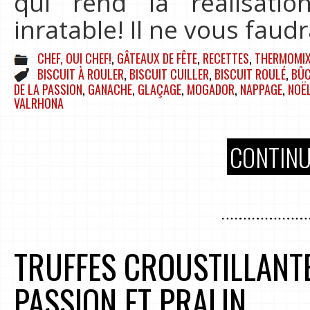
qui rend la réalisati
inratable! Il ne vous faud
CHEF, OUI CHEF!
,
GÂTEAUX DE FÊTE
,
RECETTES
,
THERMOMI
BISCUIT À ROULER
,
BISCUIT CUILLER
,
BISCUIT ROULÉ
,
BÛ
DE LA PASSION
,
GANACHE
,
GLAÇAGE
,
MOGADOR
,
NAPPAGE
,
NOË
VALRHONA
CONTINU
TRUFFES CROUSTILLANTE
PASSION ET PRALIN