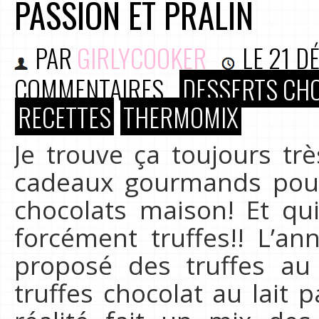
PASSION ET PRALIN
PAR
GIRLYCOOKER
LE
21 D
COMMENTAIRES
DESSERTS CH
RECETTES
THERMOMIX
Je trouve ça toujours trè
cadeaux gourmands pou
chocolats maison! Et qui
forcément truffes!! L’an
proposé des truffes au
truffes chocolat au lait p