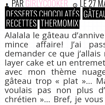
PAR
GIRLYCOOKER
LE
27 M
DESSERTS CHOCOLATÉS
GÂTEAU
RECETTES
THERMOMIX
Alalala le gâteau d’annive
mince affaire! J’ai 
demander ce que j’allais r
layer cake et un entremet
avec mon thème nuage,
gâteau trop « plat »… 
voulais pas non plus d
chrétien »… Bref, je vou