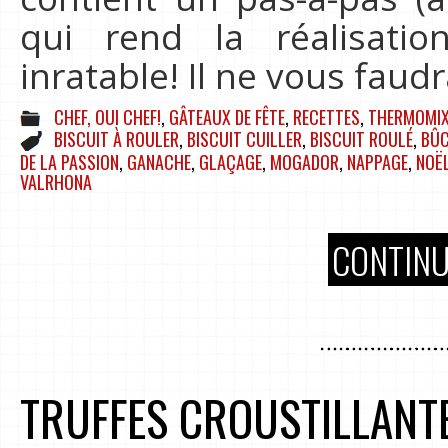
qui rend la réalisati
inratable! Il ne vous faud
CHEF, OUI CHEF!
,
GÂTEAUX DE FÊTE
,
RECETTES
,
THERMOMI
BISCUIT À ROULER
,
BISCUIT CUILLER
,
BISCUIT ROULÉ
,
BÛ
DE LA PASSION
,
GANACHE
,
GLAÇAGE
,
MOGADOR
,
NAPPAGE
,
NOË
VALRHONA
CONTINU
TRUFFES CROUSTILLANTE