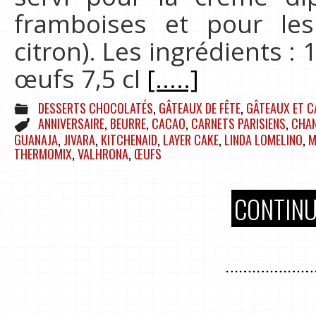
framboises et pour les
citron). Les ingrédients : 
œufs 7,5 cl
[.....]
DESSERTS CHOCOLATÉS
,
GÂTEAUX DE FÊTE
,
GÂTEAUX ET C
ANNIVERSAIRE
,
BEURRE
,
CACAO
,
CARNETS PARISIENS
,
CHAN
GUANAJA
,
JIVARA
,
KITCHENAID
,
LAYER CAKE
,
LINDA LOMELINO
,
M
THERMOMIX
,
VALHRONA
,
ŒUFS
CONTINU