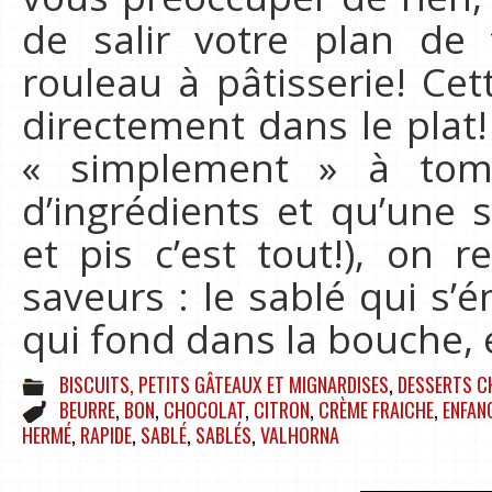
de salir votre plan de 
rouleau à pâtisserie! Cet
directement dans le plat! 
« simplement » à to
d’ingrédients et qu’une 
et pis c’est tout!), on 
saveurs : le sablé qui s’
qui fond dans la bouche, 
BISCUITS, PETITS GÂTEAUX ET MIGNARDISES
,
DESSERTS C
BEURRE
,
BON
,
CHOCOLAT
,
CITRON
,
CRÈME FRAICHE
,
ENFAN
HERMÉ
,
RAPIDE
,
SABLÉ
,
SABLÉS
,
VALHORNA