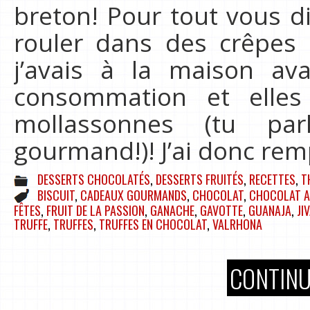
breton! Pour tout vous dir
rouler dans des crêpes 
j’avais à la maison av
consommation et elles
mollassonnes (tu pa
gourmand!)! J’ai donc rem
DESSERTS CHOCOLATÉS
,
DESSERTS FRUITÉS
,
RECETTES
,
T
BISCUIT
,
CADEAUX GOURMANDS
,
CHOCOLAT
,
CHOCOLAT A
FÊTES
,
FRUIT DE LA PASSION
,
GANACHE
,
GAVOTTE
,
GUANAJA
,
JI
TRUFFE
,
TRUFFES
,
TRUFFES EN CHOCOLAT
,
VALRHONA
CONTINU