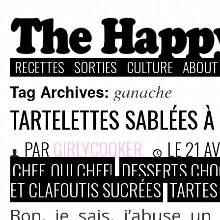
RECETTES
SORTIES
CULTURE
ABOUT
ganache
Tag Archives:
TARTELETTES SABLÉES 
PAR
GIRLYCOOKER
LE
21 AV
CHEF, OUI CHEF!
DESSERTS CHO
ET CLAFOUTIS SUCRÉES
TARTES
Bon, je sais, j’abuse u