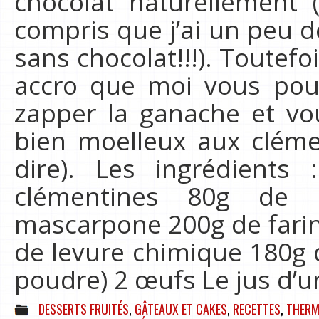
chocolat naturellement
compris que j’ai un peu 
sans chocolat!!!). Toutefo
accro que moi vous pouv
zapper la ganache et vo
bien moelleux aux clémen
dire). Les ingrédients
clémentines 80g de
mascarpone 200g de farin
de levure chimique 180g 
poudre) 2 œufs Le jus d’
DESSERTS FRUITÉS
,
GÂTEAUX ET CAKES
,
RECETTES
,
THERM