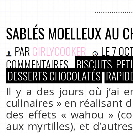
SABLÉS MOELLEUX AU C
PAR
GIRLYCOOKER
LE
7 OC
COMMENTAIRES
BISCUITS, PE
DESSERTS CHOCOLATÉS
RAPIDE
Il y a des jours où j’ai 
culinaires » en réalisant
des effets « wahou » (c
aux myrtilles), et d’autre