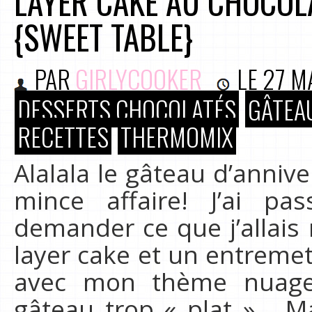
LAYER CAKE AU CHOCOL
{SWEET TABLE}
PAR
GIRLYCOOKER
LE
27 M
DESSERTS CHOCOLATÉS
GÂTEAU
RECETTES
THERMOMIX
Alalala le gâteau d’annive
mince affaire! J’ai 
demander ce que j’allais r
layer cake et un entremet
avec mon thème nuage,
gâteau trop « plat »… 