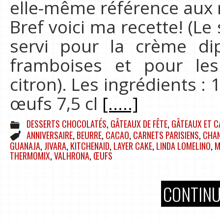
elle-même référence aux 
Bref voici ma recette! (Le
servi pour la crème d
framboises et pour les
citron). Les ingrédients : 
œufs 7,5 cl
[.....]
DESSERTS CHOCOLATÉS
,
GÂTEAUX DE FÊTE
,
GÂTEAUX ET C
ANNIVERSAIRE
,
BEURRE
,
CACAO
,
CARNETS PARISIENS
,
CHAN
GUANAJA
,
JIVARA
,
KITCHENAID
,
LAYER CAKE
,
LINDA LOMELINO
,
M
THERMOMIX
,
VALHRONA
,
ŒUFS
CONTINU