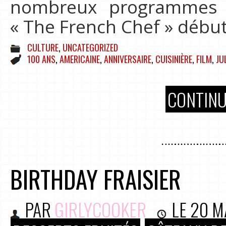
nombreux programmes
« The French Chef » débu
CULTURE
,
UNCATEGORIZED
100 ANS
,
AMERICAINE
,
ANNIVERSAIRE
,
CUISINIÈRE
,
FILM
,
JU
CONTINU
BIRTHDAY FRAISIER
PAR
GIRLYCOOKER
LE
20 M