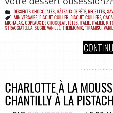
votre dessert obsession??
DESSERTS CHOCOLATÉS
,
GÂTEAUX DE FÊTE
,
RECETTES
,
SAV
ANNIVERSAIRE
,
BISCUIT CUILLER
,
BISCUIT CUILLÈRE
,
CACA
MICHALAK
,
COPEAUX DE CHOCOLAT
,
FÊTES
,
ITALIE
,
ITALIEN
,
KIT
STRACCIATELLA
,
SUCRE VANILLÉ
,
THERMOMIX
,
TIRAMISU
,
VANI
CONTINU
CHARLOTTE À LA MOUSS
CHANTILLY À LA PISTAC