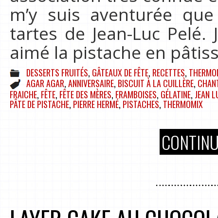
m’y suis aventurée que
tartes de Jean-Luc Pelé. 
aimé la pistache en pâtiss
DESSERTS FRUITÉS
,
GÂTEAUX DE FÊTE
,
RECETTES
,
THERMO
AGAR AGAR
,
ANNIVERSAIRE
,
BISCUIT À LA CUILLÈRE
,
CHANT
FRAICHE
,
FÊTE
,
FÊTE DES MÈRES
,
FRAMBOISES
,
GÉLATINE
,
JEAN L
PÂTE DE PISTACHE
,
PIERRE HERMÉ
,
PISTACHES
,
THERMOMIX
CONTINU