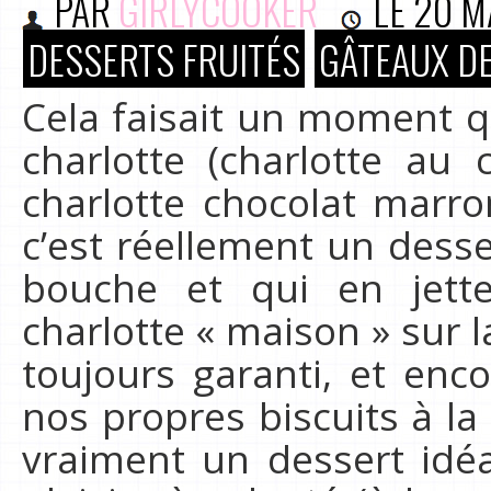
PAR
GIRLYCOOKER
LE
20 M
DESSERTS FRUITÉS
GÂTEAUX DE
Cela faisait un moment qu
charlotte (charlotte au 
charlotte chocolat marro
c’est réellement un desser
bouche et qui en jet
charlotte « maison » sur la
toujours garanti, et en
nos propres biscuits à la 
vraiment un dessert idéa