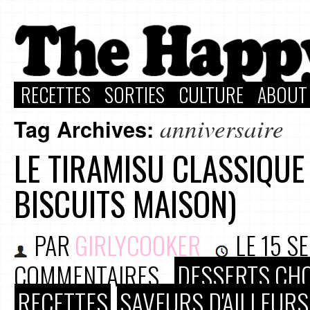
RECETTES
SORTIES
CULTURE
ABOUT
anniversaire
Tag Archives:
LE TIRAMISU CLASSIQUE
BISCUITS MAISON)
PAR
GIRLYCOOKER
LE
15 S
COMMENTAIRES
DESSERTS CH
RECETTES
SAVEURS D'AILLEURS