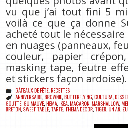
quelques photos avant qu
vu que j’ai tout fini 5 m
voilà ce que ça donne Sur
acheté tout le nécessair
en nuages (panneaux, feu
couleur, papier crépon,
masking tape, feutre effe
et stickers façon ardoise
GÂTEAUX DE FÊTE
,
RECETTES
ANNIVERSAIRE
,
BROWNIE
,
BUTTERFLYING
,
CULTURA
,
DESSE
GOUTTE
,
GUIMAUVE
,
HEMA
,
IKEA
,
MACARON
,
MARSHALLOW
,
ME
BRETON
,
SWEET TABLE
,
TARTE
,
THEMA DECOR
,
TIGER
,
UN AN
,
ZU