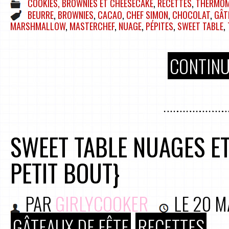
COOKIES, BROWNIES ET CHEESECAKE
,
RECETTES
,
THERMOM
BEURRE
,
BROWNIES
,
CACAO
,
CHEF SIMON
,
CHOCOLAT
,
GÂT
MARSHMALLOW
,
MASTERCHEF
,
NUAGE
,
PÉPITES
,
SWEET TABLE
,
CONTINU
SWEET TABLE NUAGES ET
PETIT BOUT}
PAR
GIRLYCOOKER
LE
20 M
GÂTEAUX DE FÊTE
RECETTES