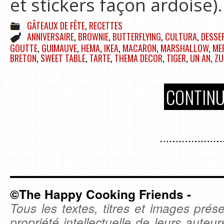
et stickers façon ardoise
GÂTEAUX DE FÊTE
,
RECETTES
ANNIVERSAIRE
,
BROWNIE
,
BUTTERFLYING
,
CULTURA
,
DESSE
GOUTTE
,
GUIMAUVE
,
HEMA
,
IKEA
,
MACARON
,
MARSHALLOW
,
ME
BRETON
,
SWEET TABLE
,
TARTE
,
THEMA DECOR
,
TIGER
,
UN AN
,
ZU
CONTINU
©The Happy Cooking Friends -
Tous les textes, titres et images prése
propriété intellectuelle de leurs auteu