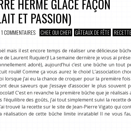
RRE HERMÉ GLACÉ FAÇON
AIT ET PASSION)
1 COMMENTAIRES
CHEF, OUI CHEF!
GÂTEAUX DE FÊTE
RECETT
ël mais il est encore temps de réaliser une délicieuse bûch
igne de Laurent Ruquier)! La semaine dernière je vous ai prés
onnellement adoré), aujourd’hui c’est une bûche un tout p
iscuit roulé! Comme ça vous aurez le choix! L’association cho
oi lorsque j’ai eu la chance de croquer pour la première fois
 deux saveurs que j’essaye d’associer le plus souvent po
olat! C’est en revanche la première bûche que je réalisais 
’équilibre des goûts, j’ai tout simplement suivi la recette d
i trouvé la recette sur le site de Jean-Pierre Vigato qui con
 réalisation de cette bûche limite inratable! Il ne vous fa