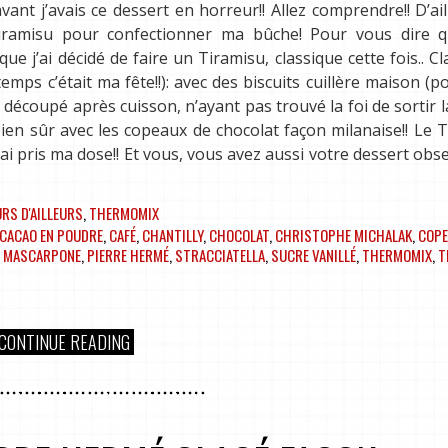
avant j’avais ce dessert en horreur!! Allez comprendre!! D’ail
Tiramisu pour confectionner ma bûche! Pour vous dire q
e j’ai décidé de faire un Tiramisu, classique cette fois.. Cl
s c’était ma fête!!): avec des biscuits cuillère maison (p
ai découpé après cuisson, n’ayant pas trouvé la foi de sortir 
 bien sûr avec les copeaux de chocolat façon milanaise!! Le 
n ai pris ma dose!! Et vous, vous avez aussi votre dessert obs
RS D'AILLEURS
,
THERMOMIX
CACAO EN POUDRE
,
CAFÉ
,
CHANTILLY
,
CHOCOLAT
,
CHRISTOPHE MICHALAK
,
COPE
,
MASCARPONE
,
PIERRE HERMÉ
,
STRACCIATELLA
,
SUCRE VANILLÉ
,
THERMOMIX
,
T
CONTINUE READING