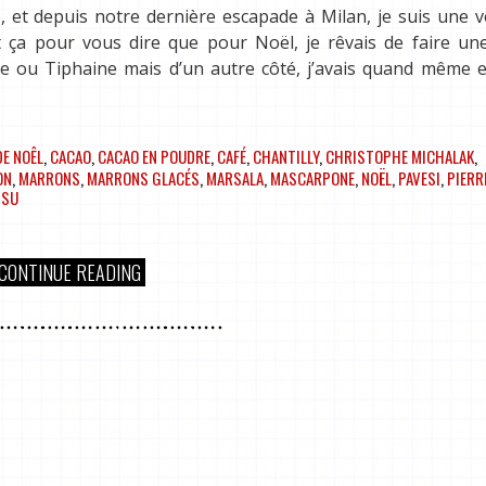
, et depuis notre dernière escapade à Milan, je suis une v
t ça pour vous dire que pour Noël, je rêvais de faire un
nie ou Tiphaine mais d’un autre côté, j’avais quand même 
E NOÊL
,
CACAO
,
CACAO EN POUDRE
,
CAFÉ
,
CHANTILLY
,
CHRISTOPHE MICHALAK
,
ON
,
MARRONS
,
MARRONS GLACÉS
,
MARSALA
,
MASCARPONE
,
NOËL
,
PAVESI
,
PIERR
ISU
CONTINUE READING