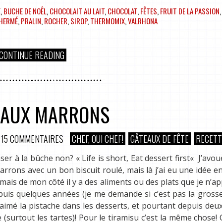
E
,
BUCHE DE NOÊL
,
CHOCOLAIT AU LAIT
,
CHOCOLAT
,
FÊTES
,
FRUIT DE LA PASSION
,
 HERMÉ
,
PRALIN
,
ROCHER
,
SIROP
,
THERMOMIX
,
VALRHONA
CONTINUE READING
 AUX MARRONS
15 COMMENTAIRES
CHEF, OUI CHEF!
GÂTEAUX DE FÊTE
RECETT
ser à la bûche non? « Life is short, Eat dessert first« J’avou
arrons avec un bon biscuit roulé, mais là j’ai eu une idée en
, mais de mon côté il y a des aliments ou des plats que je n’ap
epuis quelques années (je me demande si c’est pas la gross
 aimé la pistache dans les desserts, et pourtant depuis deux
(surtout les tartes)! Pour le tiramisu c’est la même chose! 