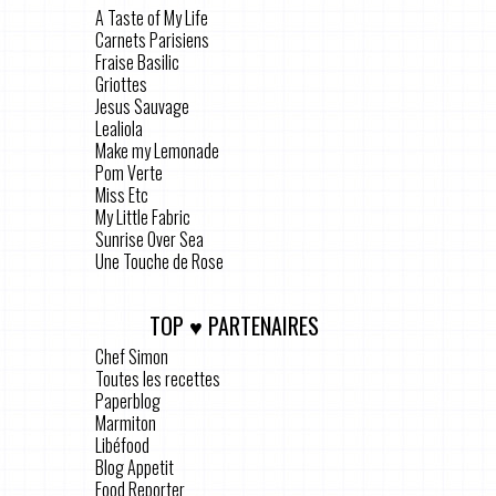
A Taste of My Life
Carnets Parisiens
Fraise Basilic
Griottes
Jesus Sauvage
Lealiola
Make my Lemonade
Pom Verte
Miss Etc
My Little Fabric
Sunrise Over Sea
Une Touche de Rose
TOP ♥ PARTENAIRES
Chef Simon
Toutes les recettes
Paperblog
Marmiton
Libéfood
Blog Appetit
Food Reporter