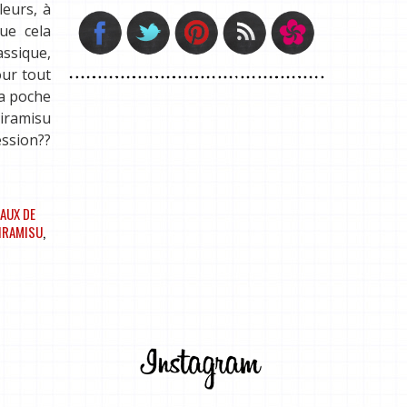
leurs, à
ue cela
assique,
our tout
la poche
Tiramisu
ession??
AUX DE
IRAMISU
,