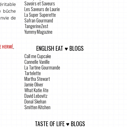
Savoirs et Saveurs
éritable
Les Saveurs de Laurie
e bûche
La Super Superette
envie de
Safran Gourmand
TangerineZest
Yummy Magazine
E HERMÉ
,
ENGLISH EAT ♥ BLOGS
Call me Cupcake
Cannelle Vanille
La Tartine Gourmande
Tartelette
Martha Stewart
Jamie Oliver
What Katie Ate
David Lebovitz
Donal Skehan
Smitten Kitchen
TASTE OF LIFE ♥ BLOGS