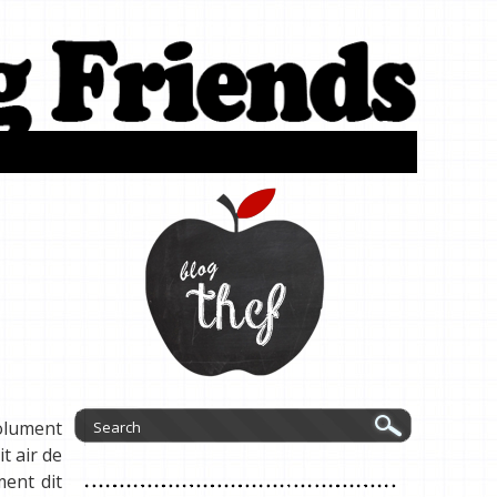
olument
it air de
ment dit