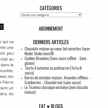
CATÉGORIES
ES
ABONNEMENT
DERNIERS ARTICLES
e qui va
enté une
Chocolats maison au coeur lait noisettes façon
Kinder Shoko-bons®
etit peu
Cookies Brownies (Sans sucre raffiné – Sans
colat au
gluten)
 dans le
Tourte d’automne au potimarron (Torta di
ssible,
zucca)
avec ces
Barres de céréales maison : Amandes effilées –
Cranberries – Chocolat noir (sans sucre)
e Pierre
Le Tiramisu classique onctueux (avec biscuits
tient un
maison)
udra, du
EAT ♥ BLOGS