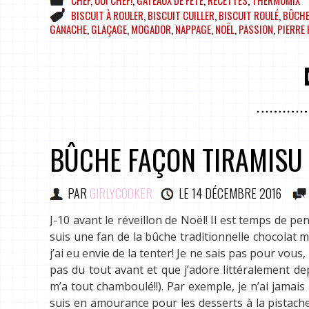
CHEF, OUI CHEF!
,
GÂTEAUX DE FÊTE
,
RECETTES
,
THERMOMIX
BISCUIT À ROULER
,
BISCUIT CUILLER
,
BISCUIT ROULÉ
,
BÛCH
GANACHE
,
GLAÇAGE
,
MOGADOR
,
NAPPAGE
,
NOËL
,
PASSION
,
PIERRE
BÛCHE FAÇON TIRAMISU
PAR
GIRLYCOOKER
LE
14 DÉCEMBRE 2016
J-10 avant le réveillon de Noël! Il est temps de pen
suis une fan de la bûche traditionnelle chocolat m
j’ai eu envie de la tenter! Je ne sais pas pour vous
pas du tout avant et que j’adore littéralement d
m’a tout chamboulé!!). Par exemple, je n’ai jamais
suis en amourance pour les desserts à la pistache 