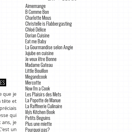
Aimemange
B Comme Bon
Charlotte Mous
Christelle is Flabbergasting
Chloé Délice
Dorian Cuisine
Eat me Baby
La Gourmandise selon Angie
Jujube en cuisine
Je veux être Bonne
Madame Gateau
Little Bouillon
Megandcook
ES
Mercotte
Now I'm a Cook
Les Plaisirs des Mets
e que je
La Popotte de Manue
 tête et
La Raffinerie Culinaire
préciais
lily's Kitchen Book
esse qui
Petits Beguins
 ans, je
Plus une miette
Pourquoi pas?
C’est un