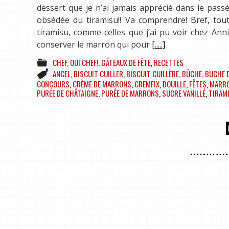
dessert que je n’ai jamais apprécié dans le passé
obsédée du tiramisu!! Va comprendre! Bref, tou
tiramisu, comme celles que j’ai pu voir chez An
conserver le marron qui pour
[.....]
CHEF, OUI CHEF!
,
GÂTEAUX DE FÊTE
,
RECETTES
ANCEL
,
BISCUIT CUILLER
,
BISCUIT CUILLÈRE
,
BÛCHE
,
BUCHE D
CONCOURS
,
CRÈME DE MARRONS
,
CREMFIX
,
DOUILLE
,
FÊTES
,
MARR
PURÉE DE CHÂTAIGNE
,
PURÉE DE MARRONS
,
SUCRE VANILLÉ
,
TIRAM