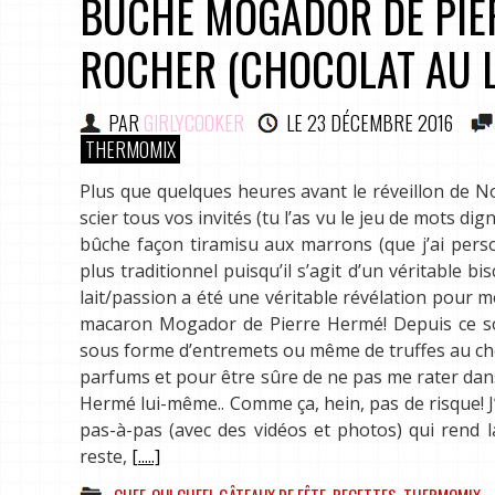
BÛCHE MOGADOR DE PIE
ROCHER (CHOCOLAT AU L
PAR
GIRLYCOOKER
LE
23 DÉCEMBRE 2016
THERMOMIX
Plus que quelques heures avant le réveillon de No
scier tous vos invités (tu l’as vu le jeu de mots d
bûche façon tiramisu aux marrons (que j’ai pers
plus traditionnel puisqu’il s’agit d’un véritable b
lait/passion a été une véritable révélation pour m
macaron Mogador de Pierre Hermé! Depuis ce sont
sous forme d’entremets ou même de truffes au choc
parfums et pour être sûre de ne pas me rater dans l
Hermé lui-même.. Comme ça, hein, pas de risque! J’a
pas-à-pas (avec des vidéos et photos) qui rend la
reste,
[.....]