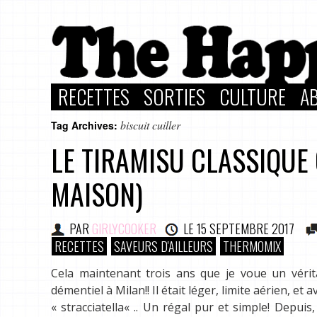
RECETTES
SORTIES
CULTURE
A
biscuit cuiller
Tag Archives:
LE TIRAMISU CLASSIQUE
MAISON)
PAR
GIRLYCOOKER
LE
15 SEPTEMBRE 2017
RECETTES
SAVEURS D'AILLEURS
THERMOMIX
Cela maintenant trois ans que je voue un vérit
démentiel à Milan!! Il était léger, limite aérien, et
« stracciatella« .. Un régal pur et simple! Depui