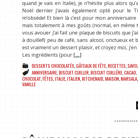
quand je vais en Italie), je n’hésite plus alors qu’
Noël dernier j’avais également opté pour le 
m’obsède! Et bien là c’est pour mon anniversaire qu
mais totalement à mes goûts (normal, en même temp
vous avouer j’ai fait une plaque de biscuits que j’
à douille!!) peu de café, sans alcool, onctueux et
est vraiment un dessert plaisir, et croyez moi, j’e
Les ingrédients (pour
[.....]
DESSERTS CHOCOLATÉS
,
GÂTEAUX DE FÊTE
,
RECETTES
,
SAVEU
ANNIVERSAIRE
,
BISCUIT CUILLER
,
BISCUIT CUILLÈRE
,
CACAO
,
CHOCOLAT
,
FÊTES
,
ITALIE
,
ITALIEN
,
KITCHENAID
,
MAISON
,
MARSALA
VANILLE