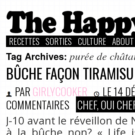
RECETTES
SORTIES
CULTURE
ABOUT
purée de châta
Tag Archives:
BÛCHE FAÇON TIRAMIS
PAR
GIRLYCOOKER
LE
14 D
COMMENTAIRES
CHEF, OUI CHEF
J-10 avant le réveillon de
à la bûche non? « Life i