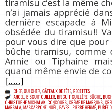
tiramisu c’est la même ch
n’ai jamais apprécié dan
dernière escapade à Mil
obsédée du tiramisu!! Va
pour vous dire que pour N
bûche tiramisu, comme ce
Annie ou Tiphaine mais
quand même envie de con
[.....]
CHEF, OUI CHEF!
,
GÂTEAUX DE FÊTE
,
RECETTES
ANCEL
,
BISCUIT CUILLER
,
BISCUIT CUILLÈRE
,
BÛCHE
,
BUCH
CHRISTOPHE MICHALAK
,
CONCOURS
,
CRÈME DE MARRONS
,
CRE
MARSALA
,
MASCARPONE
,
NOËL
,
PAVESI
,
PIERRE HERMÉ
,
PURÉE D