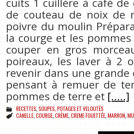
cuits 1 cuillère à café d
de couteau de noix de 
poivre du moulin Prépara
la courge et les pommes d
couper en gros morceau
poireaux, les laver à 2 o
revenir dans une grande 
pensant à remuer de te
pommes de terre et
[.....]
RECETTES
,
SOUPES, POTAGES ET VELOUTÉS
CANELLE
,
COURGE
,
CRÈME
,
CREME FOUETTÉE
,
MARRON
,
MU