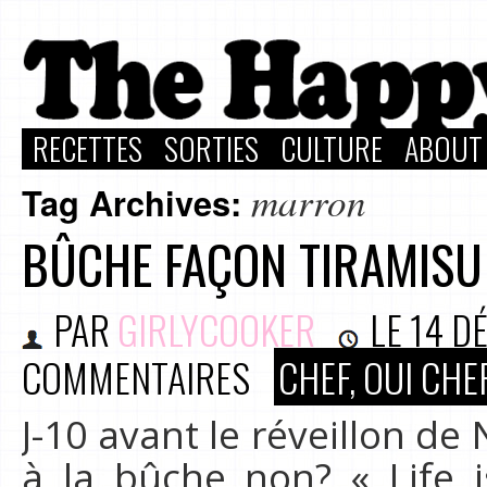
RECETTES
SORTIES
CULTURE
ABOUT
marron
Tag Archives:
BÛCHE FAÇON TIRAMIS
PAR
GIRLYCOOKER
LE
14 D
COMMENTAIRES
CHEF, OUI CHEF
J-10 avant le réveillon de
à la bûche non? « Life i