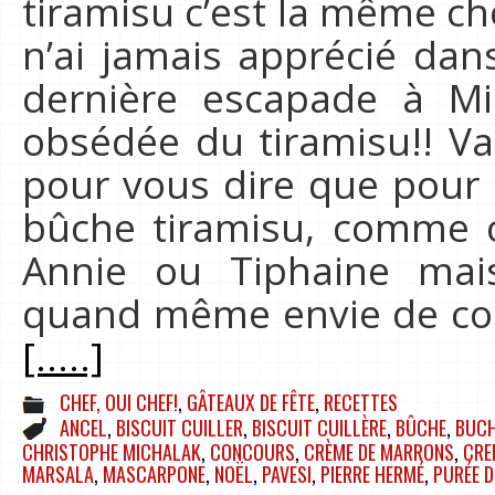
tiramisu c’est la même ch
n’ai jamais apprécié dan
dernière escapade à Mil
obsédée du tiramisu!! Va
pour vous dire que pour N
bûche tiramisu, comme ce
Annie ou Tiphaine mais
quand même envie de con
[.....]
CHEF, OUI CHEF!
,
GÂTEAUX DE FÊTE
,
RECETTES
ANCEL
,
BISCUIT CUILLER
,
BISCUIT CUILLÈRE
,
BÛCHE
,
BUCH
CHRISTOPHE MICHALAK
,
CONCOURS
,
CRÈME DE MARRONS
,
CRE
MARSALA
,
MASCARPONE
,
NOËL
,
PAVESI
,
PIERRE HERMÉ
,
PURÉE D