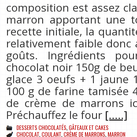
composition est assez cla
marron apportant une t
recette initiale, la quan
relativement faible donc
goûts. Ingrédients p
chocolat noir 150g de be
glace 3 oeufs + 1 jaune 
100 g de farine tamisée 
de crème de marrons ic
Préchauffez le four
[.....]
DESSERTS CHOCOLATÉS
,
GÂTEAUX ET CAKES
CHOCOLAT
,
COULANT
,
CRÈME DE MARRONS
,
MARRON