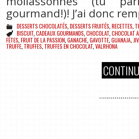
mollassonnes (tu pa
gourmand!)! J’ai donc rem
DESSERTS CHOCOLATÉS
,
DESSERTS FRUITÉS
,
RECETTES
,
T
BISCUIT
,
CADEAUX GOURMANDS
,
CHOCOLAT
,
CHOCOLAT A
FÊTES
,
FRUIT DE LA PASSION
,
GANACHE
,
GAVOTTE
,
GUANAJA
,
JI
TRUFFE
,
TRUFFES
,
TRUFFES EN CHOCOLAT
,
VALRHONA
CONTINU