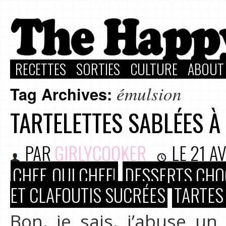
RECETTES
SORTIES
CULTURE
ABOUT
émulsion
Tag Archives:
TARTELETTES SABLÉES 
PAR
GIRLYCOOKER
LE
21 AV
CHEF, OUI CHEF!
DESSERTS CHO
ET CLAFOUTIS SUCRÉES
TARTES
Bon, je sais, j’abuse u