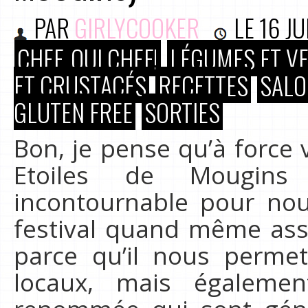
PAR
GIRLYCOOKER
LE
16 JU
CHEF, OUI CHEF!
LÉGUMES ET V
ET CRUSTACÉS
RECETTES
SALO
GLUTEN FREE
SORTIES
Bon, je pense qu’à force
Etoiles de Mougins
incontournable pour no
festival quand même asse
parce qu’il nous perme
locaux, mais égaleme