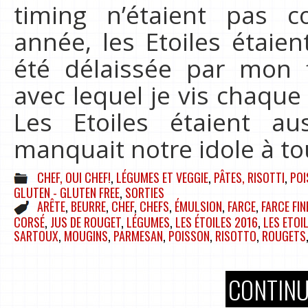
timing n’étaient pas c
année, les Etoiles étaien
été délaissée par mon 
avec lequel je vis chaque
Les Etoiles étaient aus
manquait notre idole à to
CHEF, OUI CHEF!
,
LÉGUMES ET VEGGIE
,
PÂTES, RISOTTI
,
POI
GLUTEN - GLUTEN FREE
,
SORTIES
ARÊTE
,
BEURRE
,
CHEF
,
CHEFS
,
ÉMULSION
,
FARCE
,
FARCE FIN
CORSÉ
,
JUS DE ROUGET
,
LÉGUMES
,
LES ÉTOILES 2016
,
LES ETOI
SARTOUX
,
MOUGINS
,
PARMESAN
,
POISSON
,
RISOTTO
,
ROUGETS
CONTINU