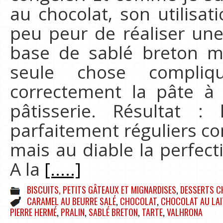
au chocolat, son utilisati
peu peur de réaliser une
base de sablé breton mai
seule chose compli
correctement la pâte à 
pâtisserie. Résultat 
parfaitement réguliers c
mais au diable la perfecti
A la
[.....]
BISCUITS, PETITS GÂTEAUX ET MIGNARDISES
,
DESSERTS C
CARAMEL AU BEURRE SALÉ
,
CHOCOLAT
,
CHOCOLAT AU LAI
PIERRE HERMÉ
,
PRALIN
,
SABLÉ BRETON
,
TARTE
,
VALHRONA