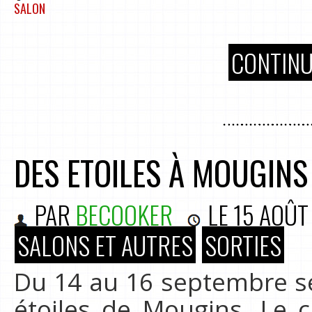
SALON
CONTINU
DES ETOILES À MOUGINS
PAR
BECOOKER
LE
15 AOÛT
SALONS ET AUTRES
SORTIES
Du 14 au 16 septembre se
étoiles de Mougins. Le c