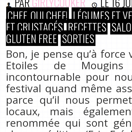
PAR
GIRLYCOOKER
LE
16 JU
CHEF, OUI CHEF!
LÉGUMES ET V
ET CRUSTACÉS
RECETTES
SALO
GLUTEN FREE
SORTIES
Bon, je pense qu’à force
Etoiles de Mougins
incontournable pour no
festival quand même asse
parce qu’il nous perme
locaux, mais égaleme
renommée qui sont géné