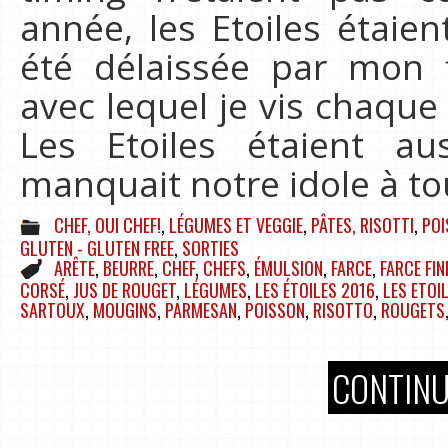
année, les Etoiles étaien
été délaissée par mon 
avec lequel je vis chaque
Les Etoiles étaient aus
manquait notre idole à to
CHEF, OUI CHEF!
,
LÉGUMES ET VEGGIE
,
PÂTES, RISOTTI
,
POI
GLUTEN - GLUTEN FREE
,
SORTIES
ARÊTE
,
BEURRE
,
CHEF
,
CHEFS
,
ÉMULSION
,
FARCE
,
FARCE FIN
CORSÉ
,
JUS DE ROUGET
,
LÉGUMES
,
LES ÉTOILES 2016
,
LES ETOI
SARTOUX
,
MOUGINS
,
PARMESAN
,
POISSON
,
RISOTTO
,
ROUGETS
CONTINU