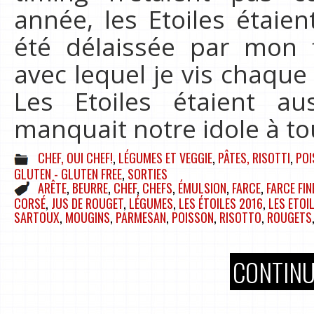
année, les Etoiles étaien
été délaissée par mon 
avec lequel je vis chaque
Les Etoiles étaient aus
manquait notre idole à to
CHEF, OUI CHEF!
,
LÉGUMES ET VEGGIE
,
PÂTES, RISOTTI
,
POI
GLUTEN - GLUTEN FREE
,
SORTIES
ARÊTE
,
BEURRE
,
CHEF
,
CHEFS
,
ÉMULSION
,
FARCE
,
FARCE FIN
CORSÉ
,
JUS DE ROUGET
,
LÉGUMES
,
LES ÉTOILES 2016
,
LES ETOI
SARTOUX
,
MOUGINS
,
PARMESAN
,
POISSON
,
RISOTTO
,
ROUGETS
CONTINU