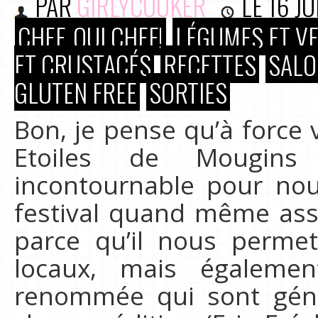
PAR
GIRLYCOOKER
LE
16 JU
CHEF, OUI CHEF!
LÉGUMES ET V
ET CRUSTACÉS
RECETTES
SALO
GLUTEN FREE
SORTIES
Bon, je pense qu’à force
Etoiles de Mougins
incontournable pour no
festival quand même asse
parce qu’il nous perme
locaux, mais égaleme
renommée qui sont géné