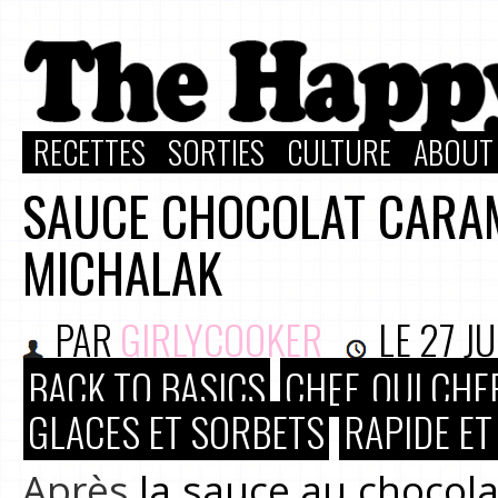
RECETTES
SORTIES
CULTURE
ABOUT
SAUCE CHOCOLAT CARAM
MICHALAK
PAR
GIRLYCOOKER
LE
27 JU
BACK TO BASICS
CHEF, OUI CHEF
GLACES ET SORBETS
RAPIDE ET
Après
la sauce au chocola