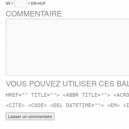
SIX ×
= DIX-HUIT
COMMENTAIRE
VOUS POUVEZ UTILISER CES BA
HREF="" TITLE=""> <ABBR TITLE=""> <ACR
<CITE> <CODE> <DEL DATETIME=""> <EM> <