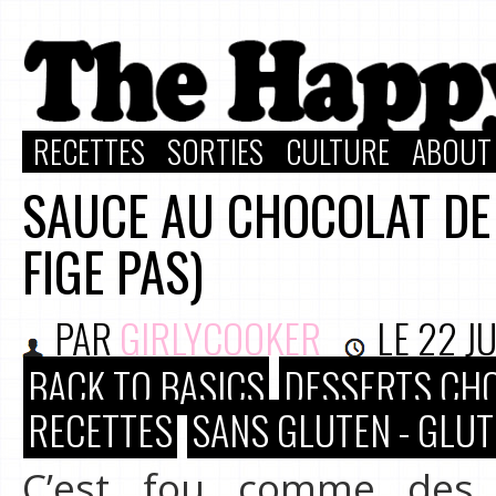
RECETTES
SORTIES
CULTURE
ABOUT
SAUCE AU CHOCOLAT DE 
FIGE PAS)
PAR
GIRLYCOOKER
LE
22 J
BACK TO BASICS
DESSERTS CH
RECETTES
SANS GLUTEN - GLUT
C’est fou comme des 