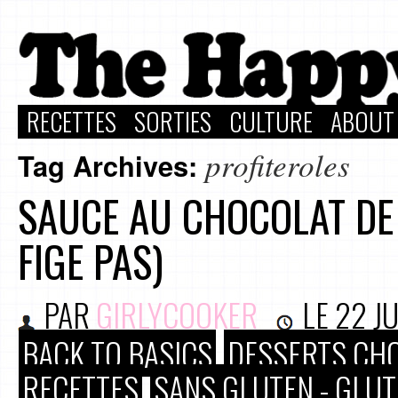
RECETTES
SORTIES
CULTURE
ABOUT
profiteroles
Tag Archives:
SAUCE AU CHOCOLAT DE 
FIGE PAS)
PAR
GIRLYCOOKER
LE
22 J
BACK TO BASICS
DESSERTS CH
RECETTES
SANS GLUTEN - GLUT