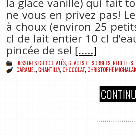
la glace vanille) qui fait 
ne vous en privez pas! Le
à choux (environ 25 petit
cl de lait entier 10 cl d’
pincée de sel
[.....]
DESSERTS CHOCOLATÉS
,
GLACES ET SORBETS
,
RECETTES
CARAMEL
,
CHANTILLY
,
CHOCOLAT
,
CHRISTOPHE MICHALA
CONTINU