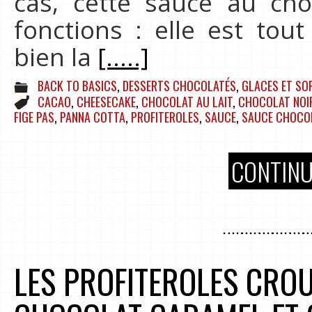
cas, cette sauce au cho
fonctions : elle est tou
bien la
[.....]
BACK TO BASICS
,
DESSERTS CHOCOLATÉS
,
GLACES ET SO
CACAO
,
CHEESECAKE
,
CHOCOLAT AU LAIT
,
CHOCOLAT NOI
FIGE PAS
,
PANNA COTTA
,
PROFITEROLES
,
SAUCE
,
SAUCE CHOCO
CONTINU
LES PROFITEROLES CROU