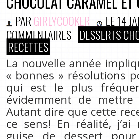
CHOCOLAT CARAMEL ET C
PAR
GIRLYCOOKER
LE
14 J
COMMENTAIRES
DESSERTS CH
RECETTES
La nouvelle année impli
« bonnes » résolutions po
qui est le plus fréqu
évidemment de mettre u
Autant dire que cette rec
ce sens! En réalité, j’ai
guise de dessert pour 