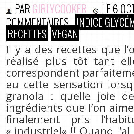
PAR
GIRLYCOOKER
LE
6 OC
COMMENTAIRES
INDICE GLYCÉM
RECETTES
VEGAN
Il y a des recettes que l
réalisé plus tôt tant el
correspondent parfaitemen
eu cette sensation lorsq
granola : quelle joie d
ingrédients que l’on aim
finalement pris l’habi
« industriel« !! Quand j’ai