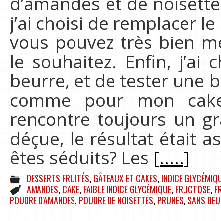
d’amandes et de noisett
j’ai choisi de remplacer l
vous pouvez très bien me
le souhaitez. Enfin, j’ai
beurre, et de tester un
comme pour mon cake 
rencontre toujours un gr
déçue, le résultat était a
êtes séduits? Les
[.....]
DESSERTS FRUITÉS
,
GÂTEAUX ET CAKES
,
INDICE GLYCÉMIQU
AMANDES
,
CAKE
,
FAIBLE INDICE GLYCÉMIQUE
,
FRUCTOSE
,
F
POUDRE D'AMANDES
,
POUDRE DE NOISETTES
,
PRUNES
,
SANS BEU