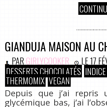
CONTINU
GIANDUJA MAISON AU CH
PAR
GIRLYCOOKER
LE
17 FÉ
DESSERTS CHOCOLATÉS
INDICE
THERMOMIX
VEGAN
Depuis que j’ai repris 
glycémique bas, j’ai l’ob