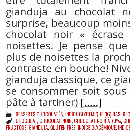
être totalement franc
gianduja au chocolat n
surprise, beaucoup moins
chocolat noir « écras
noisettes. Je pense que 
plus de noisettes la proch
contraste en bouche! Niv
gianduja classique, ce gi
se consommer soit sous
pâte à tartiner)
[.....]
DESSERTS CHOCOLATÉS
,
INDICE GLYCÉMIQUE (IG) BAS
,
RE
CHOCOLAT
,
CHOCOLAT NOIR
,
CHOCOLAT NOIR À 70%
,
CH
FRUCTOSE
,
GIANDUJA
,
GLUTEN FREE
,
INDICE GLYCÉMIQUE
,
INDIC