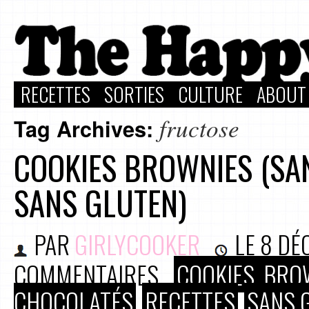
RECETTES
SORTIES
CULTURE
ABOUT
fructose
Tag Archives:
COOKIES BROWNIES (SA
SANS GLUTEN)
PAR
GIRLYCOOKER
LE
8 DÉ
COMMENTAIRES
COOKIES, BRO
CHOCOLATÉS
RECETTES
SANS 