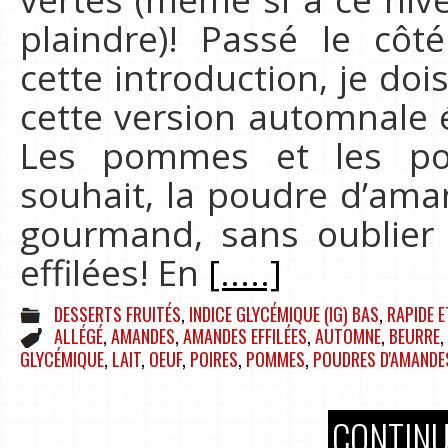
plaindre)! Passé le côt
cette introduction, je d
cette version automnale 
Les pommes et les poi
souhait, la poudre d’ama
gourmand, sans oublier
effilées! En
[.....]
DESSERTS FRUITÉS
,
INDICE GLYCÉMIQUE (IG) BAS
,
RAPIDE E
ALLÉGÉ
,
AMANDES
,
AMANDES EFFILÉES
,
AUTOMNE
,
BEURRE
,
GLYCÉMIQUE
,
LAIT
,
OEUF
,
POIRES
,
POMMES
,
POUDRES D'AMANDE
CONTINU