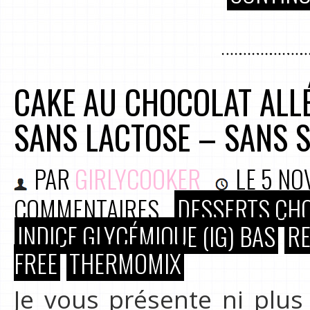
CAKE AU CHOCOLAT ALL
SANS LACTOSE – SANS 
PAR
GIRLYCOOKER
LE
5 NO
COMMENTAIRES
DESSERTS CH
INDICE GLYCÉMIQUE (IG) BAS
RE
FREE
THERMOMIX
Je vous présente ni plu