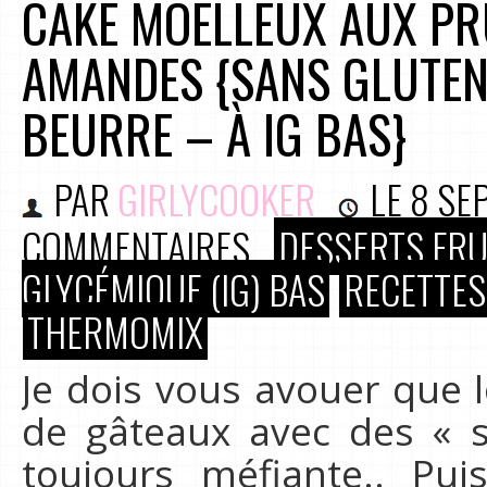
CAKE MOELLEUX AUX PRU
AMANDES {SANS GLUTEN
BEURRE – À IG BAS}
PAR
GIRLYCOOKER
LE
8 SE
COMMENTAIRES
DESSERTS FRU
GLYCÉMIQUE (IG) BAS
RECETTES
THERMOMIX
Je dois vous avouer que l
de gâteaux avec des « s
toujours méfiante.. Pui