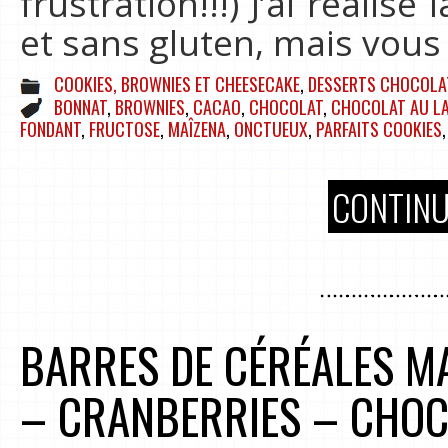
frustration!!!) J’ai réalisé
et sans gluten, mais vou
COOKIES, BROWNIES ET CHEESECAKE
,
DESSERTS CHOCOLA
BONNAT
,
BROWNIES
,
CACAO
,
CHOCOLAT
,
CHOCOLAT AU LA
FONDANT
,
FRUCTOSE
,
MAÎZENA
,
ONCTUEUX
,
PARFAITS COOKIES
CONTINU
BARRES DE CÉRÉALES MA
– CRANBERRIES – CHOC