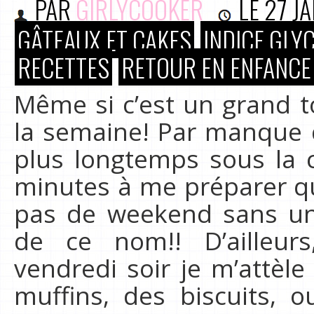
PAR
GIRLYCOOKER
LE
27 J
GÂTEAUX ET CAKES
INDICE GLYC
RECETTES
RETOUR EN ENFANCE
Même si c’est un grand to
la semaine! Par manque d
plus longtemps sous la 
minutes à me préparer q
pas de weekend sans un
de ce nom!! D’ailleur
vendredi soir je m’attèl
muffins, des biscuits, 