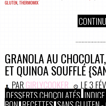
GLUTEN
,
THERMOMIX
CONTINU
GRANOLA AU CHOCOLAT,
ET QUINOA SOUFFLÉ {SAN
PAR
GIRLYCOOKER
LE
3 FÉ
DESSERTS CHOCOLATÉS
INDICE
BON
RECETTES
SANS GLUTEN -