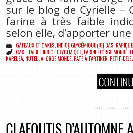
sur le blog de Cyrielle – 
farine à très faible ind
selon elle, d’apporter une
GÂTEAUX ET CAKES
,
INDICE GLYCÉMIQUE (IG) BAS
,
RAPIDE 
CAKE
,
FAIBLE INDICE GLYCÉMIQUE
,
FARINE D'ORGE MONDÉ
,
F
KARELEA
,
NUTELLA
,
ORGE MONDÉ
,
PATE À TARTINER
,
PETIT-DÉJE
CONTINU
CLAFOUTIS D’AUTOMNE 