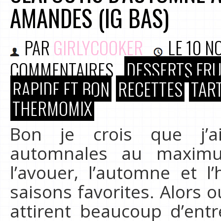
AMANDES (IG BAS)
PAR
GIRLYCOOKER
LE
10 N
COMMENTAIRES
DESSERTS FRU
RAPIDE ET BON
RECETTES
TAR
THERMOMIX
Bon je crois que j’a
automnales au maximu
l’avouer, l’automne et l
saisons favorites. Alors o
attirent beaucoup d’ent