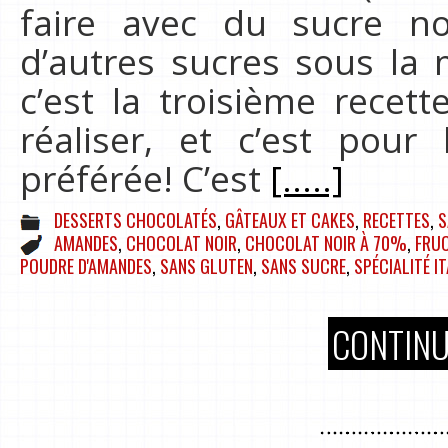
faire avec du sucre n
d’autres sucres sous la 
c’est la troisième recet
réaliser, et c’est pour
préférée! C’est
[.....]
DESSERTS CHOCOLATÉS
,
GÂTEAUX ET CAKES
,
RECETTES
,
S
AMANDES
,
CHOCOLAT NOIR
,
CHOCOLAT NOIR À 70%
,
FRU
POUDRE D'AMANDES
,
SANS GLUTEN
,
SANS SUCRE
,
SPÉCIALITÉ I
CONTINU