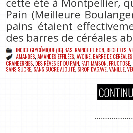
cette été à Montpellier, q
Pain (Meilleure Boulange
pains étaient effectivem
des barres de céréales a
INDICE GLYCÉMIQUE (IG) BAS
,
RAPIDE ET BON
,
RECETTES
,
V
AMANDES
,
AMANDES EFFILÉES
,
AVOINE
,
BARRE DE CÉRÉALES
CRANBERRIES
,
DES RÊVES ET DU PAIN
,
FAIT MAISON
,
FRUCTOSE
,
SANS SUCRE
,
SANS SUCRE AJOUTÉ
,
SIROP D'AGAVE
,
VANILLE
,
VE
CONTINU