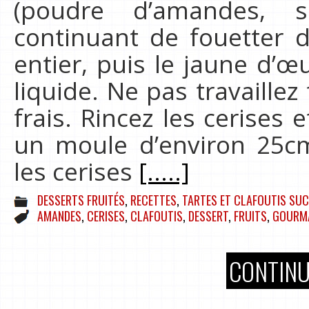
(poudre d’amandes, 
continuant de fouetter d
entier, puis le jaune d’œ
liquide. Ne pas travaillez
frais. Rincez les cerises 
un moule d’environ 25c
les cerises
[.....]
DESSERTS FRUITÉS
,
RECETTES
,
TARTES ET CLAFOUTIS SUC
AMANDES
,
CERISES
,
CLAFOUTIS
,
DESSERT
,
FRUITS
,
GOURM
CONTINU