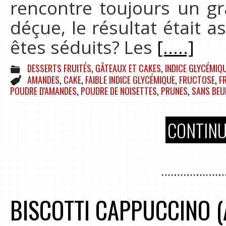
rencontre toujours un gr
déçue, le résultat était a
êtes séduits? Les
[.....]
DESSERTS FRUITÉS
,
GÂTEAUX ET CAKES
,
INDICE GLYCÉMIQU
AMANDES
,
CAKE
,
FAIBLE INDICE GLYCÉMIQUE
,
FRUCTOSE
,
F
POUDRE D'AMANDES
,
POUDRE DE NOISETTES
,
PRUNES
,
SANS BEU
CONTINU
BISCOTTI CAPPUCCINO (