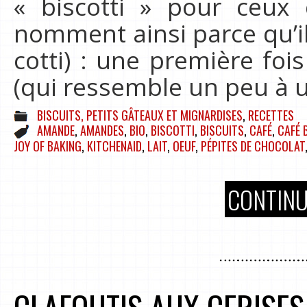
« biscotti » pour ceux
nomment ainsi parce qu’ils
cotti) : une première fo
(qui ressemble un peu à un
BISCUITS, PETITS GÂTEAUX ET MIGNARDISES
,
RECETTES
AMANDE
,
AMANDES
,
BIO
,
BISCOTTI
,
BISCUITS
,
CAFÉ
,
CAFÉ 
JOY OF BAKING
,
KITCHENAID
,
LAIT
,
OEUF
,
PÉPITES DE CHOCOLAT
CONTINU