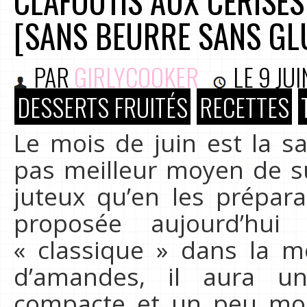
CLAFOUTIS AUX CERISE
[SANS BEURRE SANS GL
PAR
GIRLYCOOKER
LE
9 JUI
DESSERTS FRUITÉS
RECETTES
Le mois de juin est la sa
pas meilleur moyen de su
juteux qu’en les prépara
proposée aujourd’hui
« classique » dans la 
d’amandes, il aura u
compacte et un peu moin