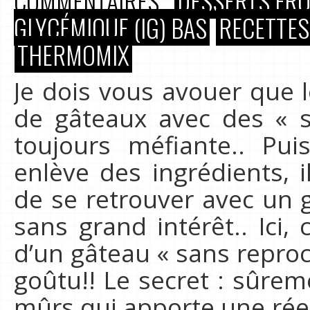
COMMENTAIRES
DESSERTS FRU
GLYCÉMIQUE (IG) BAS
RECETTES
THERMOMIX
Je dois vous avouer que l
de gâteaux avec des « s
toujours méfiante.. Pui
enlève des ingrédients, i
de se retrouver avec un 
sans grand intérêt.. Ici, c
d’un gâteau « sans repro
goûtu!! Le secret : sûrem
mûrs qui apporte une rée