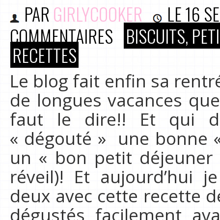
PAR
GIRLYCOOKER
LE
16 S
COMMENTAIRES
BISCUITS, PE
RECETTES
Le blog fait enfin sa rentr
de longues vacances qu
faut le dire!! Et qui d
« dégouté » une bonne «
un « bon petit déjeuner 
réveil)! Et aujourd’hui j
deux avec cette recette d
dégustés facilement avan